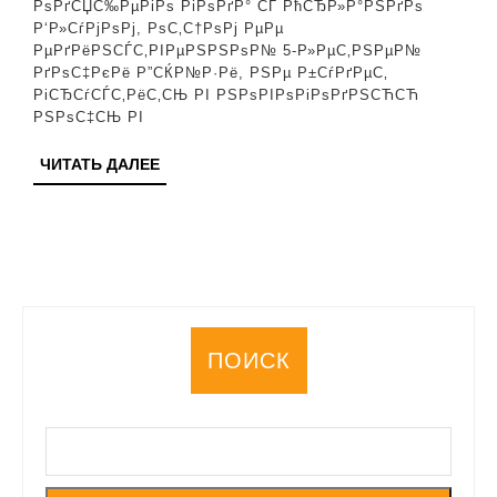
РџРµСЂСЂРё
РѕРґСЏС‰РµРіРѕ РіРѕРґР° СЃ РћСЂР»Р°РЅРґРѕ
Р‘Р»СѓРјРѕРј, РѕС‚С†РѕРј РµРµ
РІСЃС‚СЂРµС‚
РµРґРёРЅСЃС‚РІРµРЅРЅРѕР№ 5-Р»РµС‚РЅРµР№
2026-
РґРѕС‡РєРё Р”СЌР№Р·Рё, РЅРµ Р±СѓРґРµС‚
РіСЂСѓСЃС‚РёС‚СЊ РІ РЅРѕРІРѕРіРѕРґРЅСЋСЋ
Р№
РЅРѕС‡СЊ РІ
СЃРѕ
ЧИТАТЬ
ЧИТАТЬ ДАЛЕЕ
СЃРІРѕРёРј
ДАЛЕЕ
Р»СЋР±РёРјС‹
ПОИСК