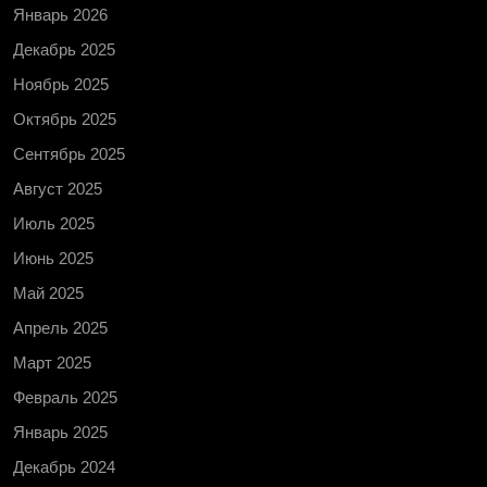
Январь 2026
Декабрь 2025
Ноябрь 2025
Октябрь 2025
Сентябрь 2025
Август 2025
Июль 2025
Июнь 2025
Май 2025
Апрель 2025
Март 2025
Февраль 2025
Январь 2025
Декабрь 2024