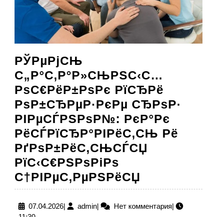
РЎРµРјСЊ
С„Р°С‚Р°Р»СЊРЅС‹С…
РѕС€РёР±РѕРє РїСЂРё
РѕР±СЂРµР·РєРµ СЂРѕР·
РІРµСЃРЅРѕР№: РєР°Рє
РёСЃРїСЂР°РІРёС‚СЊ Рё
РґРѕР±РёС‚СЊСЃСЏ
РїС‹С€РЅРѕРіРѕ
РЎРµРјСЊ
С†РІРµС‚РµРЅРёСЏ
С„Р°С‚Р°Р
РѕС€РёР±Р
07.04.2026
admin
07.04.2026
|
admin
|
Нет комментария
|
11:30