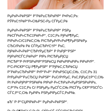
РџРѕР»РёРЅР° Р”РёР±СЂРѕРІР° Р¤РѕС‚Рѕ:
РЎРѕС†РёР°Р»СЊРЅС‹Рµ СЃРµС‚Рё
РџРѕР»РёРЅР° Р”РёР±СЂРѕРІР° РЅРµ
РёСЃРєР»СЋС‡РёР»Р°, С‡С‚Рѕ РјРѕР¶РµС‚
РїРѕР»СѓС‡РёС‚СЊ РїСЂРµРґР»РѕР¶РµРЅРёРµ
СЂСѓРєРё Рё СЃРµСЂРґС†Р° РѕС‚
РјРёР»Р»РёР°СЂРґРµСЂР° Р РѕРјР°РЅР°
РўРѕРІСЃС‚РёРєР° РІРѕ РІСЂРµРјСЏ
РїСЂР°Р·РґРЅРѕРІР°РЅРёСЏ РќРѕРІРѕРіРѕ РіРѕРґР°.
Р‘С‹РІС€Р°СЏ Р¶РµРЅР° Р”РјРёС‚СЂРёСЏ
Р”РёР±СЂРѕРІР° РґР°Р»Р° РїРѕРЅСЏС‚СЊ, С‡С‚Рѕ 31
РґРµРєР°Р±СЂСЏ РѕРЅР° Р±СѓРґРµС‚ РѕС‚РјРµС‡Р°С‚СЊ
РІ РєРѕРјРїР°РЅРёРё РІРѕР·Р»СЋР±Р»РµРЅРЅРѕРіРѕ,
С‚Р°Рє С‡С‚Рѕ Сѓ РЅРµРµ РµСЃС‚СЊ РІСЃРµ С€Р°РЅСЃС‹
СЃС‚Р°С‚СЊ РµРіРѕ РЅРµРІРµСЃС‚РѕР№.
вЂ” Р·Р°СЏРІРёР»Р° РџРѕР»РёРЅР°.
РњРµР¶РґСѓ С‚РµРј, СЌРєСЃ-СЃСѓРїСЂСѓРіР°