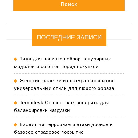
Поиск
ПОСЛЕДНИЕ ЗАПИСИ
Тяжи для новичков обзор популярных
моделей и советов перед покупкой
Женские балетки из натуральной кожи:
универсальный стиль для любого образа
Termidesk Connect: как внедрить для
балансировки нагрузки
Входит ли терроризм и атаки дронов в
базовое страховое покрытие