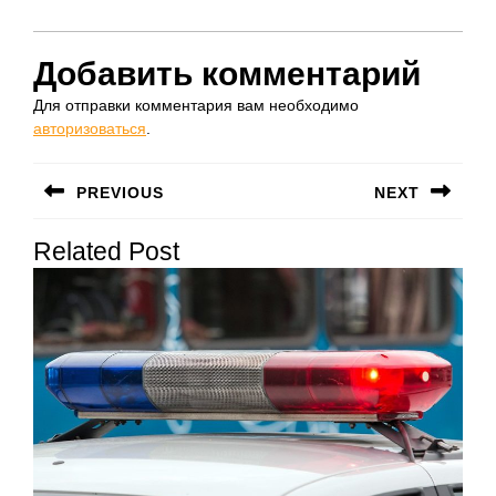
Добавить комментарий
Для отправки комментария вам необходимо
авторизоваться
.
Навигация
PREVIOUS
NEXT
по
Предыдущая
Следующая
записям
Related Post
запись:
запись: