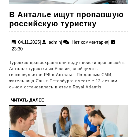
В Анталье ищут пропавшую
В
российскую туристку
Анталье
ищут
04.11.2025
admin
04.11.2025
|
admin
|
Нет комментария
|
23:30
пропавш
российск
Турецкие правоохранители ведут поиски пропавшей в
туристку
Анталье туристки из России, сообщили в
генконсульстве РФ в Анталье. По данным СМИ,
жительница Санкт-Петербурга вместе с 12-летним
сыном остановилась в отеле Royal Atlantis
ЧИТАТЬ
ЧИТАТЬ ДАЛЕЕ
ДАЛЕЕ