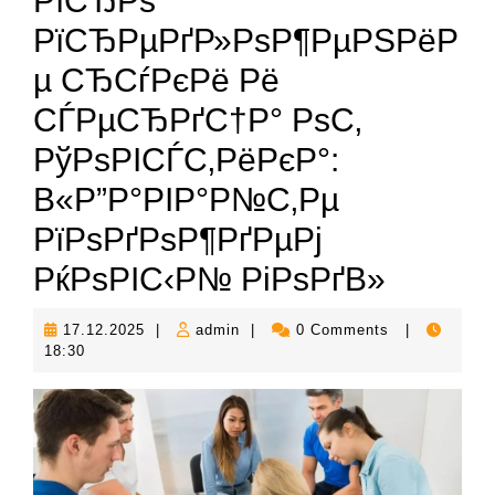
РїСЂРѕ
РїСЂРµРґР»РѕР¶РµРЅРёР
µ СЂСѓРєРё Рё
СЃРµСЂРґС†Р° РѕС‚
РўРѕРІСЃС‚РёРєР°:
В«Р”Р°РІР°Р№С‚Рµ
РїРѕРґРѕР¶РґРµРј
РќРѕРІС‹Р№ РіРѕРґВ»
17.12.2025
admin
17.12.2025
|
admin
|
0 Comments
|
18:30