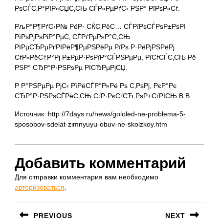
РѕСЃС‚Р°РІР»СЏС‚СЊ СЃР»РµРґС‹ РЅР° РїРѕР»Сѓ.
РљР°Р¶РґС‹Р№ РёР· СЌС‚РёС… СЃРїРѕСЃРѕР±РѕРІ
РїРѕРјРѕРіР°РµС‚ СЃРґРµР»Р°С‚СЊ
РїРµСЂРµРґРІРёР¶РµРЅРёРµ РїРѕ Р·РёРјРЅРёРј
СѓР»РёС†Р°Рј Р±РµР·РѕРїР°СЃРЅРµРµ, РїСѓСЃС‚СЊ Рё
РЅР° СЂР°Р·РЅРѕРµ РІСЂРµРјСЏ.
Р Р°РЅРµРµ РјС‹ РїРёСЃР°Р»Рё Рѕ С‚РѕРј, РєР°Рє
СЂР°Р·РЅРѕСЃРёС‚СЊ СѓР·РєСѓСЋ РѕР±СѓРІСЊ.В В
Источник: http://7days.ru/news/gololed-ne-problema-5-
sposobov-sdelat-zimnyuyu-obuv-ne-skolzkoy.htm
Добавить комментарий
Для отправки комментария вам необходимо
авторизоваться
.
Навигация
PREVIOUS
NEXT