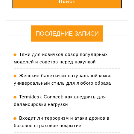
Поиск
ПОСЛЕДНИЕ ЗАПИСИ
Тяжи для новичков обзор популярных
моделей и советов перед покупкой
Женские балетки из натуральной кожи:
универсальный стиль для любого образа
Termidesk Connect: как внедрить для
балансировки нагрузки
Входит ли терроризм и атаки дронов в
базовое страховое покрытие