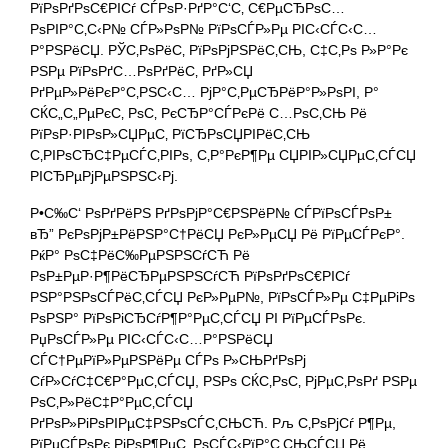
РїРѕРґРѕС€РІСѓ СЃРѕР·РґР°С‘С‚ С€РµСЂРѕС…
РѕРІР°С‚С‹Р№ СЃР»РѕР№ РїРѕСЃР»Рµ РІС‹СЃС‹С…
Р°РЅРёСЏ. РЎС‚РѕРёС‚ РїРѕРјРЅРёС‚СЊ, С‡С‚Рѕ Р»Р°Рє
РЅРµ РїРѕРґС…РѕРґРёС‚ РґР»СЏ
РґРµР»РёРєР°С‚РЅС‹С… РјР°С‚РµСЂРёР°Р»РѕРІ, Р°
СЌС„С„РµРєС‚ РѕС‚ РєСЂР°СЃРєРё С…РѕС‚СЊ Рё
РїРѕР·РІРѕР»СЏРµС‚ РїСЂРѕСЏРІРёС‚СЊ
С‚РІРѕСЂС‡РµСЃС‚РІРѕ, С‚Р°РєР¶Рµ СЏРІР»СЏРµС‚СЃСЏ
РІСЂРµРјРµРЅРЅС‹Рј.
Р•С‰С‘ РѕРґРёРЅ РґРѕРјР°С€РЅРёР№ СЃРїРѕСЃРѕР±
вЂ” РєРѕРјР±РёРЅР°С†РёСЏ РєР»РµСЏ Рё РїРµСЃРєР°.
РќР° РѕС‡РёС‰РµРЅРЅСѓСЋ Рё
РѕР±РµР·Р¶РёСЂРµРЅРЅСѓСЋ РїРѕРґРѕС€РІСѓ
РЅР°РЅРѕСЃРёС‚СЃСЏ РєР»РµР№, РїРѕСЃР»Рµ С‡РµРіРѕ
РѕРЅР° РїРѕРіСЂСѓР¶Р°РµС‚СЃСЏ РІ РїРµСЃРѕРє.
РџРѕСЃР»Рµ РІС‹СЃС‹С…Р°РЅРёСЏ
СЃС†РµРїР»РµРЅРёРµ СЃРѕ Р»СЊРґРѕРј
СѓР»СѓС‡С€Р°РµС‚СЃСЏ, РЅРѕ СЌС‚РѕС‚ РјРµС‚РѕРґ РЅРµ
РѕС‚Р»РёС‡Р°РµС‚СЃСЏ
РґРѕР»РіРѕРІРµС‡РЅРѕСЃС‚СЊСЋ. Рљ С‚РѕРјСѓ Р¶Рµ,
РїРµСЃРѕРє РјРѕР¶РµС‚ РѕСЃС‹РїР°С‚СЊСЃСЏ Рё