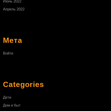
Июнь 2022
Апрель 2022
Мета
Войти
Categories
Дети
Дом и быт