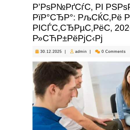
Р’РѕР№РґСѓС‚ РІ РЅРѕ
РїР°СЂР°: РљСЌС‚Рё
РІСЃС‚СЂРµС‚РёС‚ 202
Р»СЋР±РёРјС‹Рј
30.12.2025
admin
30.12.2025
|
admin
|
0 Comments