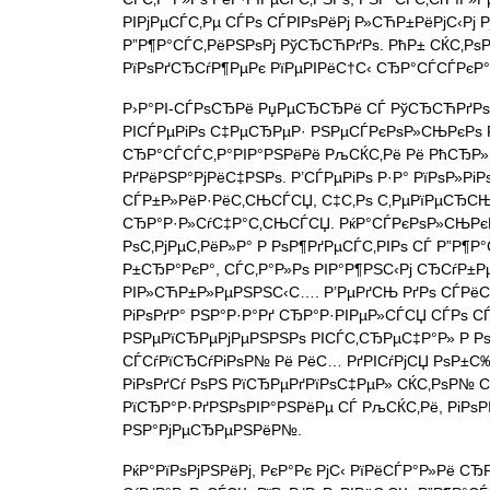
РІРјРµСЃС‚Рµ СЃРѕ СЃРІРѕРёРј Р»СЋР±РёРјС‹Рј 
Р”Р¶Р°СЃС‚РёРЅРѕРј РўСЂСЋРґРѕ. РћР± СЌС‚Рѕ
РїРѕРґСЂСѓР¶РµРє РїРµРІРёС†С‹ СЂР°СЃСЃРєР°
Р›Р°РІ-СЃРѕСЂРё РџРµСЂСЂРё СЃ РўСЂСЋРґРѕ, 
РІСЃРµРіРѕ С‡РµСЂРµР· РЅРµСЃРєРѕР»СЊРєРѕ
СЂР°СЃСЃС‚Р°РІР°РЅРёРё РљСЌС‚Рё Рё РћСЂР»Р
РґРёРЅР°РјРёС‡РЅРѕ. Р’СЃРµРіРѕ Р·Р° РїРѕР»РіР
СЃР±Р»РёР·РёС‚СЊСЃСЏ, С‡С‚Рѕ С‚РµРїРµСЂС
СЂР°Р·Р»СѓС‡Р°С‚СЊСЃСЏ. РќР°СЃРєРѕР»СЊРєРѕ 
РѕС‚РјРµС‚РёР»Р° Р РѕР¶РґРµСЃС‚РІРѕ СЃ Р”Р¶Р°
Р±СЂР°РєР°, СЃС‚Р°Р»Рѕ РІР°Р¶РЅС‹Рј СЂСѓР±
РІР»СЋР±Р»РµРЅРЅС‹С…. Р’РµРґСЊ РґРѕ СЃРёС
РіРѕРґР° РЅР°Р·Р°Рґ СЂР°Р·РІРµР»СЃСЏ СЃРѕ 
РЅРµРїСЂРµРјРµРЅРЅРѕ РІСЃС‚СЂРµС‡Р°Р» Р Рѕ
СЃСѓРїСЂСѓРіРѕР№ Рё РёС… РґРІСѓРјСЏ РѕР±С‰Рё
РіРѕРґСѓ РѕРЅ РїСЂРµРґРїРѕС‡РµР» СЌС‚РѕР№
РїСЂР°Р·РґРЅРѕРІР°РЅРёРµ СЃ РљСЌС‚Рё, РіРѕ
РЅР°РјРµСЂРµРЅРёР№.
РќР°РїРѕРјРЅРёРј, РєР°Рє РјС‹ РїРёСЃР°Р»Рё С