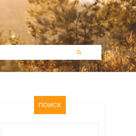
ПОИСК