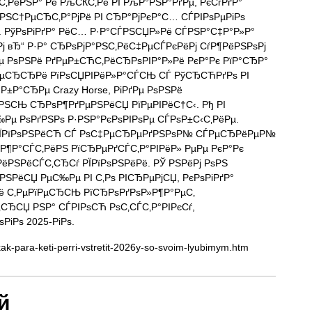
‚РёРЅР° Рё РљСЌС‚Рё РІ РљР°РЅР°РґРµ, РєСѓРґР°
ѕРЅС†РµСЂС‚Р°РјРё РІ СЂР°РјРєР°С… СЃРІРѕРµРіРѕ
ur. РўРѕРіРґР° РёС… Р·Р°СЃРЅСЏР»Рё СЃРЅР°С‡Р°Р»Р°
ѕРј вЂ“ Р·Р° СЂРѕРјР°РЅС‚РёС‡РµСЃРєРёРј СѓР¶РёРЅРѕРј
µ РѕРЅРё РґРµР±СЋС‚РёСЂРѕРІР°Р»Рё РєР°Рє РїР°СЂР°
џРµСЂСЂРё РїРѕСЏРІРёР»Р°СЃСЊ СЃ РўСЂСЋРґРѕ РІ
Р±Р°СЂРµ Crazy Horse, РіРґРµ РѕРЅРё
µРЅСЊ СЂРѕР¶РґРµРЅРёСЏ РїРµРІРёС†С‹. Рђ РІ
µ РѕРґРЅРѕ Р·РЅР°РєРѕРІРѕРµ СЃРѕР±С‹С‚РёРµ.
І РЇРїРѕРЅРёСЋ СЃ РѕС‡РµСЂРµРґРЅРѕР№ СЃРµСЂРёРµР№
”Р¶Р°СЃС‚РёРЅ РїСЂРµРґСЃС‚Р°РІРёР» РµРµ РєР°Рє
ёРЅРёСЃС‚СЂСѓ РЇРїРѕРЅРёРё. РЎ РЅРёРј РѕРЅ
ЅРёСЏ РµС‰Рµ РІ С‚Рѕ РІСЂРµРјСЏ, РєРѕРіРґР°
Рё С‚РµРїРµСЂСЊ РїСЂРѕРґРѕР»Р¶Р°РµС‚
СЂСЏ РЅР° СЃРІРѕСЋ РѕС‚СЃС‚Р°РІРєСѓ,
РіРѕ 2025-РіРѕ.
ak-para-keti-perri-vstretit-2026y-so-svoim-lyubimym.htm
й