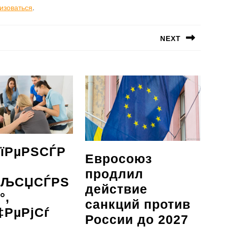
изоваться
.
NEXT
Следующая
запись:
їРµРЅСЃР
Евросоюз
продлил
СЉСЏСЃРЅ
действие
°,
санкций против
‡РµРјСѓ
России до 2027