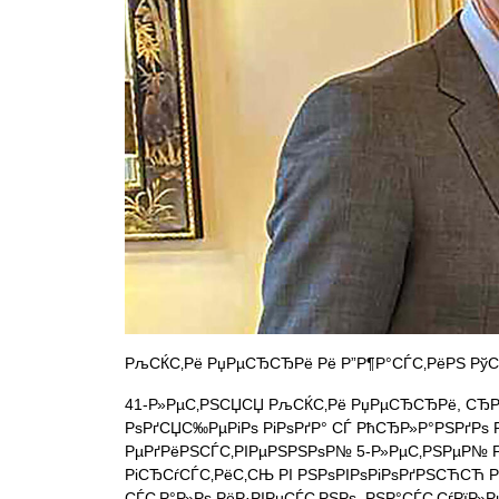
РљСЌС‚Рё РџРµСЂСЂРё Рё Р”Р¶Р°СЃС‚РёРЅ РўС
41-Р»РµС‚РЅСЏСЏ РљСЌС‚Рё РџРµСЂСЂРё, СЂР
РѕРґСЏС‰РµРіРѕ РіРѕРґР° СЃ РћСЂР»Р°РЅРґРѕ Р‘
РµРґРёРЅСЃС‚РІРµРЅРЅРѕР№ 5-Р»РµС‚РЅРµР№ Р
РіСЂСѓСЃС‚РёС‚СЊ РІ РЅРѕРІРѕРіРѕРґРЅСЋСЋ Р
СЃС‚Р°Р»Рѕ РёР·РІРµСЃС‚РЅРѕ, РЅР°СЃС‚СѓРїР»Р