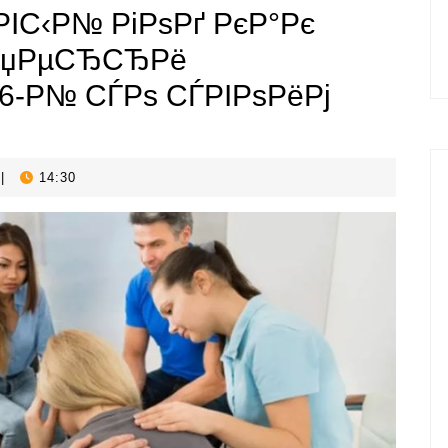
РІС‹Р№ РіРѕРґ РєР°Рє
 РџРµСЂСЂРё
6-Р№ СЃРѕ СЃРІРѕРёРј
|
14:30