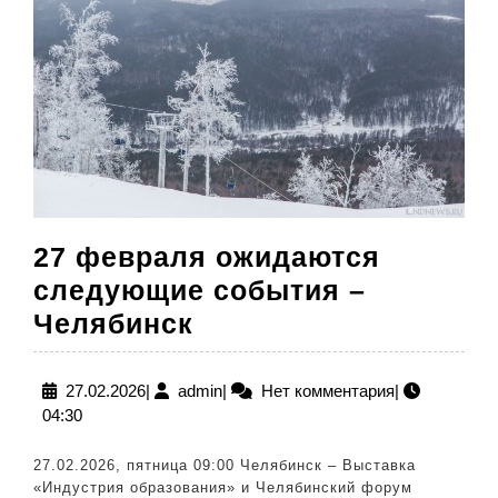
уча
27 февраля ожидаются
следующие события –
27
Челябинск
февраля
ожидаются
27.02.2026
admin
27.02.2026
|
admin
|
Нет комментария
|
04:30
следующие
события
27.02.2026, пятница 09:00 Челябинск – Выставка
–
«Индустрия образования» и Челябинский форум