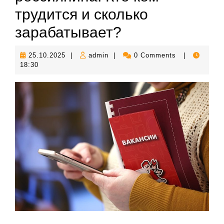
трудится и сколько
зарабатывает?
25.10.2025
admin
25.10.2025
|
admin
|
0 Comments
|
18:30