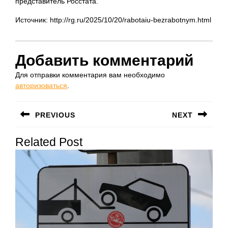
представитель Росстата.
Источник: http://rg.ru/2025/10/20/rabotaiu-bezrabotnym.html
Добавить комментарий
Для отправки комментария вам необходимо
авторизоваться
.
Навигация
PREVIOUS
NEXT
по
Предыдущая
Следующая
записям
Related Post
запись:
запись: