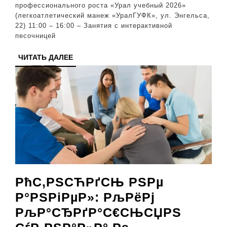
профессионального роста «Урал учебный 2026»
Челябинск
(легкоатлетический манеж «УралГУФК», ул. Энгельса,
22) 11:00 – 16:00 – Занятия с интерактивной
песочницей
ЧИТАТЬ
ЧИТАТЬ ДАЛЕЕ
ДАЛЕЕ
РћС‚РЅСЋРґСЊ РЅРµ
Р°РЅРіРµР»: РљРёРј
РљР°СЂРґР°С€СЊСЏРЅ