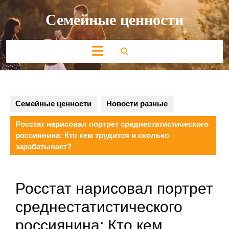
Перейти
Семейные ценности
к
содержимому
Кнопка
Открыть
Семейные ценности
Новости разные
Росстат нарисовал портрет среднестатистического
россиянина: Кто кем трудится и сколько
зарабатывает?
Росстат нарисовал портрет
среднестатистического
россиянина: Кто кем