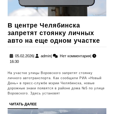
В центре Челябинска
запретят стоянку личных
В
авто на еще одном участке
цен
Чел
05.02.2026
admin
05.02.2026
|
admin
|
Нет комментария
|
16:30
зап
сто
На участке улицы Воровского запретят стоянку
лич
личного автотранспорта. Как сообщили РИА «Новый
День» в пресс-службе мэрии Челябинска, новые
авт
дорожные знаки появятся в районе дома №5 по улице
на
Воровского. Здесь установят
еще
ЧИТАТЬ
ЧИТАТЬ ДАЛЕЕ
одн
ДАЛЕЕ