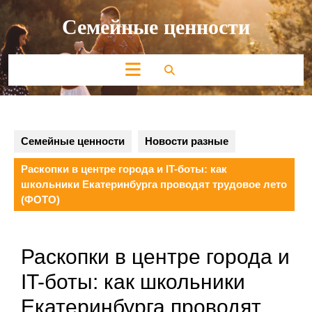
Перейти
Семейные ценности
к
содержимому
Кнопка
Открыть
Семейные ценности
Новости разные
Раскопки в центре города и IT-боты: как
школьники Екатеринбурга проводят трудовое лето
(ФОТО)
Раскопки в центре города и
IT-боты: как школьники
Екатеринбурга проводят