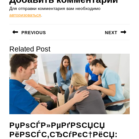
Для отправки комментария вам необходимо
авторизоваться
.
Навигация
PREVIOUS
NEXT
по
Предыдущая
Следующая
записям
Related Post
запись:
запись:
РџРѕСЃР»РµРґРЅСЏСЏ
РёРЅСЃС‚СЂСѓРєС†РёСЏ: