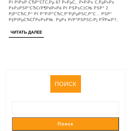
РІ РІРѕР·СЂР°СЃС‚Рµ 67 Р»РµС‚. Р•РіРѕ С‚РµР»Рѕ
РЈРјР°С
РѕР±РЅР°СЂСѓР¶РёР»Рё РІ РЅРѕС‡СЊ РЅР° 2
РјР°СЂС‚Р° РІ Р°РїР°СЂС‚Р°РјРµРЅС‚Р°С… РЅР°
Р”Р¶Р°Р
РўРІРµСЂСЃРєРѕР№. РџРѕ РґР°РЅРЅС‹Рј РЎРњР?,
В«Р‘РµР·
ЧИТАТЬ
ЧИТАТЬ ДАЛЕЕ
Р¶Р°Р»Р
ДАЛЕЕ
РµРіРѕВ
ПОИСК
Поиск