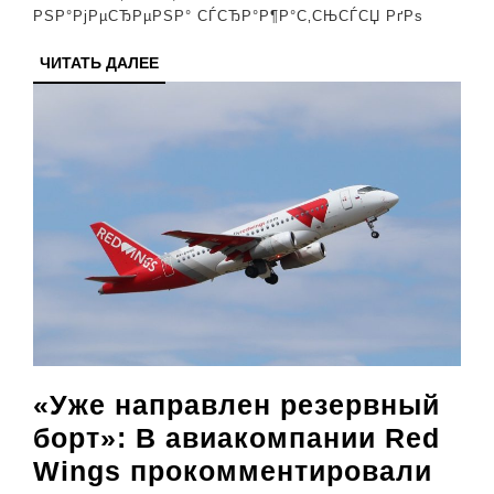
РЅР°РјРµСЂРµРЅР° СЃСЂР°Р¶Р°С‚СЊСЃСЏ РґРѕ
ЧИТАТЬ
ЧИТАТЬ ДАЛЕЕ
ДАЛЕЕ
«Уже направлен резервный
борт»: В авиакомпании Red
Wings прокомментировали