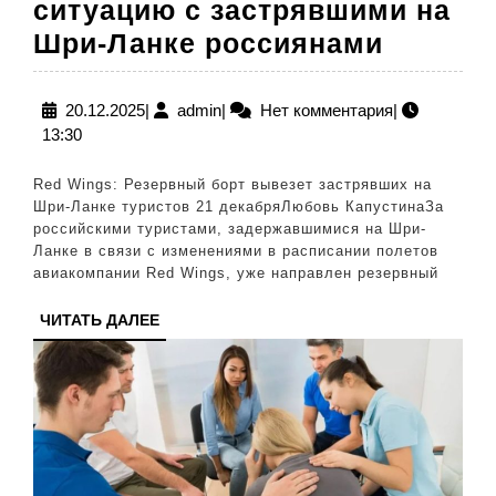
ситуацию с застрявшими на
«Уже
Шри-Ланке россиянами
направ
резерв
20.12.2025
admin
20.12.2025
|
admin
|
Нет комментария
|
13:30
борт»:
В
Red Wings: Резервный борт вывезет застрявших на
авиако
Шри-Ланке туристов 21 декабряЛюбовь КапустинаЗа
российскими туристами, задержавшимися на Шри-
Wings
Ланке в связи с изменениями в расписании полетов
проком
авиакомпании Red Wings, уже направлен резервный
ситуац
ЧИТАТЬ
ЧИТАТЬ ДАЛЕЕ
с
ДАЛЕЕ
застря
на
Шри-
Ланке