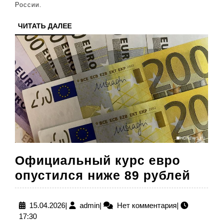
России.
происходит
при
ЧИТАТЬ
ЧИТАТЬ ДАЛЕЕ
ДАЛЕЕ
их
избытке
Официальный курс евро
Офи
опустился ниже 89 рублей
курс
евро
15.04.2026
admin
15.04.2026
|
admin
|
Нет комментария
|
17:30
опус