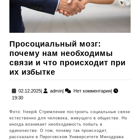
Просоциальный мозг:
почему нам необходимы
связи и что происходит при
Просоциальный
их избытке
мозг:
почему
02.12.2025
admin
02.12.2025
|
admin
|
Нет комментария
|
19:30
нам
необходимы
Фото: freepik Стремление построить социальные связи
связи
естественно для человека, живущего в обществе. Но
иногда возникает необходимость побыть в
и
одиночестве. О том, почему так происходит,
что
рассказали в Пироговском Университете Минздрава