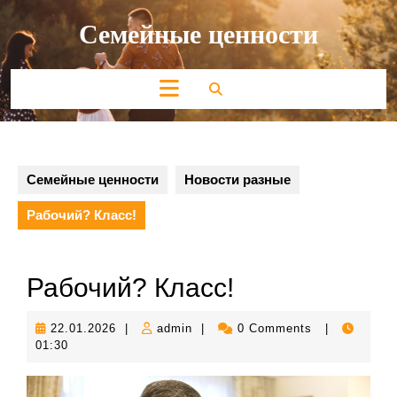
Перейти
Семейные ценности
к
содержимому
Кнопка
Открыть
Семейные ценности
Новости разные
Рабочий? Класс!
Рабочий? Класс!
22.01.2026
admin
22.01.2026
|
admin
|
0 Comments
|
01:30