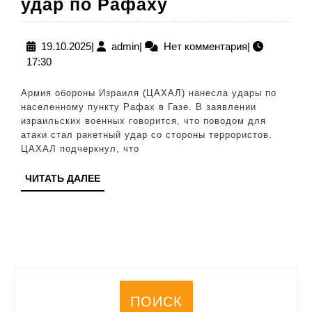
Израильская
удар по Рафаху
армия
нанесла
19.10.2025
admin
19.10.2025
|
admin
|
Нет комментария
|
17:30
удар
по
Армия обороны Израиля (ЦАХАЛ) нанесла удары по
Рафаху
населенному пункту Рафах в Газе. В заявлении
израильских военных говорится, что поводом для
атаки стал ракетный удар со стороны террористов.
ЦАХАЛ подчеркнул, что
ЧИТАТЬ
ЧИТАТЬ ДАЛЕЕ
ДАЛЕЕ
ПОИСК