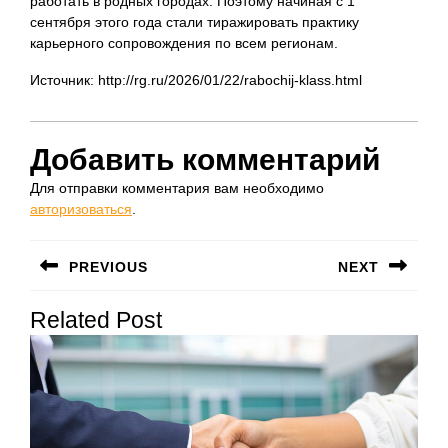
работать в родных городах. Поэтому начиная с 1
сентября этого года стали тиражировать практику
карьерного сопровождения по всем регионам.
Источник: http://rg.ru/2026/01/22/rabochij-klass.html
Добавить комментарий
Для отправки комментария вам необходимо
авторизоваться
.
Навигация
PREVIOUS
NEXT
по
Предыдущая
Следующая
записям
Related Post
запись:
запись: