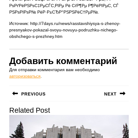
РѕРґРёРЅРѕС‡РµСЃС‚РІРµ Рё СѓР¶Рµ Р¶РёРІРµС‚ СЃ
РЅРѕРІРѕР№ РёР·Р±СЂР°РЅРЅРёС†РµР№.
Источник: http://7days.ru/news/rasstavshiysya-s-zhenoy-
presnyakov-pokazal-svoyu-novuyu-podruzhku-nichego-
obshchego-s-prezhney.htm
Добавить комментарий
Для отправки комментария вам необходимо
авторизоваться
.
Навигация
PREVIOUS
NEXT
по
Предыдущая
Следующая
записям
Related Post
запись:
запись: