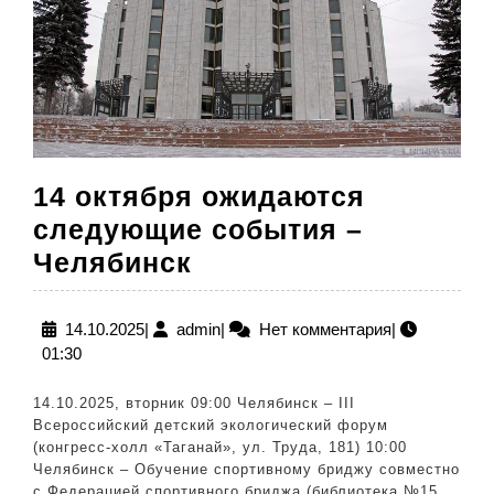
14 октября ожидаются
следующие события –
14
Челябинск
октября
ожидаются
14.10.2025
admin
14.10.2025
|
admin
|
Нет комментария
|
01:30
следующие
события
14.10.2025, вторник 09:00 Челябинск – III
–
Всероссийский детский экологический форум
(конгресс-холл «Таганай», ул. Труда, 181) 10:00
Челябинск
Челябинск – Обучение спортивному бриджу совместно
с Федерацией спортивного бриджа (библиотека №15