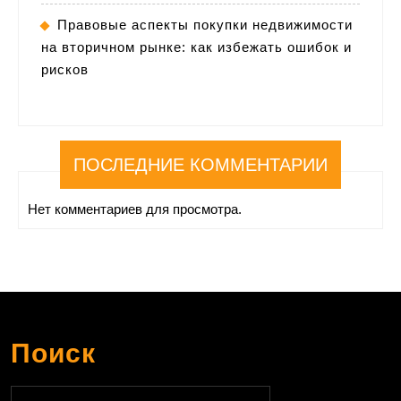
Правовые аспекты покупки недвижимости
на вторичном рынке: как избежать ошибок и
рисков
ПОСЛЕДНИЕ КОММЕНТАРИИ
Нет комментариев для просмотра.
Поиск
Найти: