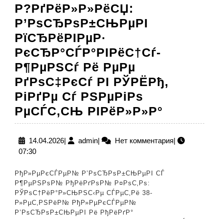
Р?РґРёР»Р»РёСЏ:
Р’РѕСЂРѕР±СЊРµРІ
РїСЂРёРІРµР·
РєСЂР°СЃР°РІРёС†Сѓ-
Р¶РµРЅСѓ Рё РµРµ
РґРѕС‡РєСѓ РІ РЎРЁРђ,
РіРґРµ Сѓ РЅРµРіРѕ
Р?
РµСЃС‚СЊ РІРёР»Р»Р°
РґРёР»Р
Р’РѕСЂ
14.04.2026
admin
14.04.2026
|
admin
|
Нет комментария
|
07:30
РїСЂРёР
РєСЂР°С
РђР»РµРєСЃРµР№ Р’РѕСЂРѕР±СЊРµРІ СЃ
Р¶РµРЅС
Р¶РµРЅРѕР№ РђРёРґРѕР№ Р¤РѕС‚Рѕ:
РЎРѕС†РёР°Р»СЊРЅС‹Рµ СЃРµС‚Рё 38-
Рё
Р»РµС‚РЅРёР№ РђР»РµРєСЃРµР№
РµРµ
Р’РѕСЂРѕР±СЊРµРІ Рё РђРёРґР°