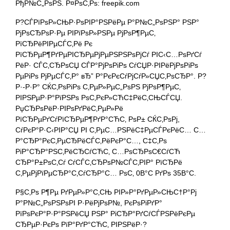
РђР№С„РѕРЅ. Р¤РѕС‚Рѕ: freepik.com
Р?СЃРїРѕР»СЊР·РѕРІР°РЅРёРµ Р°Р№С„РѕРЅР° РЅР°
РјРѕСЂРѕР·Рµ РІРїРѕР»РЅРµ РјРѕР¶РµС‚
РїСЂРёРІРµСЃС‚Рё Рє
РїСЂРµР¶РґРµРІСЂРµРјРµРЅРЅРѕРјСѓ РІС‹С…РѕРґСѓ
РёР· СЃС‚СЂРѕСЏ СЃР°РјРѕРіРѕ СѓСЏР·РІРёРјРѕРіРѕ
РµРіРѕ РјРµСЃС‚Р° вЂ” Р°РєРєСѓРјСѓР»СЏС‚РѕСЂР°. Р?
Р·-Р·Р° СЌС‚РѕРіРѕ С‚РµР»РµС„РѕРЅ РјРѕР¶РµС‚
РІРЅРµР·Р°РїРЅРѕ РѕС‚РєР»СЋС‡РёС‚СЊСЃСЏ.
РџСЂРѕРёР·РІРѕРґРёС‚РµР»Рё
РїСЂРµРґСѓРїСЂРµР¶РґР°СЋС‚ РѕР± СЌС‚РѕРј,
СѓРєР°Р·С‹РІР°СЏ РІ С‚РµС…РЅРёС‡РµСЃРєРёС… С…
Р°СЂР°РєС‚РµСЂРёСЃС‚РёРєР°С…, С‡С‚Рѕ
РіР°СЂР°РЅС‚РёСЂСѓСЋС‚ С…РѕСЂРѕС€СѓСЋ
СЂР°Р±РѕС‚Сѓ СѓСЃС‚СЂРѕР№СЃС‚РІР° РїСЂРё
С‚РµРјРїРµСЂР°С‚СѓСЂР°С… РѕС‚ 0В°C РґРѕ 35В°C.
Р§С‚Рѕ Р¶Рµ РґРµР»Р°С‚СЊ РІР»Р°РґРµР»СЊС†Р°Рј
Р°Р№С„РѕРЅРѕРІ Р·РёРјРѕР№, РєРѕРіРґР°
РїРѕРєР°Р·Р°РЅРёСЏ РЅР° РіСЂР°РґСѓСЃРЅРёРєРµ
СЂРµР·РєРѕ РїР°РґР°СЋС‚ РІРЅРёР·?