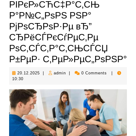
РІРєР»СЋС‡Р°С‚СЊ
Р°Р№С„РѕРЅ РЅР°
РјРѕСЂРѕР·Рµ вЂ”
СЂРёСЃРєСѓРµС‚Рµ
РѕС‚СЃС‚Р°С‚СЊСЃСЏ
Р±РµР· С‚РµР»РµС„РѕРЅР°
20.12.2025
admin
20.12.2025
|
admin
|
0 Comments
|
10:30