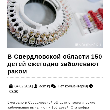
превысил
мировой
ВВП
в
пять
раз
В Свердловской области 150
детей ежегодно заболевают
В
раком
Свердловской
области
04.02.2026
admin
04.02.2026
|
admin
|
Нет комментария
|
08:30
150
детей
Ежегодно в Свердловской области онкологические
ежегодно
заболевания выявляют у 150 детей. Эта цифра