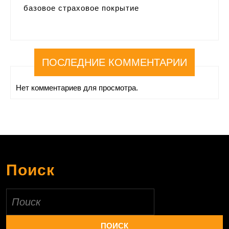
базовое страховое покрытие
ПОСЛЕДНИЕ КОММЕНТАРИИ
Нет комментариев для просмотра.
Поиск
Найти: