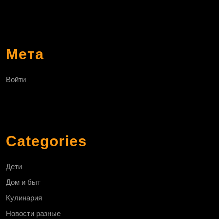
Мета
Войти
Categories
Дети
Дом и быт
Кулинария
Новости разные