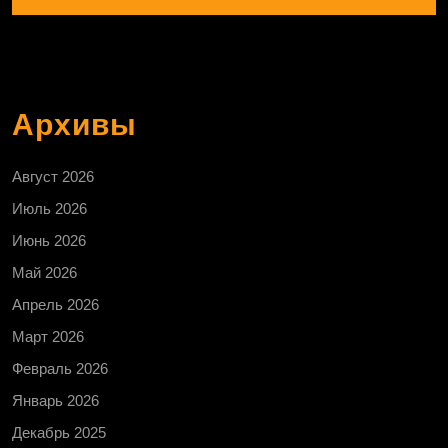
Архивы
Август 2026
Июль 2026
Июнь 2026
Май 2026
Апрель 2026
Март 2026
Февраль 2026
Январь 2026
Декабрь 2025