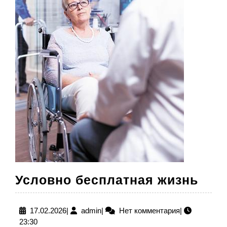
Усл
Условно бесплатная жизнь
бес
жиз
17.02.2026
admin
17.02.2026
|
admin
|
Нет комментария
|
23:30