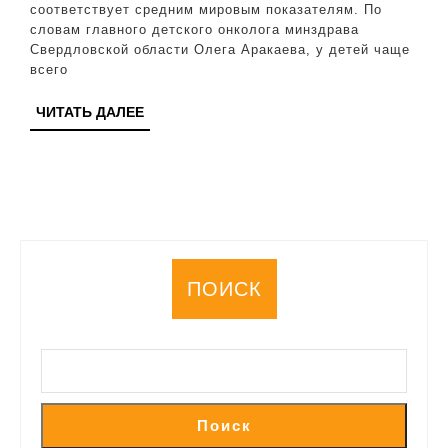
соответствует средним мировым показателям. По
заболевают
словам главного детского онколога минздрава
раком
Свердловской области Олега Аракаева, у детей чаще
всего
ЧИТАТЬ
ЧИТАТЬ ДАЛЕЕ
ДАЛЕЕ
ПОИСК
Поиск