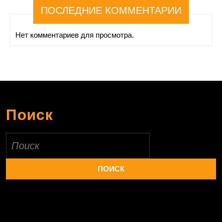
ПОСЛЕДНИЕ КОММЕНТАРИИ
Нет комментариев для просмотра.
Поиск
Найти: