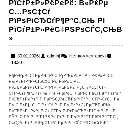
РїСѓР±Р»РёРєРё: В«РќРµ
С…РѕС‡Сѓ
РїРѕРіСЂСѓР¶Р°С‚СЊ РІ
РїСѓР±Р»РёС‡РЅРѕСЃС‚СЊВ
Р§СѓРјР°РєРѕРІ
»
вЂ”
Рѕ
30.01.2026
admin
30.01.2026
|
admin
|
Нет комментария
|
18:30
Р±РѕР»РµР·РЅРё
РґРѕС‡РµСЂРµР№,
РђР»РµРєСЃРµР№ Р§СѓРјР°РєРѕРІ Рё Р®Р»РёСЏ
РєРѕС‚РѕСЂС‹С…
РљРѕРІР°Р»СЊС‡СѓРє Р¤РѕС‚Рѕ:
РїСЂРµРґРѕСЃС‚Р°РІР»РµРЅРѕ РџСЂРµСЃСЃ-
РѕРЅРё
СЃР»СѓР¶Р±РѕР№ РђР»РµРєСЃРµР№ Р§СѓРјР°РєРѕРІ
СЃ
РїСЂРѕРєРѕРјРјРµРЅС‚РёСЂРѕРІР°Р» СЃР»СѓС…Рё
Рѕ С‚РѕРј, С‡С‚Рѕ Сѓ РµРіРѕ РґРѕС‡РµСЂРµР№
РљРѕРІР°Р»СЊС‡СѓРє
РїСЂРѕР±Р»РµРјС‹ СЃРѕ Р·РґРѕСЂРѕРІСЊРµРј. Р’
РїСЂСЏС‡СѓС‚
РЎРµС‚Рё РґР°РІРЅРѕ РїРѕРіРѕРІР°СЂРёРІР°СЋС‚,
С‡С‚Рѕ РїРµРІРµС† Рё РµРіРѕ СЃСѓРїСЂСѓРіР°
РѕС‚