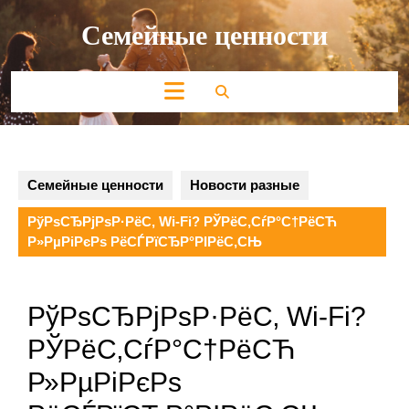
Перейти
Семейные ценности
к
содержимому
Кнопка
Открыть
Семейные ценности
Новости разные
РўРѕСЂРјРѕР·РёС‚ Wi-Fi? РЎРёС‚СѓР°С†РёСЋ
Р»РµРіРєРѕ РёСЃРїСЂР°РІРёС‚СЊ
РўРѕСЂРјРѕР·РёС‚ Wi-Fi?
РЎРёС‚СѓР°С†РёСЋ
Р»РµРіРєРѕ