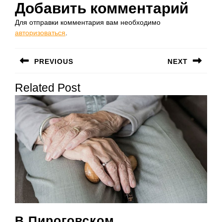
Добавить комментарий
Для отправки комментария вам необходимо
авторизоваться
.
Навигация
PREVIOUS
NEXT
по
Предыдущая
Следующая
записям
Related Post
запись:
запись:
В Пироговском