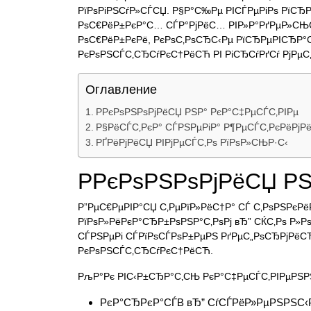
РїРѕРіРЅСѓР»СЃСЏ. Р§Р°С‰Рµ РІСЃРµРіРѕ РїСЂР
РѕС€РёР±РєР°С… СЃР°РјРёС… РІР»Р°РґРµР»СЊС†
РѕС€РёР±РєРё, РєРѕС‚РѕСЂС‹Рµ РїСЂРµРІСЂР
РєРѕРЅСЃС‚СЂСѓРєС†РёСЋ РІ РіСЂСѓРґСѓ РјРµС‚
Оглавление
Р­РєРѕРЅРѕРјРёСЏ РЅР° РєР°С‡РµСЃС‚РІРµ
Р§РёСЃС‚РєР° СЃРЅРµРіР° Р¶РµСЃС‚РєРёРјР
РҐРёРјРёСЏ РІРјРµСЃС‚Рѕ РїРѕР»СЊР·С‹
Р­РєРѕРЅРѕРјРёСЏ РЅ
Р”РµС€РµРІР°СЏ С‚РµРїР»РёС†Р° СЃ С‚РѕРЅРєРё
РїРѕР»РёРєР°СЂР±РѕРЅР°С‚РѕРј вЂ” СЌС‚Рѕ Р
СЃРЅРµРі СЃРїРѕСЃРѕР±РµРЅ РґРµС„РѕСЂРјРё
РєРѕРЅСЃС‚СЂСѓРєС†РёСЋ.
РљР°Рє РІС‹Р±СЂР°С‚СЊ РєР°С‡РµСЃС‚РІРµРЅР
РєР°СЂРєР°СЃВ вЂ” СѓСЃРёР»РµРЅРЅС‹Р