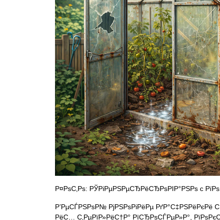
Р¤РѕС‚Рѕ: РЎРіРµРЅРµСЂРёСЂРѕРІР°РЅРѕ c Рї
Р’РµСЃРЅРѕР№ РјРЅРѕРіРёРµ РґР°С‡РЅРёРєРё С
РёС… С‚РµРїР»РёС†Р° РїСЂРѕСЃРµР»Р°, РїРѕРє