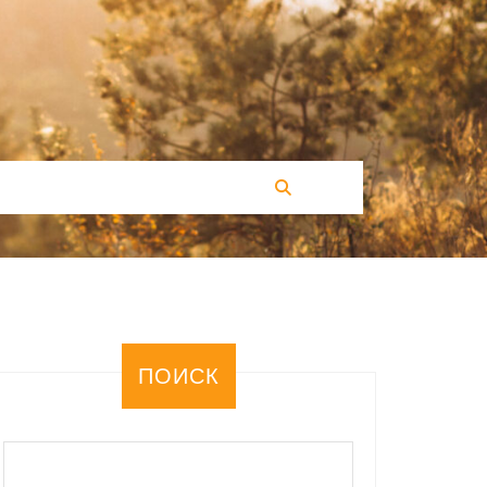
ПОИСК