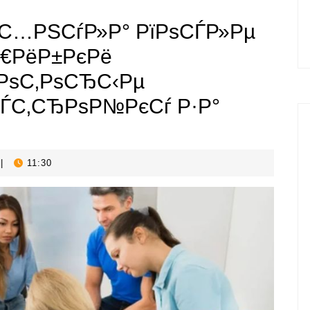
С…РЅСѓР»Р° РїРѕСЃР»Рµ
С€РёР±РєРё
єРѕС‚РѕСЂС‹Рµ
СЃС‚СЂРѕР№РєСѓ Р·Р°
|
11:30