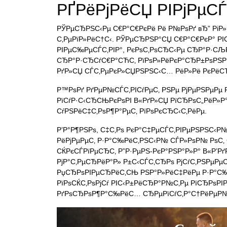
РҐРёРјРёСЏ РІРјРµСЃ
РЎРµСЂРЅС‹Рµ С€Р°С€РєРё Рё Р№РѕРґ вЂ” РіР
С‚РµРїР»РёС†С‹. РЎРµСЂРЅР°СЏ С€Р°С€РєР° РІ
РІРµС‰РµСЃС‚РІР°, РєРѕС‚РѕСЂС‹Рµ СЂР°Р·СЉР
СЂР°Р·СЂСѓС€Р°СЋС‚ РїРѕР»РёРєР°СЂР±РѕРЅР°С‚
РґР»СЏ СЃС‚РµРєР»СЏРЅРЅС‹С… РёР»Рё РєРё
Р™РѕРґ РґРµР№СЃС‚РІСѓРµС‚ РЅРµ РјРµРЅРµРµ 
РїСѓР·С‹СЂСЊРєРѕРІ В«РґР»СЏ РїСЂРѕС„РёР»Р°
СѓРЅРёС‡С‚РѕР¶Р°РµС‚ РїРѕРєСЂС‹С‚РёРµ.
Р’Р°Р¶РЅРѕ, С‡С‚Рѕ РєР°С‡РµСЃС‚РІРµРЅРЅС‹Р
РёРјРµРµС‚ Р·Р°С‰РёС‚РЅС‹Р№ СЃР»РѕР№ РѕС‚ 
СЌРєСЃРїРµСЂС‚ Р”Р·РµРЅ-РєР°РЅР°Р»Р° В«Р’РґР
РјР°С‚РµСЂРёР°Р» Р±С‹СЃС‚СЂРѕ РјСѓС‚РЅРµРµС
РџСЂРѕРІРµСЂРёС‚СЊ РЅР°Р»РёС‡РёРµ Р·Р°С‰Рё
РїРѕСЌС‚РѕРјСѓ РІС‹Р±РёСЂР°Р№С‚Рµ РїСЂРѕР
РґРѕСЂРѕР¶Р°С‰РёС… СЂРµРїСѓС‚Р°С†РёРµР