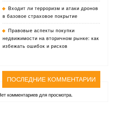
Входит ли терроризм и атаки дронов
в базовое страховое покрытие
Правовые аспекты покупки
недвижимости на вторичном рынке: как
избежать ошибок и рисков
ПОСЛЕДНИЕ КОММЕНТАРИИ
Нет комментариев для просмотра.