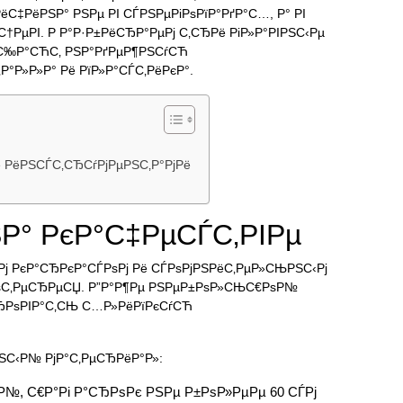
ёС‡РёРЅР° РЅРµ РІ СЃРЅРµРіРѕРїР°РґР°С…, Р° РІ
РµРІ. Р Р°Р·Р±РёСЂР°РµРј С‚СЂРё РіР»Р°РІРЅС‹Рµ
°С‰Р°СЋС‚ РЅР°РґРµР¶РЅСѓСЋ
Р°Р»Р»Р° Рё РїР»Р°СЃС‚РёРєР°.
ё РёРЅСЃС‚СЂСѓРјРµРЅС‚Р°РјРё
Р° РєР°С‡РµСЃС‚РІРµ
Рј РєР°СЂРєР°СЃРѕРј Рё СЃРѕРјРЅРёС‚РµР»СЊРЅС‹Рј
»РѕС‚РµСЂРµСЏ. Р”Р°Р¶Рµ РЅРµР±РѕР»СЊС€РѕР№
СЂРѕРІР°С‚СЊ С…Р»РёРїРєСѓСЋ
ЅС‹Р№ РјР°С‚РµСЂРёР°Р»:
№, С€Р°Рі Р°СЂРѕРє РЅРµ Р±РѕР»РµРµ 60 СЃРј