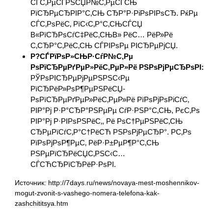
СЃС‚РµСЃРЅСЏР№С‚РµСЃСЊ
РїСЂРµСЂРІР°С‚СЊ СЂР°Р·РіРѕРІРѕСЂ. РќРµ
СЃС‚РѕРёС‚ РїС‹С‚Р°С‚СЊСЃСЏ
В«РїСЂРѕСѓС‡РёС‚СЊВ» РёС… РёР»Рё
С‚СЂР°С‚РёС‚СЊ СЃРІРѕРµ РІСЂРµРјСЏ.
Р?СЃРїРѕР»СЊР·СѓР№С‚Рµ
РѕРїСЂРµРґРµР»РёС‚РµР»Рё РЅРѕРјРµСЂРѕРІ:
РЎРѕРІСЂРµРјРµРЅРЅС‹Рµ
РїСЂРёР»РѕР¶РµРЅРёСЏ-
РѕРїСЂРµРґРµР»РёС‚РµР»Рё РїРѕРјРѕРіСѓС‚
РІР°Рј Р·Р°СЂР°РЅРµРµ СѓР·РЅР°С‚СЊ, РєС‚Рѕ
РІР°Рј Р·РІРѕРЅРёС‚, Рё РѕС†РµРЅРёС‚СЊ
СЂРµРїСѓС‚Р°С†РёСЋ РЅРѕРјРµСЂР°. Р­С‚Рѕ
РїРѕРјРѕР¶РµС‚ РёР·Р±РµР¶Р°С‚СЊ
РЅРµРїСЂРёСЏС‚РЅС‹С…
СЃСЋСЂРїСЂРёР·РѕРІ.
Источник: http://7days.ru/news/novaya-mest-moshennikov-
mogut-zvonit-s-vashego-nomera-telefona-kak-
zashchititsya.htm