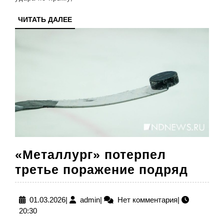
дву
ЧИТАТЬ
ЧИТАТЬ ДАЛЕЕ
ДАЛЕЕ
«Металлург» потерпел
«Мет
третье поражение подряд
поте
трет
01.03.2026
admin
01.03.2026
|
admin
|
Нет комментария
|
20:30
пора