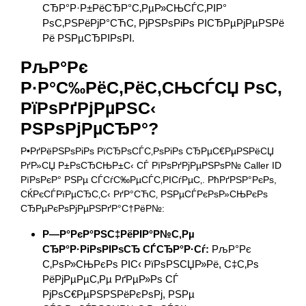
СЂР°Р·Р±РёСЂР°С‚РµР»СЊСЃС‚РІР°
РѕС‚РЅРёРјР°СЋС‚ РјРЅРѕРіРѕ РІСЂРµРјРµРЅРё
Рё РЅРµСЂРІРѕРІ.
РљР°Рє
Р·Р°С‰РёС‚РёС‚СЊСЃСЏ РѕС‚
РїРѕРґРјРµРЅС‹
РЅРѕРјРµСЂР°?
Р•РґРёРЅРѕРіРѕ РїСЂРѕСЃС‚РѕРіРѕ СЂРµС€РµРЅРёСЏ
РґР»СЏ Р±РѕСЂСЊР±С‹ СЃ РїРѕРґРјРµРЅРѕР№ Caller ID
РїРѕРєР° РЅРµ СЃСѓС‰РµСЃС‚РІСѓРµС‚. РћРґРЅР°РєРѕ,
СЌРєСЃРїРµСЂС‚С‹ РґР°СЋС‚ РЅРµСЃРєРѕР»СЊРєРѕ
СЂРµРєРѕРјРµРЅРґР°С†РёР№:
Р—Р°РєР°РЅС‡РёРІР°Р№С‚Рµ
СЂР°Р·РіРѕРІРѕСЂ СЃСЂР°Р·Сѓ:
РљР°Рє
С‚РѕР»СЊРєРѕ РІС‹ РїРѕРЅСЏР»Рё, С‡С‚Рѕ
РёРјРµРµС‚Рµ РґРµР»Рѕ СЃ
РјРѕС€РµРЅРЅРёРєРѕРј, РЅРµ