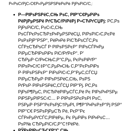
Р»РѕСѓРјС‹С€Р»РµРЅРЅРёРєРё РјРѕРіСѓС‚:
Р—РІРѕРЅРёС‚СЊ РѕС‚ РІР°С€РµРіРѕ
РёРјРµРЅРё РґСЂСѓРіРёРј Р»СЋРґСЏРј:
Р­С‚Рѕ
РјРѕРіСѓС‚ Р±С‹С‚СЊ
РѕСЃРєРѕСЂР±Р»РµРЅРёСЏ, РїРѕРїС‹С‚РєРё
РѕР±РјР°РЅР°, РёР»Рё РїСЂРѕСЃС‚Рѕ
СЃР±СЂРѕСЃ Р·РІРѕРЅРєР° РїРѕСЃР»Рµ
РїРµСЂРІРѕРіРѕ РіСѓРґРєР°. Р’
СЂРµР·СѓР»СЊС‚Р°С‚Рµ, РєРѕРіРґР°
РїРѕР»СѓС‡Р°С‚РµР»СЊ С‚Р°РєРѕРіРѕ
Р·РІРѕРЅРєР° РїРѕРїС‹С‚Р°РµС‚СЃСЏ
РїРµСЂРµР·РІРѕРЅРёС‚СЊ, РѕРЅ
РґРѕР·РІРѕРЅРёС‚СЃСЏ РІР°Рј. Р­С‚Рѕ
РјРѕР¶РµС‚ РїСЂРёРІРµСЃС‚Рё Рє РІРѕР»РЅРµ
РіРЅРµРІРЅС‹С… Р·РІРѕРЅРєРѕРІ РѕС‚
РЅРµР·РЅР°РєРѕРјС†РµРІ, Р¶Р°Р»РѕР±Р°Рј РЅР°
РІР°С€ РЅРѕРјРµСЂ Рё, РєР°Рє
СЃР»РµРґСЃС‚РІРёРµ, Рє РµРіРѕ РїР»РѕС…
РѕР№ СЂРµРїСѓС‚Р°С†РёРё.
РЎРѕРІРµСЂС€Р°С‚СЊ