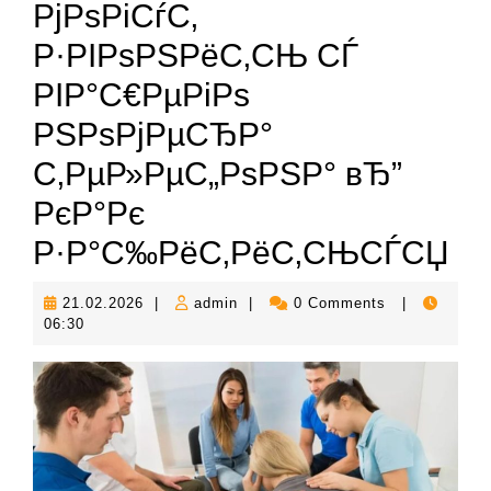
РјРѕРіСѓС‚
Р·РІРѕРЅРёС‚СЊ СЃ
РІР°С€РµРіРѕ
РЅРѕРјРµСЂР°
С‚РµР»РµС„РѕРЅР° вЂ”
РєР°Рє
Р·Р°С‰РёС‚РёС‚СЊСЃСЏ
21.02.2026
admin
21.02.2026
|
admin
|
0 Comments
|
06:30