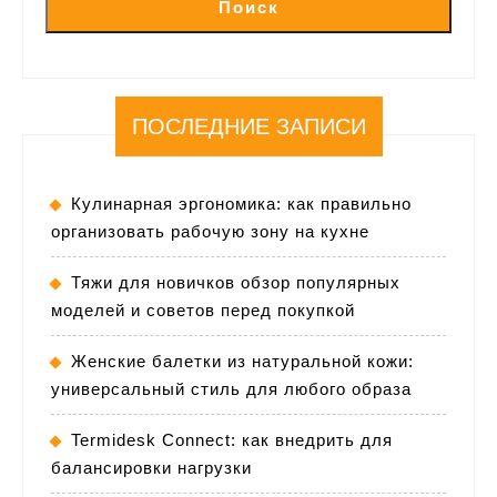
Поиск
ПОСЛЕДНИЕ ЗАПИСИ
Кулинарная эргономика: как правильно
организовать рабочую зону на кухне
Тяжи для новичков обзор популярных
моделей и советов перед покупкой
Женские балетки из натуральной кожи:
универсальный стиль для любого образа
Termidesk Connect: как внедрить для
балансировки нагрузки