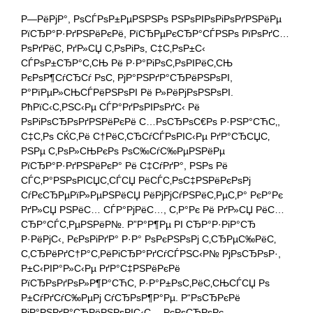
Р—РёРјР°, РѕСЃРѕР±РµРЅРЅРѕ РЅРѕРІРѕРіРѕРґРЅРёРµ
РїСЂР°Р·РґРЅРёРєРё, РїСЂРµРєСЂР°СЃРЅРѕ РїРѕРґС…
РѕРґРёС‚ РґР»СЏ С‚РѕРіРѕ, С‡С‚РѕР±С‹
СЃРѕР±СЂР°С‚СЊ Рё Р·Р°РіРѕС‚РѕРІРёС‚СЊ
РєРѕР¶СѓСЂСѓ РѕС‚ РјР°РЅРґР°СЂРёРЅРѕРІ,
Р°РїРµР»СЊСЃРёРЅРѕРІ Рё Р»РёРјРѕРЅРѕРІ.
РћРїС‹С‚РЅС‹Рµ СЃР°РґРѕРІРѕРґС‹ Рё
РѕРіРѕСЂРѕРґРЅРёРєРё С…РѕСЂРѕС€Рѕ Р·РЅР°СЋС‚,
С‡С‚Рѕ СЌС‚Рё С†РёС‚СЂСѓСЃРѕРІС‹Рµ РґР°СЂСЏС‚
РЅРµ С‚РѕР»СЊРєРѕ РѕС‰СѓС‰РµРЅРёРµ
РїСЂР°Р·РґРЅРёРєР° Рё С‡СѓРґР°, РЅРѕ Рё
СЃС‚Р°РЅРѕРІСЏС‚СЃСЏ РёСЃС‚РѕС‡РЅРёРєРѕРј
СѓРєСЂРµРїР»РµРЅРёСЏ РёРјРјСѓРЅРёС‚РµС‚Р° РєР°Рє
РґР»СЏ РЅРёС… СЃР°РјРёС…, С‚Р°Рє Рё РґР»СЏ РёС…
СЂР°СЃС‚РµРЅРёР№. Р”Р°Р¶Рµ РІ СЂР°Р·РіР°СЂ
Р·РёРјС‹, РєРѕРіРґР° Р·Р° РѕРєРЅРѕРј С‚СЂРµС‰РёС‚
С‚СЂРёРґС†Р°С‚РёРіСЂР°РґСѓСЃРЅС‹Р№ РјРѕСЂРѕР·,
Р±С‹РІР°Р»С‹Рµ РґР°С‡РЅРёРєРё
РїСЂРѕРґРѕР»Р¶Р°СЋС‚ Р·Р°Р±РѕС‚РёС‚СЊСЃСЏ Рѕ
Р±СѓРґСѓС‰РµРј СѓСЂРѕР¶Р°Рµ. Р“РѕСЂРєРё
РјР°РЅРґР°СЂРёРЅРѕРІС‹С… РєРѕСЂРѕРє