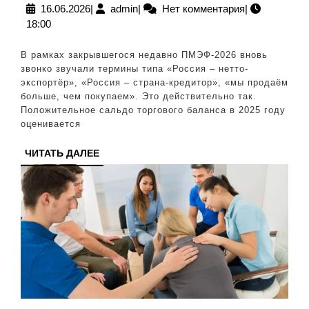
звучит
16.06.2026
admin
16.06.2026
|
admin
|
Нет комментария
|
18:00
гордо?
В рамках закрывшегося недавно ПМЭФ-2026 вновь
звонко звучали термины типа «Россия – нетто-
экспортёр», «Россия – страна-кредитор», «мы продаём
больше, чем покупаем». Это действительно так.
Положительное сальдо торгового баланса в 2025 году
оценивается
ЧИТАТЬ
ЧИТАТЬ ДАЛЕЕ
ДАЛЕЕ