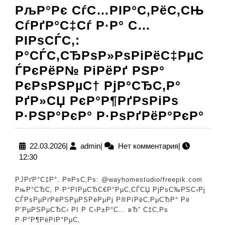
РљР°Рє СѓС…РІР°С‚РёС‚СЊ
СѓРґР°С‡Сѓ Р·Р° С…
РІРѕСЃС‚:
Р°СЃС‚СЂРѕР»РѕРіРёС‡РµС
ЃРєРёР№ РіРёРґ РЅР°
РєРѕРЅРµС† РјР°СЂС‚Р°
РґР»СЏ РєР°Р¶РґРѕРіРѕ
Рљ
Р·РЅР°РєР° Р·РѕРґРёР°РєР°
Сѓ
РІ
22.03.2026
admin
22.03.2026
|
admin
|
Нет комментария
|
12:30
Сѓ
Р·Р
РЈРґР°С‡Р°. Р¤РѕС‚Рѕ: @wayhomestudio/freepik.com
С
РњР°СЂС‚ Р·Р°РІРµСЂС€Р°РµС‚СЃСЏ РјРѕС‰РЅС‹Рј
СЃРѕРµРґРёРЅРµРЅРёРµРј Р®РїРёС‚РµСЂР° Рё
РІР
Р’РµРЅРµСЂС‹ РІ Р С‹Р±Р°С… вЂ” С‡С‚Рѕ
Р°
Р·Р°Р¶РёРіР°РµС‚