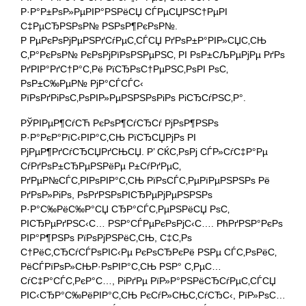
Р·Р°Р±РѕР»РµРІР°РЅРёСЏ СЃРµСЏРЅС†РµРІ
С‡РµСЂРЅРѕР№ РЅРѕР¶РєРѕР№.
Р РµРєРѕРјРµРЅРґСѓРµС‚СЃСЏ РґРѕР±Р°РІР»СЏС‚СЊ
С‚Р°РєРѕР№ РєРѕРјРїРѕРЅРµРЅС‚ РІ РѕР±СЉРµРјРµ РґРѕ
РґРІР°РґС†Р°С‚Рё РїСЂРѕС†РµРЅС‚РѕРІ РѕС‚
РѕР±С‰РµР№ РјР°СЃСЃС‹
РїРѕРґРіРѕС‚РѕРІР»РµРЅРЅРѕРіРѕ РіСЂСѓРЅС‚Р°.
РЎРІРµР¶СѓСЋ РєРѕР¶СѓСЂСѓ РјРѕР¶РЅРѕ
Р·Р°РєР°РїС‹РІР°С‚СЊ РїСЂСЏРјРѕ РІ
РјРµР¶РґСѓСЂСЏРґСЊСЏ. Р’ СЌС‚РѕРј СЃР»СѓС‡Р°Рµ
СѓРґРѕР±СЂРµРЅРёРµ Р±СѓРґРµС‚
РґРµР№СЃС‚РІРѕРІР°С‚СЊ РїРѕСЃС‚РµРїРµРЅРЅРѕ Рё
РґРѕР»РіРѕ, РѕРґРЅРѕРІСЂРµРјРµРЅРЅРѕ
Р·Р°С‰РёС‰Р°СЏ СЂР°СЃС‚РµРЅРёСЏ РѕС‚
РІСЂРµРґРЅС‹С… РЅР°СЃРµРєРѕРјС‹С…. РћРґРЅР°РєРѕ
РІР°Р¶РЅРѕ РїРѕРјРЅРёС‚СЊ, С‡С‚Рѕ
С†РёС‚СЂСѓСЃРѕРІС‹Рµ РєРѕСЂРєРё РЅРµ СЃС‚РѕРёС‚
РёСЃРїРѕР»СЊР·РѕРІР°С‚СЊ РЅР° С‚РµС…
СѓС‡Р°СЃС‚РєР°С…, РіРґРµ РїР»Р°РЅРёСЂСѓРµС‚СЃСЏ
РІС‹СЂР°С‰РёРІР°С‚СЊ РєСѓР»СЊС‚СѓСЂС‹, РїР»РѕС…