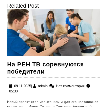
Предыдущая
Следующая
записям
Related Post
запись:
запись:
На РЕН ТВ соревнуются
На
победители
РЕН
ТВ
09.11.2025
admin
09.11.2025
|
admin
|
Нет комментария
|
05:30
соревнуются
победители
Новый проект стал испытанием и для его наставников
(в центре — Марат Сутаев и Светлана Аплачкина)