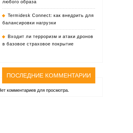
любого образа
Termidesk Connect: как внедрить для
балансировки нагрузки
Входит ли терроризм и атаки дронов
в базовое страховое покрытие
ПОСЛЕДНИЕ КОММЕНТАРИИ
Нет комментариев для просмотра.