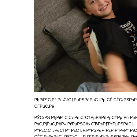
РђРіР°С‚Р° РњСѓС†РµРЅРёРµС†Рµ СЃ СЃС‹РЅРѕР
СЃРµС‚Рё
РЎС‹РЅ РђРіР°С‚С‹ РњСѓС†РµРЅРёРµС†Рµ Рё Рџ
РѕС‚РјРµС‚РёР» РґРµРЅСЊ СЂРѕР¶РґРµРЅРёСЏ. 
Р°РєС‚СЂРёСЃР° РѕСЂРіР°РЅРёР·РѕРІР°Р»Р° РїС
СЃС‚РѕР»РёС‡РЅС‹С… Р·Р°РІРµРґРµРЅРёР№, РєС