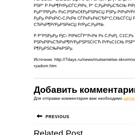
РЅР° Р РѕР¶РґРµСЃС‚РІРѕ, Р° С‚РµРїРµСЂСЊ РІ
РџР°РІРµР» РѕС‚РЅРѕС€РµРЅРёСЏ РЅРµ РїРѕРґР
РµРµ РїРѕРїС‹С‚РєРё СЃРѕР±РёСЂР°С‚СЊСЃСЏ Р
СЂРѕР¶РґРµРЅРёСЏ РґРµС‚РµР№.
Р Р°РЅРµРµ РјС‹ РїРёСЃР°Р»Рё Рѕ С‚РѕРј, С‡С‚Р
РЅРѕРІРѕСЂРѕР¶РґРµРЅРЅСѓСЋ РґРѕС‡СЊ РЅР° 
Р¶РµРЅС‰РёРЅРµ.
Источник: http://7days.ru/news/mutsenietse-skromno-
ryadom.htm
Добавить комментари
Для отправки комментария вам необходимо
автор
Навигация
PREVIOUS
по
Предыдущая
Related Post
записям