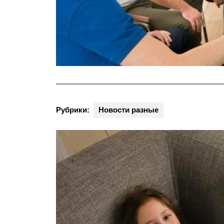
Рубрики:
Новости разные