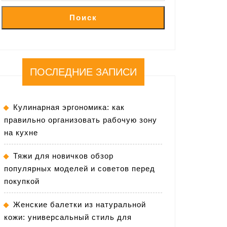
Поиск
ПОСЛЕДНИЕ ЗАПИСИ
Кулинарная эргономика: как
правильно организовать рабочую зону
на кухне
Тяжи для новичков обзор
популярных моделей и советов перед
покупкой
Женские балетки из натуральной
кожи: универсальный стиль для