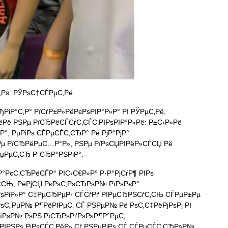
‚Рѕ: РЎРѕС†СЃРµС‚Рё
РіР°С‚Р° РїСѓР±Р»РёРєРѕРІР°Р»Р° РІ РЎРµС‚Рё,
Рё РЅРµ РїСЂРёСЃСѓС‚СЃС‚РІРѕРІР°Р»Рё: Р±С‹Р»Рё
, РµРіРѕ СЃРµСЃС‚СЂР° Рё РјР°РјР°.
Рµ РїСЂРёРµС…Р°Р», РЅРµ РїРѕСЏРІРёР»СЃСЏ Рё
џРµС‚СЂ Р”СЂР°РЅРіР°.
 Р°РєС‚СЂРёСЃР° РІС‹С€Р»Р° Р·Р°РјСѓР¶ РІРѕ
‡СЊ, РёРјСЏ РєРѕС‚РѕСЂРѕР№ РїРѕРєР°
јРѕРіР»Р° С‡РµСЂРµР· СЃСѓРґ РІРµСЂРЅСѓС‚СЊ СЃРµР±Рµ
РѕС„РµР№ Р¶РёРІРµС‚ СЃ РЅРµР№ Рё РѕС‚С‡РёРјРѕРј РІ
°РїРѕР№ РѕРЅ РїСЂРѕРґРѕР»Р¶Р°РµС‚
ІРЅРѕ РіРѕСЃС‚РёР» Сѓ РЅРµРіРѕ СЃ СЃРµСЃС‚СЂРѕР№