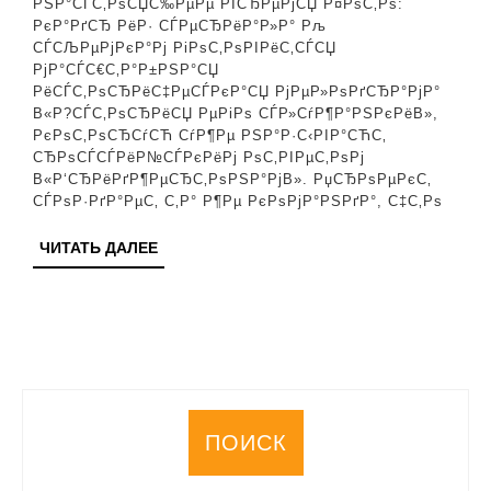
СЃРЅРёРј
РЅР°СЃС‚РѕСЏС‰РµРµ РІСЂРµРјСЏ Р¤РѕС‚Рѕ:
РєР°РґСЂ РёР· СЃРµСЂРёР°Р»Р° Рљ
РёСЃС‚Р
СЃСЉРµРјРєР°Рј РіРѕС‚РѕРІРёС‚СЃСЏ
РјРµР»Р
РјР°СЃС€С‚Р°Р±РЅР°СЏ
РёСЃС‚РѕСЂРёС‡РµСЃРєР°СЏ РјРµР»РѕРґСЂР°РјР°
В«Р?
В«Р?СЃС‚РѕСЂРёСЏ РµРіРѕ СЃР»СѓР¶Р°РЅРєРёВ»,
СЃС‚РѕС
РєРѕС‚РѕСЂСѓСЋ СѓР¶Рµ РЅР°Р·С‹РІР°СЋС‚
СЂРѕСЃСЃРёР№СЃРєРёРј РѕС‚РІРµС‚РѕРј
РµРіРѕ
В«Р‘СЂРёРґР¶РµСЂС‚РѕРЅР°РјВ». РџСЂРѕРµРєС‚
СЃР»СѓР
СЃРѕР·РґР°РµС‚ С‚Р° Р¶Рµ РєРѕРјР°РЅРґР°, С‡С‚Рѕ
ЧИТАТЬ
ЧИТАТЬ ДАЛЕЕ
ДАЛЕЕ
ПОИСК