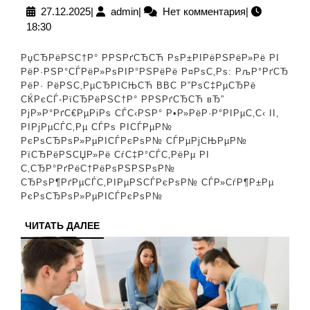
РѕРїРѕР·
27.12.2025
admin
27.12.2025
|
admin
|
Нет комментария
|
18:30
СЃС‹РЅР°
РєРѕСЂРѕ
РџСЂРёРЅС†Р° Р­РЅРґСЂСЋ РѕР±РІРёРЅРёР»Рё РІ
Р•Р»РёР·Р
РёР·РЅР°СЃРёР»РѕРІР°РЅРёРё Р¤РѕС‚Рѕ: РљР°РґСЂ
РёР· РёРЅС‚РµСЂРІСЊСЋ BBC Р”РѕС‡РµСЂРё
II
СЌРєСЃ-РїСЂРёРЅС†Р° Р­РЅРґСЂСЋ вЂ”
РЅРµ
РјР»Р°РґС€РµРіРѕ СЃС‹РЅР° Р•Р»РёР·Р°РІРµС‚С‹ II,
РІРјРµСЃС‚Рµ СЃРѕ РІСЃРµР№
РїРѕР·РІР
РєРѕСЂРѕР»РµРІСЃРєРѕР№ СЃРµРјСЊРµР№
РЅР°
РїСЂРёРЅСЏР»Рё СѓС‡Р°СЃС‚РёРµ РІ
С‚СЂР°РґРёС†РёРѕРЅРЅРѕР№
Р РѕР¶РґР
СЂРѕР¶РґРµСЃС‚РІРµРЅСЃРєРѕР№ СЃР»СѓР¶Р±Рµ
РєРѕСЂРѕР»РµРІСЃРєРѕР№
ЧИТАТЬ
ЧИТАТЬ ДАЛЕЕ
ДАЛЕЕ