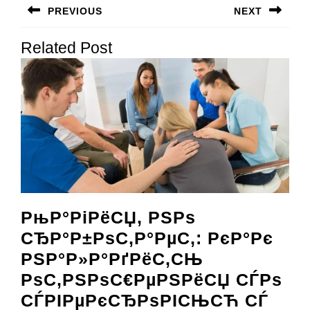
PREVIOUS
NEXT
по
Предыдущая
Следующая
записям
Related Post
запись:
запись:
РњР°РіРёСЏ, РЅРѕ
СЂР°Р±РѕС‚Р°РµС‚: РєР°Рє
РЅР°Р»Р°РґРёС‚СЊ
РѕС‚РЅРѕС€РµРЅРёСЏ СЃРѕ
СЃРІРµРєСЂРѕРІСЊСЋ СЃ