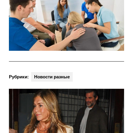
Рубрики:
Новости разные