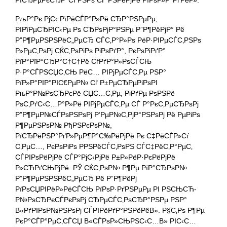
РљР°Рє РјС‹ РїРёСЃР°Р»Рё СЂР°РЅРµРµ,
РІРїРµСЂРІС‹Рµ Рѕ СЂРѕРјР°РЅРµ Р”Р¶РёРјР° Рё
Р”Р¶РµРЅРЅРёС„РµСЂ СЃС‚Р°Р»Рѕ РёР·РІРµСЃС‚РЅРѕ
Р»РµС‚РѕРј СЌС‚РѕРіРѕ РіРѕРґР°, РєРѕРіРґР°
РїР°РїР°СЂР°С†С†Рё СѓРґР°Р»РѕСЃСЊ
Р·Р°СЃРЅСЏС‚СЊ РёС… РІРјРµСЃС‚Рµ РЅР°
РїР»Р°РІР°РІС€РµР№ Сѓ Р±РµСЂРµРіРѕРІ
РњР°Р№РѕСЂРєРё СЏС…С‚Рµ, РіРґРµ РѕРЅРё
РѕС‚РґС‹С…Р°Р»Рё РІРјРµСЃС‚Рµ СЃ Р°РєС‚РµСЂРѕРј
Р”Р¶РµР№СЃРѕРЅРѕРј Р‘РµР№С‚РјР°РЅРѕРј Рё РµРіРѕ
Р¶РµРЅРѕР№ РђРЅРєРѕР№,
РїСЂРёРЅР°РґР»РµР¶Р°С‰РёРјРё Рє С‡РёСЃР»Сѓ
С‚РµС…, РєРѕРіРѕ Р­РЅРёСЃС‚РѕРЅ СЃС‡РёС‚Р°РµС‚
СЃРІРѕРёРјРё СЃР°РјС‹РјРё Р±Р»РёР·РєРёРјРё
Р»СЋРґСЊРјРё. РЎ СЌС‚РѕР№ Р¶Рµ РїР°СЂРѕР№
Р”Р¶РµРЅРЅРёС„РµСЂ Рё Р”Р¶РёРј
РїРѕСЏРІРёР»РёСЃСЊ РїРѕР·РґРЅРµРµ РІ РЅСЊСЋ-
Р№РѕСЂРєСЃРєРѕРј СЂРµСЃС‚РѕСЂР°РЅРµ РЅР°
В«РґРІРѕР№РЅРѕРј СЃРІРёРґР°РЅРёРёВ». Р§С‚Рѕ Р¶Рµ
РєР°СЃР°РµС‚СЃСЏ В«СЃРѕР»СЊРЅС‹С…В» РІС‹С…