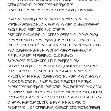
СЃРѕ СЃР»РѕРІ РёРЅСЃР°Р№РґРµСЂР°,
СЂР°СЃСЃРєР°Р·Р°Р»Рѕ РёР·РґР°РЅРёРµ Daily Mail.
РљР°Рє РїРѕРІРµРґР°Р» РёСЃС‚РѕС‡РЅРёРє, Сѓ
Р”Р¶РµРЅРЅРёС„РµСЂ, РєР°Рє РѕРЅР° СЂРµС€РёР»Р°,
Р±СѓРґРµС‚ РЅР° СЌС‚РѕС‚ СЂР°Р·
РЅР°СЃС‚РѕСЏС‰РµРµ СЃРЅРµР¶РЅРѕРµ Р‘РµР»РѕРµ
Р РѕР¶РґРµСЃС‚РІРѕ. РђРєС‚СЂРёСЃР° С…РѕС‡РµС‚
СѓРµС…Р°С‚СЊ СЃ Р»СЋР±РёРјС‹Рј РїРѕРґР°Р»СЊС€Рµ
РѕС‚ С‚РµРїР»РѕРіРѕ Р›РѕСЃ-РђРЅРґР¶РµР»РµСЃР°,
РіРґРµ РѕРЅР° Р¶РёРІРµС‚, С‡С‚РѕР±С‹
В«РѕРєР°Р·Р°С‚СЊСЃСЏ РІ Р·РёРјРЅРµР№
СЃРєР°Р·РєРµВ». Р? РґР»СЏ СЌС‚РѕРіРѕ Р·РІРµР·РґР°
Р·Р°СЂР°РЅРµРµ Р·Р°Р±СЂРѕРЅРёСЂРѕРІР°Р»Р°
РјРµСЃС‚Р° РІ РіРѕСЃС‚РёРЅРёС†Рµ РЅР° РіРѕСЂРЅРѕРј
РєСѓСЂРѕСЂС‚Рµ. РљР°Рє СѓС‚РІРµСЂР¶РґР°РµС‚
РёРЅСЃР°Р№РґРµСЂ, РїР°СЂР° РѕС‚РїСЂР°РІРёС‚СЃСЏ
РІ Jackson Hole РІ С€С‚Р°С‚Рµ Р’Р°Р№РѕРјРёРЅРі, РіРґРµ
Р­РЅРёСЃС‚РѕРЅ Р±С‹РІР°Р»Р° РІ РїСЂРѕС€Р»РѕРј РЅРµ
СЂР°Р·, РєР°С‚Р°СЏСЃСЊ РЅР° РіРѕСЂРЅС‹С…
Р»С‹Р¶Р°С… СЃ СЃРІРѕРёРј СЌРєСЃ-СЃСѓРїСЂСѓРіРѕРј