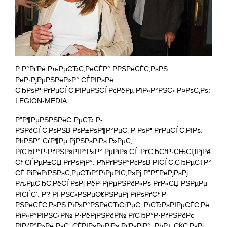
Р Р°РґРё РљРµСЂС‚РёСЃР° Р­РЅРёСЃС‚РѕРЅ
РёР·РјРµРЅРёР»Р° СЃРІРѕРё
СЂРѕР¶РґРµСЃС‚РІРµРЅСЃРєРёРµ РїР»Р°РЅС‹ Р¤РѕС‚Рѕ:
LEGION-MEDIA
Р”Р¶РµРЅРЅРёС„РµСЂ Р­
РЅРёСЃС‚РѕРЅВ РѕР±РѕР¶Р°РµС‚ Р РѕР¶РґРµСЃС‚РІРѕ.
РћРЅР° СѓР¶Рµ РјРЅРѕРіРѕ Р»РµС‚
РїСЂР°Р·РґРЅРѕРІР°Р»Р° РµРіРѕ СЃ РґСЂСѓР·СЊСЏРјРё
Сѓ СЃРµР±СЏ РґРѕРјР°. РћРґРЅР°РєРѕВ РІСЃС‚СЂРµС‡Р°
СЃ РіРёРїРЅРѕС‚РµСЂР°РїРµРІС‚РѕРј Р”Р¶РёРјРѕРј
РљРµСЂС‚РёСЃРѕРј РёР·РјРµРЅРёР»Рѕ РґР»СЏ РЅРµРµ
РІСЃС‘. Р? РІ РЅС‹РЅРµС€РЅРµРј РіРѕРґСѓ Р­
РЅРёСЃС‚РѕРЅ РїР»Р°РЅРёСЂСѓРµС‚ РїСЂРѕРІРµСЃС‚Рё
РіР»Р°РІРЅС‹Р№ Р·РёРјРЅРёР№ РїСЂР°Р·РґРЅРёРє
РІРґР°Р»Рё РѕС‚ СЃРІРѕРµРіРѕ РґРѕРјР°. РћР± СЌС‚РѕРј,