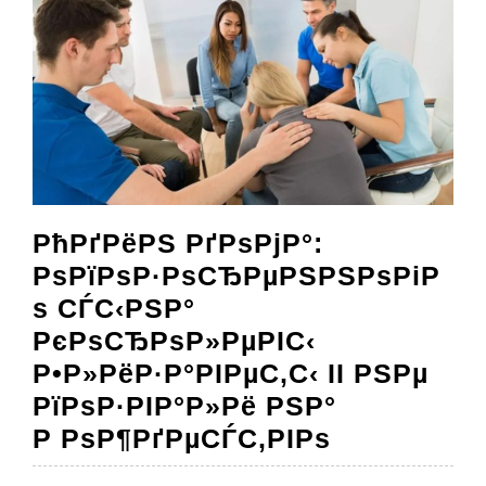
РћРґРёРЅ РґРѕРјР°:
РѕРїРѕР·РѕСЂРµРЅРЅРѕРіР
ѕ СЃС‹РЅР°
РєРѕСЂРѕР»РµРІС‹
Р•Р»РёР·Р°РІРµС‚С‹ II РЅРµ
РїРѕР·РІР°Р»Рё РЅР°
РћРґРёРЅ
Р РѕР¶РґРµСЃС‚РІРѕ
РґРѕРјР°: