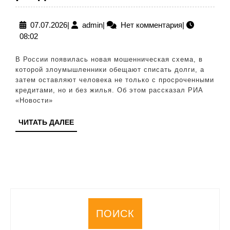
предупредил
о
07.07.2026
admin
07.07.2026
|
admin
|
Нет комментария
|
08:02
новой
схеме
В России появилась новая мошенническая схема, в
обмана
которой злоумышленники обещают списать долги, а
затем оставляют человека не только с просроченными
«мошенников
кредитами, но и без жилья. Об этом рассказал РИА
раздолжните
«Новости»
ЧИТАТЬ
ЧИТАТЬ ДАЛЕЕ
ДАЛЕЕ
ПОИСК