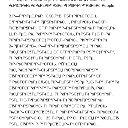
РѕРїСѓР±Р»РёРєРѕРІР°РЅРѕ РІ РёР·РґР°РЅРёРё People:
В Р—Р°РјРµС‚РёРј, СЌС‚Р°В РЅРѕРІРѕСЃС‚СЊ
СѓРґРёРІРёР»Р° РјРЅРѕРіРёС…, РІРµРґСЊ РњСЌР»
РїСЂРѕР¶РёР» СЃ Р РѕР·Р°Р»РёРЅРґРѕР№ РїРѕС‡С‚Рё
11 Р»РµС‚ Рё, РєР°Р·Р°Р»РѕСЃСЊ, РѕРЅРё Р±С‹Р»Рё
РІРїРѕР»РЅРµ СЃС‡Р°СЃС‚Р»РёРІС‹. РћРґРЅР°РєРѕ
В«РјРёРЅР°В». Р—Р°Р»РѕР¶РµРЅРЅР°СЏ РІ РёС…
РѕС‚РЅРѕС€РµРЅРёСЏ СЃ СЃР°РјРѕРіРѕ РЅР°С‡Р°Р»Р°,
РІ РєРѕРЅС†Рµ РєРѕРЅС†РѕРІ, РІСЃРµ Р¶Рµ
РІР·РѕСЂРІР°Р»Р°СЃСЊ. РҐРѕС‚СЏ
РѕС„РёС†РёР°Р»СЊРЅР°СЏ РїСЂРёС‡РёРЅР°
СЂР°СЃСЃС‚Р°РІР°РЅРёСЏ Р“РёР±СЃРѕРЅР° СЃ
Р РѕСЃСЃ РѕР±СЉСЏРІР»РµРЅР° РЅРµ Р±С‹Р»Р°, РєР°Рє
СЂР°СЃСЃРєР°Р·Р°Р» РёРЅСЃР°Р№РґРµСЂ, РёС…
РѕС‚РЅРѕС€РµРЅРёСЏ, РІ РєРѕРЅС†Рµ РєРѕРЅС†РѕРІ,
РЅРµ РІС‹РґРµСЂР¶Р°Р»Рё РѕРіСЂРѕРјРЅРѕР№
СЂР°Р·РЅРёС†С‹ РІ РІРѕР·СЂР°СЃС‚Рµ. Р’РµРґСЊ
РњСЌР» СЃС‚Р°СЂС€Рµ Р РѕР·Р°Р»РёРЅРґС‹ РїРѕС‡С‚Рё
РЅР° С†РµР»С‹С… 35 Р»РµС‚. Р? С…РѕС‚СЏ Р°РєС‚РµСЂ
РЅРµ СЂР°Р· Р·Р°РІРµСЂСЏР» РІ СЃРІРѕРёС…