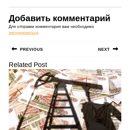
Добавить комментарий
Для отправки комментария вам необходимо
авторизоваться
.
Навигация
PREVIOUS
NEXT
по
Предыдущая
Следующая
записям
Related Post
запись:
запись: