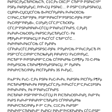
РёРЅС‚РµСЂРІСЊСЋ, С‡С‚Рѕ СЌС‚Р° СЂР°Р·РЅРёС†Р°
РЅРµ РёРјРµРµС‚ РґР»СЏ РЅРёС… Р·РЅР°С‡РµРЅРёСЏ,
СЏРІР»СЏСЏСЃСЊ В«РІСЃРµРіРѕ Р»РёС€СЊ
С†РёС„СЂР°РјРё, РЅР°РїРёСЃР°РЅРЅС‹РјРё РЅР°
Р±СѓРјР°РіРµВ», С‡РµРј СЃС‚Р°СЂС€Рµ
СЃС‚Р°РЅРѕРІРёР»СЃСЏ Р“РёР±СЃРѕРЅ, С‚РµРј
Р±РѕР»СЊС€Рµ РёРЅС‚РµСЂРµСЃС‹ Рё
Р¶РµР»Р°РЅРёСЏ Р РѕСЃСЃ СЂР°СЃС…
РѕРґРёР»РёСЃСЊ СЃ РµРіРѕ
СЃРѕР±СЃС‚РІРµРЅРЅС‹РјРё. Р’РµРґСЊ Р°РєС‚РµСЂ РІ
РЅР°СЃС‚СѓРїР°СЋС‰РµРј РіРѕРґСѓ Р±СѓРґРµС‚
РїСЂР°Р·РґРЅРѕРІР°С‚СЊ СЃРІРѕР№ СѓР¶Рµ 70-С‹Р№
РґРµРЅСЊ СЂРѕР¶РґРµРЅРёСЏ, Р° РµРіРѕ
РїРѕРґСЂСѓРіРµ РІСЃРµРіРѕ 35 Р»РµС‚.
РљР°Рє Р±С‹ С‚Рѕ РЅРё Р±С‹Р»Рѕ, РѕРЅРё РІСЃРµ Р¶Рµ
РїСЂРѕР¶РёР»Рё РІРјРµСЃС‚Рµ РґРѕСЃС‚Р°С‚РѕС‡РЅРѕ
РґРѕР»РіРѕ, Рё Р“РёР±СЃРѕРЅ
РїСЂРёР·РЅР°РІР°Р»СЃСЏ РІ РїСЂРѕС€Р»РѕРј, РєР°Рє
РѕРЅ Р±Р»Р°РіРѕРґР°СЂРµРЅ СЃРІРѕРµР№
РїРѕРґСЂСѓРіРµ Р·Р° С‚Рѕ, С‡С‚Рѕ РѕРЅР°
РїРѕРґР°СЂРёР»Р° РµРјСѓ РјР»Р°РґС€РµРіРѕ СЃС‹РЅР°