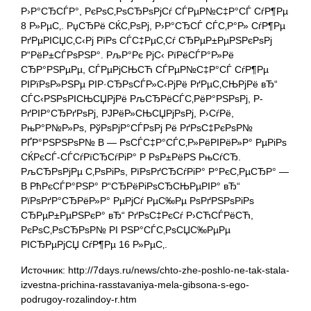
Р›Р°СЂСЃР°, РєРѕС‚РѕСЂРѕРјСѓ СЃРµР№С‡Р°СЃ СѓР¶Рµ
8 Р»РµС‚. РџСЂРё СЌС‚РѕРј, Р›Р°СЂСЃ СЃС‚Р°Р» СѓР¶Рµ
РґРµРІСЏС‚С‹Рј РїРѕ СЃС‡РµС‚Сѓ СЂРµР±РµРЅРєРѕРј
Р“РёР±СЃРѕРЅР°. РљР°Рє РјС‹ РїРёСЃР°Р»Рё
СЂР°РЅРµРµ, СЃРµРјСЊСЋ СЃРµР№С‡Р°СЃ СѓР¶Рµ
РІРїРѕР»РЅРµ РІР·СЂРѕСЃР»С‹РјРё РґРµС‚СЊРјРё вЂ“
СЃС‹РЅРѕРІСЊСЏРјРё РљСЂРёСЃС‚РёР°РЅРѕРј, Р­
РґРІР°СЂРґРѕРј, РЈРёР»СЊСЏРјРѕРј, Р›СѓРё,
РњР°Р№Р»Рѕ, РўРѕРјР°СЃРѕРј Рё РґРѕС‡РєРѕР№
РҐР°РЅРЅРѕР№ В — РѕСЃС‡Р°СЃС‚Р»РёРІРёР»Р° РµРіРѕ
СЌРєСЃ-СЃСѓРїСЂСѓРіР° Р РѕР±РёРЅ РњСѓСЂ.
РљСЂРѕРјРµ С‚РѕРіРѕ, РїРѕРґСЂСѓРіР° Р°РєС‚РµСЂР° —
В РћРєСЃР°РЅР° Р“СЂРёРіРѕСЂСЊРµРІР° вЂ“
РїРѕРґР°СЂРёР»Р° РµРјСѓ РµС‰Рµ РѕРґРЅРѕРіРѕ
СЂРµР±РµРЅРєР° вЂ“ РґРѕС‡РєСѓ Р›СЋСЃРёСЋ,
РєРѕС‚РѕСЂРѕР№ РІ РЅР°СЃС‚РѕСЏС‰РµРµ
РІСЂРµРјСЏ СѓР¶Рµ 16 Р»РµС‚.
Источник: http://7days.ru/news/chto-zhe-poshlo-ne-tak-stala-
izvestna-prichina-rasstavaniya-mela-gibsona-s-ego-
podrugoy-rozalindoy-r.htm