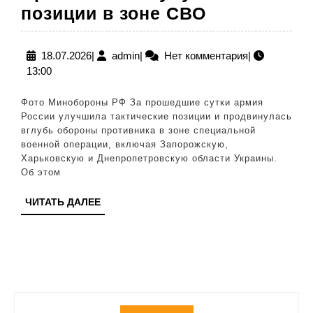
Армия
позиции в зоне СВО
России
улучшила
18.07.2026
admin
18.07.2026
|
admin
|
Нет комментария
|
13:00
позиции
в
Фото Минобороны РФ За прошедшие сутки армия
зоне
России улучшила тактические позиции и продвинулась
вглубь обороны противника в зоне специальной
СВО
военной операции, включая Запорожскую,
Харьковскую и Днепропетровскую области Украины.
Об этом
ЧИТАТЬ
ЧИТАТЬ ДАЛЕЕ
ДАЛЕЕ