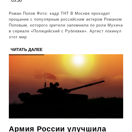
09:30
«Пол
с
Роман Попов Фото: кадр ТНТ В Москве проходит
Рубл
прощание с популярным российским актером Романом
Поповым, которого зрители запомнили по роли Мухича
раст
в сериале «Полицейский с Рублевки». Артист покинул
на
этот мир
похо
ЧИТАТЬ
ЧИТАТЬ ДАЛЕЕ
ДАЛЕЕ
Армия России улучшила