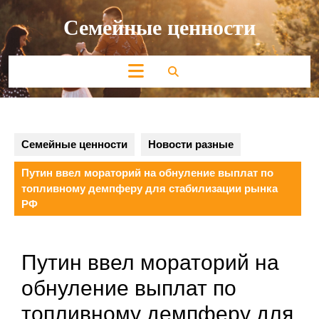
Перейти
Семейные ценности
к
содержимому
Кнопка
Открыть
Семейные ценности
Новости разные
Путин ввел мораторий на обнуление выплат по
топливному демпферу для стабилизации рынка
РФ
Путин ввел мораторий на
обнуление выплат по
топливному демпферу для