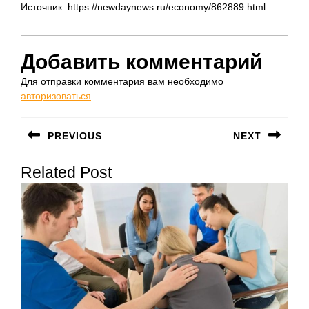
Источник: https://newdaynews.ru/economy/862889.html
Добавить комментарий
Для отправки комментария вам необходимо
авторизоваться
.
Навигация
PREVIOUS
NEXT
по
Предыдущая
Следующая
записям
Related Post
запись:
запись: