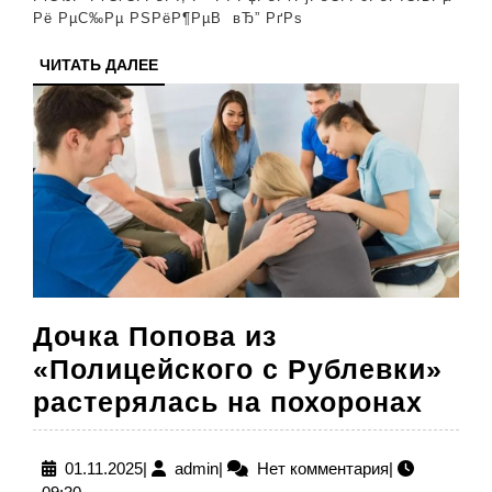
РїРѕСЂ
Рё РµС‰Рµ РЅРёР¶РµВ вЂ” РґРѕ
РЅРѕР
ЧИТАТЬ
ЧИТАТЬ ДАЛЕЕ
РђСЂРј
ДАЛЕЕ
Дочка Попова из
«Полицейского с Рублевки»
Дочк
растерялась на похоронах
Поп
из
01.11.2025
admin
01.11.2025
|
admin
|
Нет комментария
|