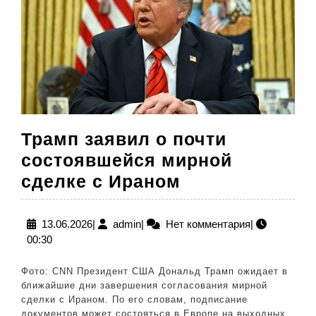
Трамп заявил о почти
состоявшейся мирной
Трамп
сделке с Ираном
заявил
о
13.06.2026
admin
13.06.2026
|
admin
|
Нет комментария
|
00:30
почти
состоявшейся
Фото: CNN Президент США Дональд Трамп ожидает в
мирной
ближайшие дни завершения согласования мирной
сделки с Ираном. По его словам, подписание
сделке
документов может состояться в Европе на выходных.