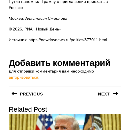
Путин напомнил Трампу о приглашении приехать в
Россию.
Москва, Анастасия Смирнова
© 2026, РИА «Новый День»
Источник: https://newdaynews.ru/politics/877011.html
Добавить комментарий
Для отправки комментария вам необходимо
авторизоваться
.
Навигация
PREVIOUS
NEXT
по
Предыдущая
Следующая
записям
Related Post
запись:
запись: