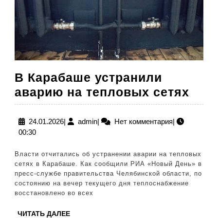
В Карабаше устранили
В
аварию на тепловых сетях
Кар
уст
24.01.2026
admin
24.01.2026
|
admin
|
Нет комментария
|
00:30
ава
на
Власти отчитались об устранении аварии на тепловых
теп
сетях в Карабаше. Как сообщили РИА «Новый День» в
пресс-службе правительства Челябинской области, по
сетя
состоянию на вечер текущего дня теплоснабжение
восстановлено во всех
ЧИТАТЬ
ЧИТАТЬ ДАЛЕЕ