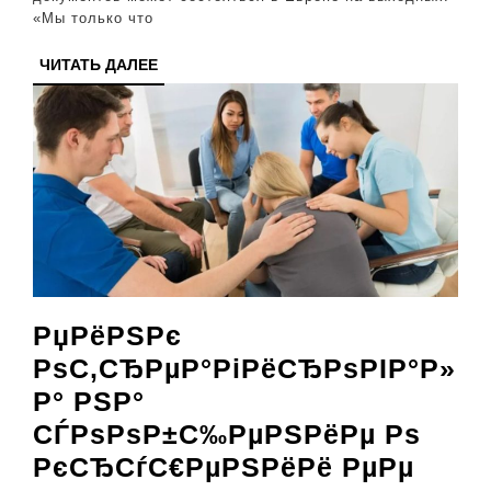
с
«Мы только что
Ираном
ЧИТАТЬ
ЧИТАТЬ ДАЛЕЕ
ДАЛЕЕ
РџРёРЅРє
РѕС‚СЂРµР°РіРёСЂРѕРІР°Р»
Р° РЅР°
СЃРѕРѕР±С‰РµРЅРёРµ Рѕ
РєСЂСѓС€РµРЅРёРё РµРµ