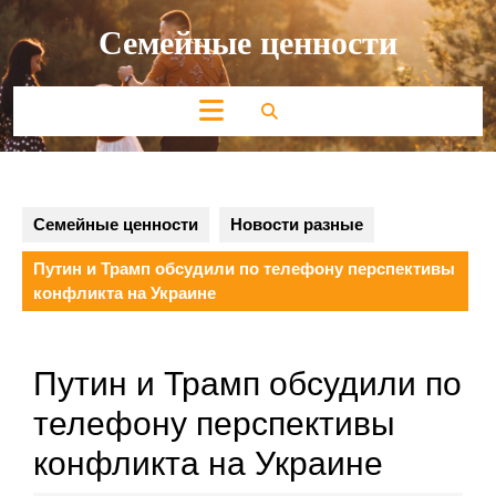
Перейти
Семейные ценности
к
содержимому
Кнопка
Открыть
Семейные ценности
Новости разные
Путин и Трамп обсудили по телефону перспективы
конфликта на Украине
Путин и Трамп обсудили по
телефону перспективы
конфликта на Украине