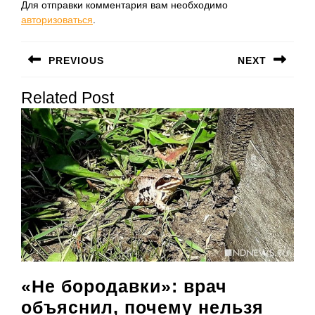
Для отправки комментария вам необходимо
авторизоваться
.
Навигация
PREVIOUS
NEXT
по
Предыдущая
Следующая
записям
Related Post
запись:
запись:
«Не бородавки»: врач
объяснил, почему нельзя