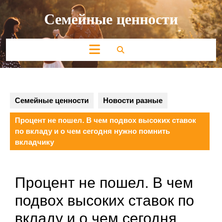
Перейти
Семейные ценности
к
содержимому
Кнопка
Открыть
Семейные ценности
Новости разные
Процент не пошел. В чем подвох высоких ставок
по вкладу и о чем сегодня нужно помнить
вкладчику
Процент не пошел. В чем
подвох высоких ставок по
вкладу и о чем сегодня