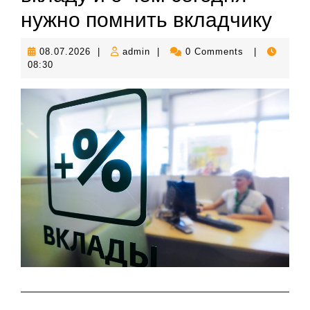
нужно помнить вкладчику
08.07.2026
admin
08.07.2026
|
admin
|
0 Comments
|
08:30