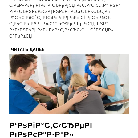
С‡РµРј
С‚РµР»РѕРј РІРѕ РІСЂРµРјСЏ РѕС‚РґС‹С…Р° РЅР°
РіРѕСЂРЅРѕР»С‹Р¶РЅРѕРј РєСѓСЂРѕСЂС‚Рµ.
Сѓ
РђСЂС‚РёСЃС‚ РІС‹Р»РѕР¶РёР» СЃРµСЂРёСЋ
РљРёСЂРєР
С„РѕС‚Рѕ РёР· РљСѓСЂС€РµРІРµР»СЏ, РЅР°
РѕРґРЅРѕРј РёР· РєРѕС‚РѕСЂС‹С… СЃРЅСЏР»
вЂ”
СЃРµР±СЏ
РђР»Р»Р°
ЧИТАТЬ
ЧИТАТЬ ДАЛЕЕ
РІ
ДАЛЕЕ
РІРѕСЃС‚Рѕ
Р‘РѕРіР°С‚С‹СЂРµРІ
РїРѕРєР°Р·Р°Р»