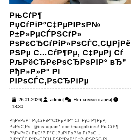
РњСѓР¶
РџСѓРіР°С‡РµРІРѕР№
Р±Р»РµСЃРЅСѓР»
РѕРєСЂСѓРіР»РѕСЃС‚СЏРјРё
РЅРµ С…СѓР¶Рµ, С‡РµРј Сѓ
РљРёСЂРєРѕСЂРѕРІР° вЂ”
РђР»Р»Р° РІ
РњСѓР¶
РІРѕСЃС‚РѕСЂРіРµ
РџСѓРіР°С‡
Р±Р»РµСЃР
26.01.2026
admin
26.01.2026
|
admin
|
Нет комментария
|
18:30
РѕРєСЂСѓРі
РЅРµ
РђР»Р»Р° РџСѓРіР°С‡РµРІР° СЃ РјСѓР¶РµРј
С…
Р¤РѕС‚Рѕ: @instagram*.com/maxgalkinru/ РњСѓР¶
РђР»Р»С‹ РџСѓРіР°С‡РµРІРѕР№ РїРѕС…
СѓР¶Рµ,
РІР°СЃС‚Р°Р»СЃСЏ РЅР°РєР°С‡РµРЅРЅС‹Рј