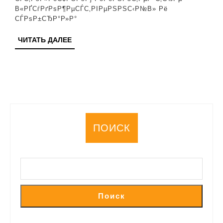
В«РҐСѓРґРѕР¶РµСЃС‚РІРµРЅРЅС‹Р№В» Рё
СЃРѕР±СЂР°Р»Р°
ЧИТАТЬ
ЧИТАТЬ ДАЛЕЕ
ДАЛЕЕ
ПОИСК
Поиск