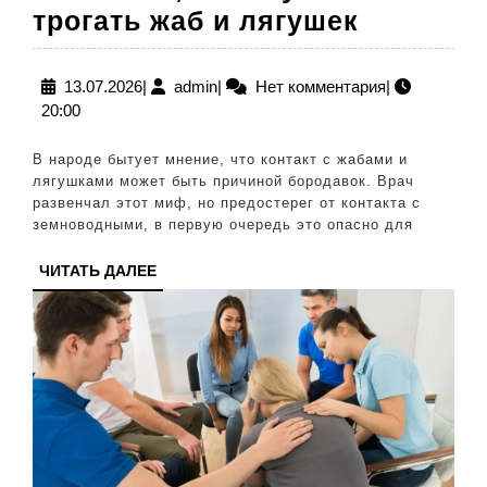
«Не
трогать жаб и лягушек
бородав
врач
13.07.2026
admin
13.07.2026
|
admin
|
Нет комментария
|
20:00
объясни
почему
В народе бытует мнение, что контакт с жабами и
нельзя
лягушками может быть причиной бородавок. Врач
развенчал этот миф, но предостерег от контакта с
трогать
земноводными, в первую очередь это опасно для
жаб
ЧИТАТЬ
ЧИТАТЬ ДАЛЕЕ
и
ДАЛЕЕ
лягушек