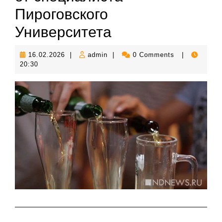
Пироговского
Университета
16.02.2026
admin
16.02.2026
|
admin
|
0 Comments
|
20:30