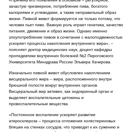
«Причина его появления в основном – регулярное,
зачастую чрезмерное, потребление пива, богатого
калориями и углеводами, а также неправильный образ
жизни. Пивной живот формируется не только потому, что
человек пьет пиво. Важную роль играет генетика, качество
питания, движение и образ жизни. Однако именно
злоупотребление пивом в сочетании с малоподвижностью
ускоряет процессы накопления внутреннего жира», –
поясняет доктор медицинских наук, доцент кафедры
пропедевтики внутренних болезней №2 Пироговского
Университета Минздрава России Эльвира Хачирова.
Изначально пивной живот обусловлен накоплением
висцерального жира – жира, расположенного внутри
брюшной полости вокруг внутренних органов.
Висцеральный жир активен, как эндокринный орган и
выделяет воспалительные цитокины и
провоспалительные вещества.
«Постоянное воспаление ускоряет развитие
атеросклероза – процесса отложения холестериновых
бляшек на стенках сосудов, что приводит к их сужению и