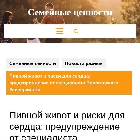
Перейти
Семейные ценности
к
содержимому
Кнопка
Открыть
Семейные ценности
Новости разные
Пивной живот и риски для сердца:
предупреждение от специалиста Пироговского
Университета
Пивной живот и риски для
сердца: предупреждение
от специалиста