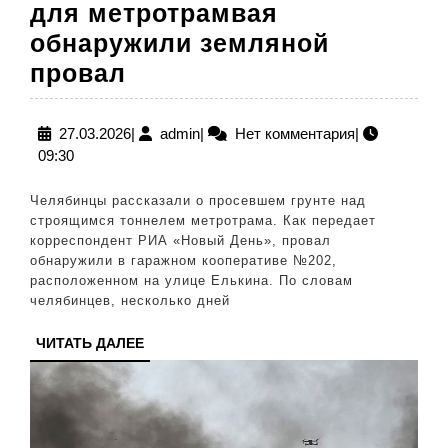
для метротрамвая
обнаружили земляной
В
провал
Челябинске
над
27.03.2026
admin
27.03.2026
|
admin
|
Нет комментария
|
09:30
стройплощадкой
тоннеля
Челябинцы рассказали о просевшем грунте над
для
строящимся тоннелем метротрама. Как передает
корреспондент РИА «Новый День», провал
метротрамвая
обнаружили в гаражном кооперативе №202,
обнаружили
расположенном на улице Елькина. По словам
челябинцев, несколько дней
земляной
провал
ЧИТАТЬ
ЧИТАТЬ ДАЛЕЕ
ДАЛЕЕ