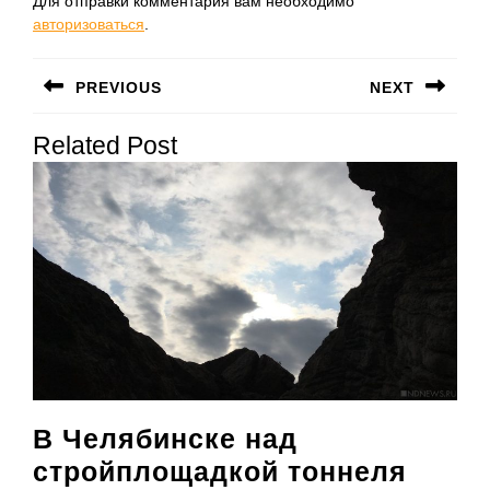
Для отправки комментария вам необходимо
авторизоваться
.
Навигация
PREVIOUS
NEXT
по
Предыдущая
Следующая
записям
Related Post
запись:
запись:
В Челябинске над
стройплощадкой тоннеля