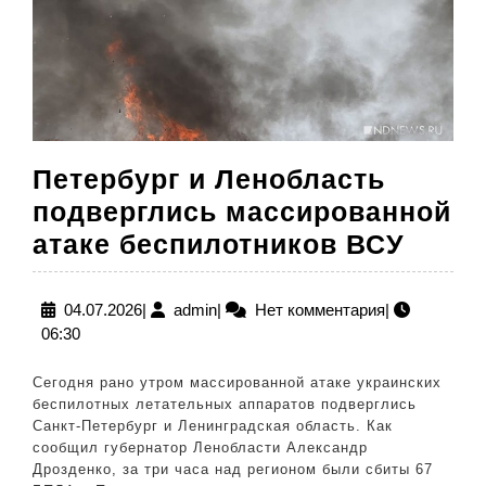
Петербург и Ленобласть
подверглись массированной
Петер
атаке беспилотников ВСУ
и
Лено
04.07.2026
admin
04.07.2026
|
admin
|
Нет комментария
|
06:30
подв
масс
Сегодня рано утром массированной атаке украинских
атаке
беспилотных летательных аппаратов подверглись
Санкт-Петербург и Ленинградская область. Как
бесп
сообщил губернатор Ленобласти Александр
ВСУ
Дрозденко, за три часа над регионом были сбиты 67