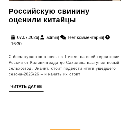
Российскую свинину
Российскую
оценили китайцы
свинину
оценили
07.07.2026
admin
07.07.2026
|
admin
|
Нет комментария
|
16:30
китайцы
С боем курантов в ночь на 1 июля на всей территории
России от Калининграда до Сахалина наступил новый
сельхозгод. Значит, стоит подвести итоги ушедшего
сезона‑2025/26 – и начать их стоит
ЧИТАТЬ
ЧИТАТЬ ДАЛЕЕ
ДАЛЕЕ