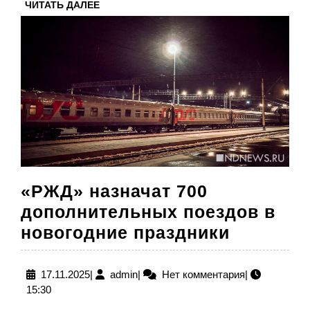
ЧИТАТЬ
ЧИТАТЬ ДАЛЕЕ
ДАЛЕЕ
«РЖД» назначат 700
дополнительных поездов в
«РЖД»
новогодние праздники
назнача
700
17.11.2025
admin
17.11.2025
|
admin
|
Нет комментария
|
15:30
дополни