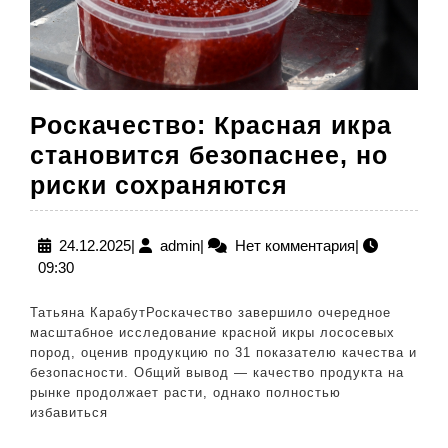
Роскачество: Красная икра
становится безопаснее, но
Роскачеств
риски сохраняются
Красная
икра
24.12.2025
admin
24.12.2025
|
admin
|
Нет комментария
|
09:30
становится
безопаснее,
Татьяна КарабутРоскачество завершило очередное
но
масштабное исследование красной икры лососевых
пород, оценив продукцию по 31 показателю качества и
риски
безопасности. Общий вывод — качество продукта на
сохраняютс
рынке продолжает расти, однако полностью
избавиться