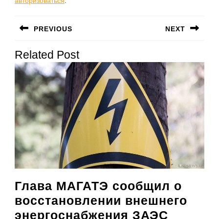
авторизоваться
.
Навигация
PREVIOUS
NEXT
по
Предыдущая
Следующая
записям
Related Post
запись:
запись:
Глава МАГАТЭ сообщил о
восстановлении внешнего
Глава
энергоснабжения ЗАЭС