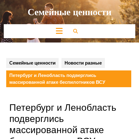
Перейти
Семейные ценности
к
содержимому
Кнопка
Открыть
Семейные ценности
Новости разные
Петербург и Ленобласть подверглись
массированной атаке беспилотников ВСУ
Петербург и Ленобласть
подверглись
массированной атаке