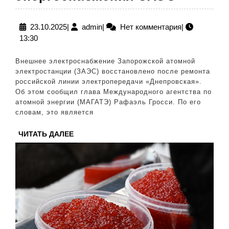
МАГАТ
сообщи
23.10.2025
admin
23.10.2025
|
admin
|
Нет комментария
|
13:30
о
восста
Внешнее электроснабжение Запорожской атомной
внешне
электростанции (ЗАЭС) восстановлено после ремонта
российской линии электропередачи «Днепровская».
энерго
Об этом сообщил глава Международного агентства по
ЗАЭС
атомной энергии (МАГАТЭ) Рафаэль Гросси. По его
словам, это является
ЧИТАТЬ
ЧИТАТЬ ДАЛЕЕ
ДАЛЕЕ