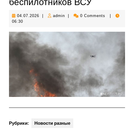
беспилотников ВСУ
04.07.2026
admin
04.07.2026
|
admin
|
0 Comments
|
06:30
Рубрики:
Новости разные