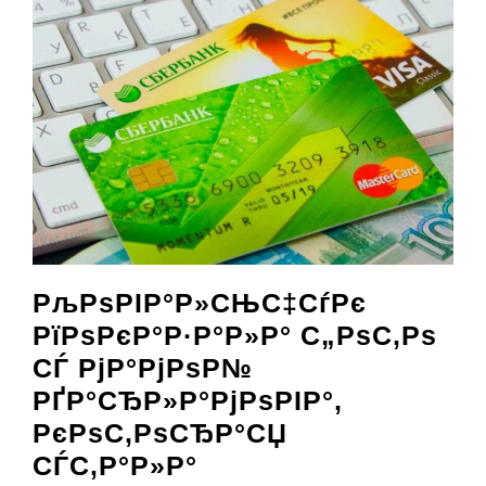
РљРѕРІР°Р»СЊС‡СѓРє
РїРѕРєР°Р·Р°Р»Р° С„РѕС‚Рѕ
СЃ РјР°РјРѕР№
РҐР°СЂР»Р°РјРѕРІР°,
РєРѕС‚РѕСЂР°СЏ
СЃС‚Р°Р»Р°