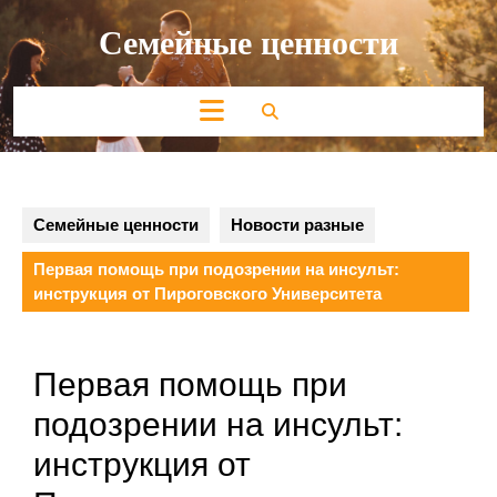
Перейти
Семейные ценности
к
содержимому
Кнопка
Открыть
Семейные ценности
Новости разные
Первая помощь при подозрении на инсульт:
инструкция от Пироговского Университета
Первая помощь при
подозрении на инсульт:
инструкция от