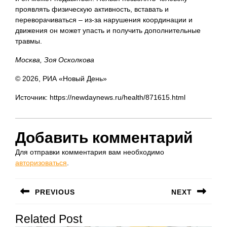
проявлять физическую активность, вставать и
переворачиваться – из-за нарушения координации и
движения он может упасть и получить дополнительные
травмы.
Москва, Зоя Осколкова
© 2026, РИА «Новый День»
Источник: https://newdaynews.ru/health/871615.html
Добавить комментарий
Для отправки комментария вам необходимо
авторизоваться
.
Навигация
PREVIOUS
NEXT
по
Предыдущая
Следующая
записям
Related Post
запись:
запись: