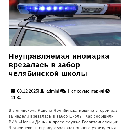
Неуправляемая иномарка
врезалась в забор
Неуправля
челябинской школы
иномарка
врезалась
08.12.2025
admin
08.12.2025
|
admin
|
Нет комментария
|
11:30
в
забор
В Ленинском. Районе Челябинска машина второй раз
челябинск
за недели врезалась в забор школы. Как сообщили
РИА «Новый День» в пресс-службе Госавтоинспекции
школы
Челябинска, в ограду образовательного учреждения