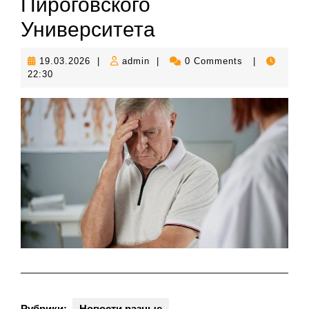
Пироговского
Университета
19.03.2026
admin
19.03.2026
|
admin
|
0 Comments
|
22:30
Рубрики:
Новости разные