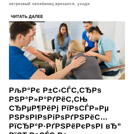
нетрезвый челябинец врезался, уходя
ЧИТАТЬ
ЧИТАТЬ ДАЛЕЕ
ДАЛЕЕ
РљР°Рє Р±С‹СЃС‚СЂРѕ
РЅР°Р»Р°РґРёС‚СЊ
СЂРµР¶РёРј РїРѕСЃР»Рµ
РЅРѕРІРѕРіРѕРґРЅРёС…
РїСЂР°Р·РґРЅРёРєРѕРІ вЂ”