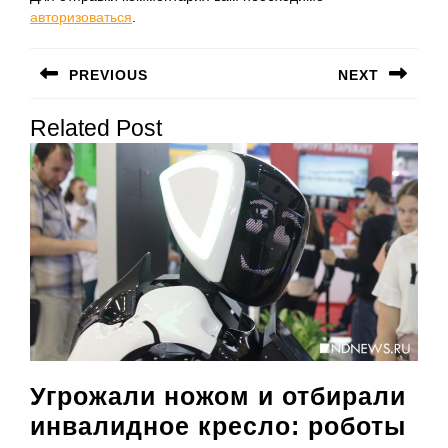
авторизоваться
.
Навигация
PREVIOUS
NEXT
по
Предыдущая
Следующая
записям
Related Post
запись:
запись:
Угрожали ножом и отбирали
инвалидное кресло: роботы