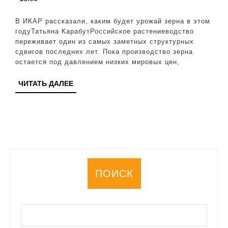
год
соб
В ИКАР рассказали, каким будет урожай зерна в этом
«до
годуТатьяна КарабутРоссийское растениеводство
переживает один из самых заметных структурных
уро
сдвигов последних лет. Пока производство зерна
зер
остается под давлением низких мировых цен,
ЧИТАТЬ
ЧИТАТЬ ДАЛЕЕ
ДАЛЕЕ
ПОИСК