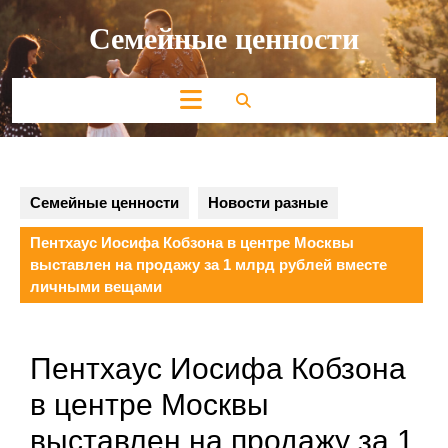
Перейти
Семейные ценности
к
содержимому
Кнопка
Открыть
Семейные ценности
Новости разные
Пентхаус Иосифа Кобзона в центре Москвы
выставлен на продажу за 1 млрд рублей вместе
личными вещами
Пентхаус Иосифа Кобзона
в центре Москвы
выставлен на продажу за 1