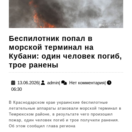
чел
Беспилотник попал в
морской терминал на
Кубани: один человек погиб,
Беспилотник
трое ранены
попал
в
13.06.2026
admin
13.06.2026
|
admin
|
Нет комментария
|
06:30
морской
терминал
В Краснодарском крае украинские беспилотные
на
летательные аппараты атаковали морской терминал в
Темрюкском районе, в результате чего произошел
Кубани:
пожар, один человек погиб и трое получили ранения.
один
Об этом сообщил глава региона