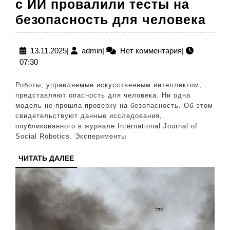
с ИИ провалили тесты на
Угр
безопасность для человека
но
и
13.11.2025
admin
13.11.2025
|
admin
|
Нет комментария
|
07:30
отб
инв
Роботы, управляемые искусственным интеллектом,
кре
представляют опасность для человека. Ни одна
модель не прошла проверку на безопасность. Об этом
ро
свидетельствуют данные исследования,
с
опубликованного в журнале International Journal of
Social Robotics. Эксперименты
ИИ
пр
ЧИТАТЬ
ЧИТАТЬ ДАЛЕЕ
ДАЛЕЕ
тес
на
без
дл