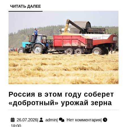
человек
ЧИТАТЬ
ЧИТАТЬ ДАЛЕЕ
погиб,
ДАЛЕЕ
трое
ранены
Россия в этом году соберет
Рос
«добротный» урожай зерна
в
это
26.07.2026
admin
26.07.2026
|
admin
|
Нет комментария
|
18:00