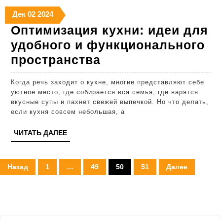
в
02.12.2024
02.12.2024
02.12.2024
покупк
Дек
02
2024
Оптимизация кухни: идеи для
удобного и функционального
Оптимизация
пространства
кухни:
Когда речь заходит о кухне, многие представляют себе
идеи
уютное место, где собирается вся семья, где варятся
для
вкусные супы и пахнет свежей выпечкой. Но что делать,
если кухня совсем небольшая, а
удобного
и
ЧИТАТЬ
ЧИТАТЬ ДАЛЕЕ
ДАЛЕЕ
функционального
пространства
Пагинация
Назад
1
…
49
50
51
Далее
записей