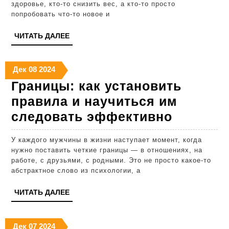
здоровье, кто-то снизить вес, а кто-то просто
для
попробовать что-то новое и
растительной
ЧИТАТЬ
ЧИТАТЬ ДАЛЕЕ
кухни
ДАЛЕЕ
каждый
08.12.2024
08.12.2024
08.12.2024
день
Дек
08
2024
Границы: как установить
правила и научиться им
Границы
следовать эффективно
как
У каждого мужчины в жизни наступает момент, когда
установ
нужно поставить четкие границы — в отношениях, на
правила
работе, с друзьями, с родными. Это не просто какое-то
абстрактное слово из психологии, а
и
научить
ЧИТАТЬ
ЧИТАТЬ ДАЛЕЕ
ДАЛЕЕ
им
следова
07.12.2024
07.12.2024
07.12.2024
Дек
07
2024