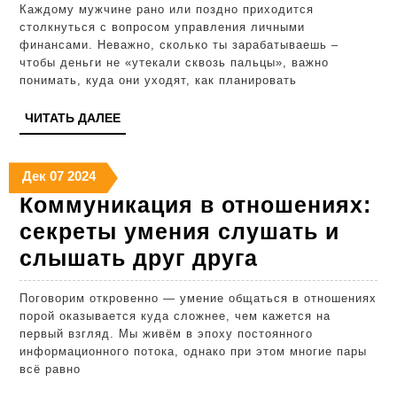
Каждому мужчине рано или поздно приходится
как
столкнуться с вопросом управления личными
вести
финансами. Неважно, сколько ты зарабатываешь –
чтобы деньги не «утекали сквозь пальцы», важно
учет
понимать, куда они уходят, как планировать
доходов
ЧИТАТЬ
ЧИТАТЬ ДАЛЕЕ
и
ДАЛЕЕ
расходов
07.12.2024
07.12.2024
07.12.2024
эффекти
Дек
07
2024
Коммуникация в отношениях:
секреты умения слушать и
Коммуника
слышать друг друга
в
Поговорим откровенно — умение общаться в отношениях
отношениях
порой оказывается куда сложнее, чем кажется на
секреты
первый взгляд. Мы живём в эпоху постоянного
информационного потока, однако при этом многие пары
умения
всё равно
слушать