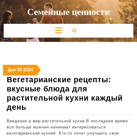
Перейти
Семейные ценности
к
содержимому
Кнопка
Открыть
09.12.2024
09.12.2024
09.12.2024
Дек
09
2024
Вегетарианские рецепты:
вкусные блюда для
растительной кухни каждый
Вегетарианские
день
рецепты:
Введение в мир растительной кухни В последнее время
вкусные
все больше мужчин начинают интересоваться
блюда
вегетарианской кухней. Кто-то хочет улучшить свое