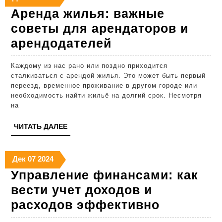
эффект
Аренда жилья: важные
советы для арендаторов и
Аренда
арендодателей
жилья:
Каждому из нас рано или поздно приходится
важные
сталкиваться с арендой жилья. Это может быть первый
советы
переезд, временное проживание в другом городе или
необходимость найти жильё на долгий срок. Несмотря
для
на
арендаторов
ЧИТАТЬ
ЧИТАТЬ ДАЛЕЕ
и
ДАЛЕЕ
арендодателей
07.12.2024
07.12.2024
07.12.2024
Дек
07
2024
Управление финансами: как
вести учет доходов и
Управлен
расходов эффективно
финанса