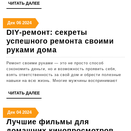
ЧИТАТЬ
ЧИТАТЬ ДАЛЕЕ
и
ДАЛЕЕ
слышать
06.12.2024
06.12.2024
06.12.2024
друг
Дек
06
2024
DIY-ремонт: секреты
друга
успешного ремонта своими
DIY-
руками дома
ремонт:
Ремонт своими руками — это не просто способ
секреты
сэкономить деньги, но и возможность проявить себя,
успешного
взять ответственность за свой дом и обрести полезные
навыки на всю жизнь. Многие мужчины воспринимают
ремонта
своими
ЧИТАТЬ
ЧИТАТЬ ДАЛЕЕ
ДАЛЕЕ
руками
дома
04.12.2024
04.12.2024
04.12.2024
Дек
04
2024
Лучшие фильмы для
домашних кинопросмотров