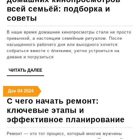
всей семьёй: подборка и
Лучшие
советы
фильмы
В наше время домашние кинопросмотры стали не просто
для
привычкой, а настоящим семейным ритуалом. После
домашних
насыщенного рабочего дня или выходного хочется
собраться вместе с близкими, уютно устроиться на
кинопросмотров
диване и погрузиться
всей
ЧИТАТЬ
ЧИТАТЬ ДАЛЕЕ
семьёй:
ДАЛЕЕ
подборка
04.12.2024
04.12.2024
04.12.2024
и
Дек
04
2024
С чего начать ремонт:
советы
ключевые этапы и
С
эффективное планирование
чег
Ремонт — это тот процесс, который многие мужчины
нач