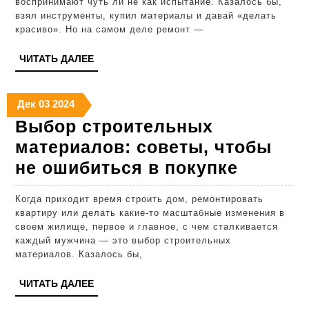
воспринимают чуть ли не как испытание. Казалось бы,
рем
взял инструменты, купил материалы и давай «делать
красиво». Но на самом деле ремонт —
кл
эт
ЧИТАТЬ
ЧИТАТЬ ДАЛЕЕ
ДАЛЕЕ
и
эф
03.12.2024
03.12.2024
03.12.2024
Дек
03
2024
пл
Выбор строительных
материалов: советы, чтобы
Выбор
не ошибиться в покупке
строит
Когда приходит время строить дом, ремонтировать
матери
квартиру или делать какие-то масштабные изменения в
советы
своем жилище, первое и главное, с чем сталкивается
каждый мужчина — это выбор строительных
чтобы
материалов. Казалось бы,
не
ЧИТАТЬ
ЧИТАТЬ ДАЛЕЕ
ошибит
ДАЛЕЕ