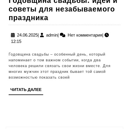
Годовщина свадьбы: идеи и
советы для незабываемого
Годовщина
праздника
свадьбы:
идеи
24.06.2025
admin
24.06.2025
|
admin
|
Нет комментария
|
12:15
и
советы
Годовщина свадьбы – особенный день, который
для
напоминает о том важном событии, когда два
человека решили связать свои жизни вместе. Для
незабываемого
многих мужчин этот праздник бывает той самой
праздника
возможностью показать своей
ЧИТАТЬ
ЧИТАТЬ ДАЛЕЕ
ДАЛЕЕ