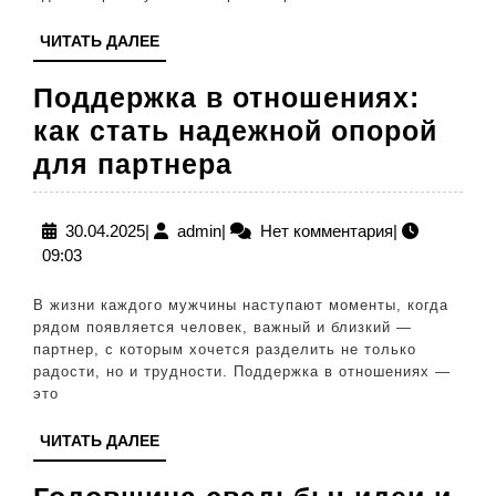
гармон
ЧИТАТЬ
ЧИТАТЬ ДАЛЕЕ
ДАЛЕЕ
Поддержка в отношениях:
как стать надежной опорой
Поддержка
для партнера
в
отношениях:
30.04.2025
admin
30.04.2025
|
admin
|
Нет комментария
|
09:03
как
стать
В жизни каждого мужчины наступают моменты, когда
надежной
рядом появляется человек, важный и близкий —
партнер, с которым хочется разделить не только
опорой
радости, но и трудности. Поддержка в отношениях —
для
это
партнера
ЧИТАТЬ
ЧИТАТЬ ДАЛЕЕ
ДАЛЕЕ