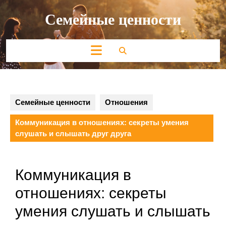
Перейти
Семейные ценности
к
содержимому
Кнопка
Открыть
Семейные ценности
Отношения
Коммуникация в отношениях: секреты умения
слушать и слышать друг друга
Коммуникация в
отношениях: секреты
умения слушать и слышать