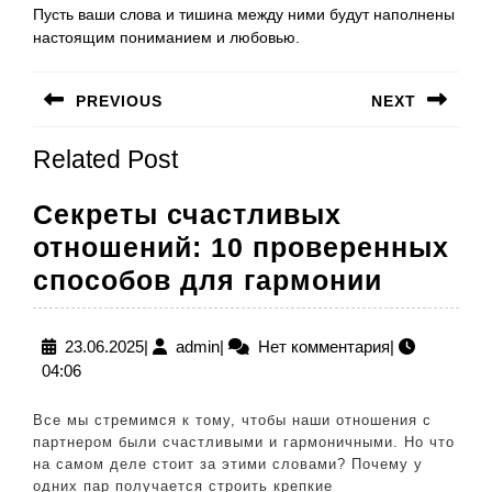
Пусть ваши слова и тишина между ними будут наполнены
настоящим пониманием и любовью.
Навигация
PREVIOUS
NEXT
по
Предыдущая
Следующая
записям
Related Post
запись:
запись:
Секреты счастливых
отношений: 10 проверенных
Секрет
способов для гармонии
счастл
отноше
23.06.2025
admin
23.06.2025
|
admin
|
Нет комментария
|
04:06
10
провер
Все мы стремимся к тому, чтобы наши отношения с
способ
партнером были счастливыми и гармоничными. Но что
на самом деле стоит за этими словами? Почему у
для
одних пар получается строить крепкие