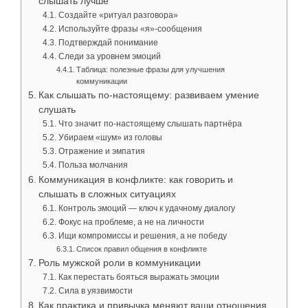
слышать лучше
Создайте «ритуал разговора»
Используйте фразы «я»-сообщения
Подтверждай понимание
Следи за уровнем эмоций
Таблица: полезные фразы для улучшения
коммуникации
Как слышать по-настоящему: развиваем умение
слушать
Что значит по-настоящему слышать партнёра
Убираем «шум» из головы
Отражение и эмпатия
Польза молчания
Коммуникация в конфликте: как говорить и
слышать в сложных ситуациях
Контроль эмоций — ключ к удачному диалогу
Фокус на проблеме, а не на личности
Ищи компромиссы и решения, а не победу
Список правил общения в конфликте
Роль мужской роли в коммуникации
Как перестать бояться выражать эмоции
Сила в уязвимости
Как практика и привычка меняют ваши отношения