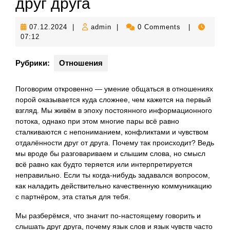
друг друга
07.12.2024
admin
07.12.2024
|
admin
|
0 Comments
|
07:12
Рубрики:
Отношения
Поговорим откровенно — умение общаться в отношениях
порой оказывается куда сложнее, чем кажется на первый
взгляд. Мы живём в эпоху постоянного информационного
потока, однако при этом многие пары всё равно
сталкиваются с непониманием, конфликтами и чувством
отдалённости друг от друга. Почему так происходит? Ведь
мы вроде бы разговариваем и слышим слова, но смысл
всё равно как будто теряется или интерпретируется
неправильно. Если ты когда-нибудь задавался вопросом,
как наладить действительно качественную коммуникацию
с партнёром, эта статья для тебя.
Мы разберёмся, что значит по-настоящему говорить и
слышать друг друга, почему язык слов и язык чувств часто