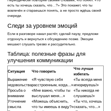
есть ты хочешь сказать, что…?» Это покажет, что ты
вовлечён и стараешься понять, а не просто ждёшь своей
очереди.
Следи за уровнем эмоций
Если в разговоре накал растёт, сделай паузу, предложи
отдохнуть и вернуться к обсуждению позже. Эмоции
мешают слушать трезво и рассудительно.
Таблица: полезные фразы для
улучшения коммуникации
Что лучше
Ситуация
Что говорить
избегать
Выражение
«Я чувствую себя
«Ты всегда меня
недовольства
расстроенным, когда…»
игнорируешь!»
Просьба о
«Мне важно, чтобы ты
«Ты никогда не
внимании
выслушал меня…»
слушаешь!»
Уточнение
«Можешь объяснить,
«Ты что, хочешь
смысла
что ты имеешь в виду?»
сказать, что…»