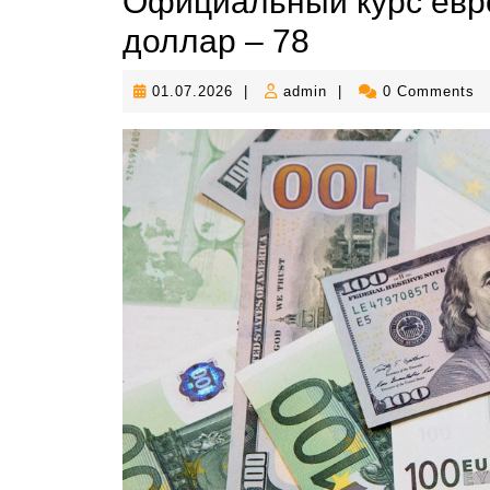
Официальный курс евро
доллар – 78
01.07.2026
admin
01.07.2026
|
admin
|
0 Comments