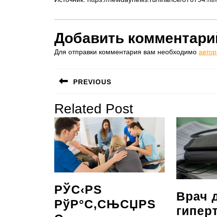
Добавить комментари
Для отправки комментария вам необходимо
автор
Навигация
PREVIOUS
по
Предыдущая
Related Post
записям
запись:
РЎС‹РЅ
Врач 
РўР°С‚СЊСЏРЅ
гипер