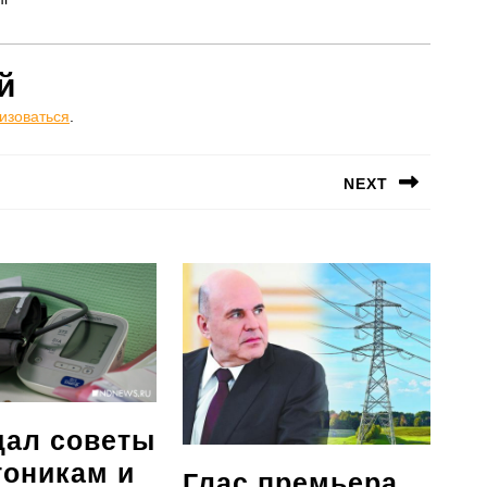
й
изоваться
.
NEXT
Следующая
запись:
дал советы
тоникам и
Глас
Глас премьера