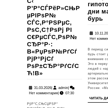
С‹
гипот
Р’Р°СЃРёР»СЊР
дни м
µРІРѕР№
В
бурь
СЃС‚Р°РЅРµС‚
д
РѕС‚С†РѕРј РІ
с
10.11.2
С€РµСЃС‚РѕР№
Нет комме
г
СЂР°Р·:
и
В период с
В«РџРѕР№РґСѓ
г
бурь стоит 
РјР°РјСѓ
внимание с
в
Это в перв
РѕР±СЂР°РґСѓС
д
людей с на
РЎС‹РЅ
Ћ!В»
артериальн
м
этом расск
РўР°С‚СЊСЏРЅС‹
б
Университе
Р’Р°СЃРёР»СЊРµР
31.03.2026
admin
31.03.2026
|
admin
|
России. «М
Нет комментария
|
07:30
СЃС‚Р°РЅРµС‚
ЧИТАТЬ Д
РѕС‚С†РѕРј
РўР°С‚СЊСЏРЅР°