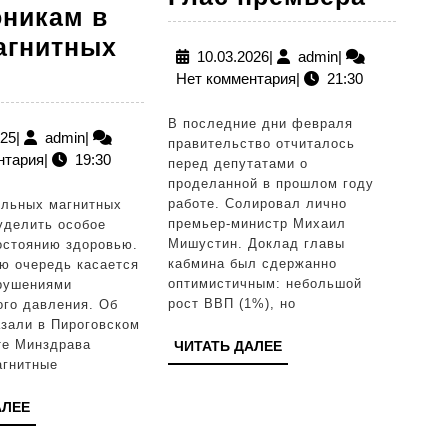
оникам в
премь
агнитных
10.03.2026
admin
10.03.2026
|
admin
|
рач
Нет комментария
|
21:30
ал
В последние дни февраля
оветы
10.11.2025
admin
025
|
admin
|
правительство отчиталось
нтария
|
19:30
ипертоникам
перед депутатами о
проделанной в прошлом году
работе. Солировал лично
ильных магнитных
ипотоникам
премьер-министр Михаил
уделить особое
Мишустин. Доклад главы
остоянию здоровью.
кабмина был сдержанно
ую очередь касается
ни
оптимистичным: небольшой
рушениями
рост ВВП (1%), но
ого давления. Об
агнитных
азали в Пироговском
урь
ЧИТАТЬ
те Минздрава
ЧИТАТЬ ДАЛЕЕ
ІРѕР№
агнитные
ДАЛЕЕ
ЧИТАТЬ
АЛЕЕ
ДАЛЕЕ