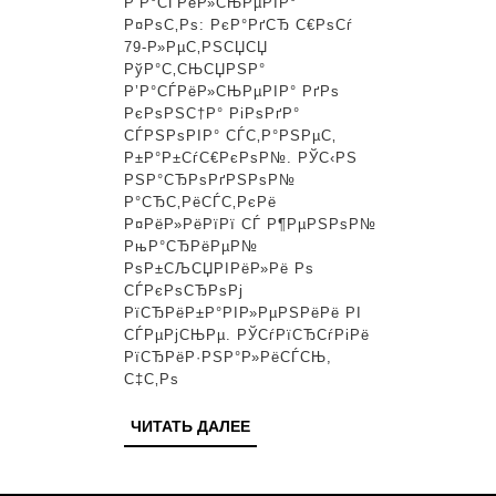
РІ
Р’Р°СЃРёР»СЊРµРІР°
Р¤РѕС‚Рѕ: РєР°РґСЂ С€РѕСѓ
С€РµСЃС‚РѕР№
79-Р»РµС‚РЅСЏСЏ
СЂР°Р·:
РўР°С‚СЊСЏРЅР°
Р’Р°СЃРёР»СЊРµРІР° РґРѕ
В«РџРѕР№РґСѓ
РєРѕРЅС†Р° РіРѕРґР°
РјР°РјСѓ
СЃРЅРѕРІР° СЃС‚Р°РЅРµС‚
Р±Р°Р±СѓС€РєРѕР№. РЎС‹РЅ
РѕР±СЂР°РґСѓСЋ!
РЅР°СЂРѕРґРЅРѕР№
В»
Р°СЂС‚РёСЃС‚РєРё
Р¤РёР»РёРїРї СЃ Р¶РµРЅРѕР№
РњР°СЂРёРµР№
РѕР±СЉСЏРІРёР»Рё Рѕ
СЃРєРѕСЂРѕРј
РїСЂРёР±Р°РІР»РµРЅРёРё РІ
СЃРµРјСЊРµ. РЎСѓРїСЂСѓРіРё
РїСЂРёР·РЅР°Р»РёСЃСЊ,
С‡С‚Рѕ
ЧИТАТЬ
ЧИТАТЬ ДАЛЕЕ
ДАЛЕЕ