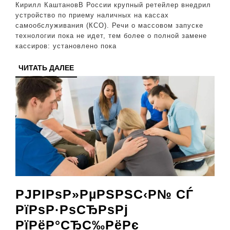
рост
Кирилл КаштановВ России крупный ретейлер внедрил
спроса
устройство по приему наличных на кассах
самообслуживания (КСО). Речи о массовом запуске
на
технологии пока не идет, тем более о полной замене
наличные
кассиров: установлено пока
ЧИТАТЬ
ЧИТАТЬ ДАЛЕЕ
ДАЛЕЕ
РЈРІРѕР»РµРЅРЅС‹Р№ СЃ
РїРѕР·РѕСЂРѕРј
РїРёР°СЂС‰РёРє