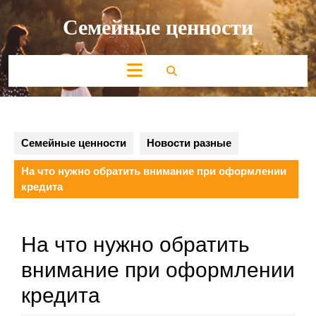
Перейти
Семейные ценности
к
содержимому
Кнопка
Открыть
Семейные ценности
Новости разные
На что нужно обратить внимание при оформлении
кредита
На что нужно обратить
внимание при оформлении
кредита