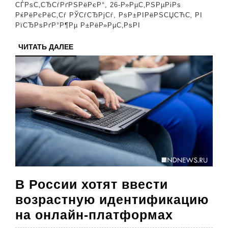
СЃРѕС‚СЂСѓРґРЅРёРєР°, 26-Р»РµС‚РЅРµРіРѕ
РјРѕР»С‡Р°С
РќРёРєРёС‚Сѓ РЎСѓСЂРјСѓ, РѕР±РІРёРЅСЏСЋС‚ РІ
РїСЂРѕРґР°Р¶Рµ Р±РёР»РµС‚РѕРІ
ЧИТАТЬ
ЧИТАТЬ ДАЛЕЕ
ДАЛЕЕ
В России хотят ввести
возрастную идентификацию
В
на онлайн-платформах