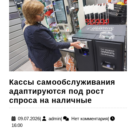
Кассы самообслуживания
адаптируются под рост
Кассы
спроса на наличные
самообслу
адаптирую
09.07.2026
admin
09.07.2026
|
admin
|
Нет комментария
|
16:00
под