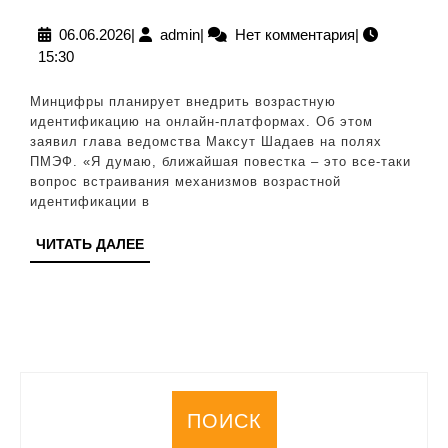
России
хотят
06.06.2026
admin
06.06.2026
|
admin
|
Нет комментария
|
15:30
ввести
возрас
Минцифры планирует внедрить возрастную
иденти
идентификацию на онлайн-платформах. Об этом
заявил глава ведомства Максут Шадаев на полях
на
ПМЭФ. «Я думаю, ближайшая повестка – это все-таки
онлайн-
вопрос встраивания механизмов возрастной
идентификации в
платфо
ЧИТАТЬ
ЧИТАТЬ ДАЛЕЕ
ДАЛЕЕ
ПОИСК