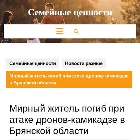
Перейти
Семейные ценности
к
содержимому
Кнопка
Открыть
Семейные ценности
Новости разные
Мирный житель погиб при атаке дронов-камикадзе
в Брянской области
Мирный житель погиб при
атаке дронов-камикадзе в
Брянской области