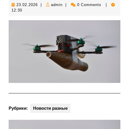
23.02.2026
admin
23.02.2026
|
admin
|
0 Comments
|
12:30
Рубрики:
Новости разные