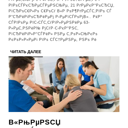
РІРѕСЃРєСЂРµСЃРµРЅСЊРµ, 21 РґРµРєР°Р±СЂСЏ,
Р¶РµРЅР°
РїСЂРѕС€Р»Рѕ С€РѕСѓ В«Р РѕР¶РґРµСЃС‚РІРѕ СЃ
РѕРєР°Р·Р°Р»
Р“СЂРёРіРѕСЂРёРµРј Р›РµРїСЃРѕРјВ».. РќР°
СЃРІРѕРµ РІС‹СЃС‚СѓРїР»РµРЅРёРµ 63-
Р±Р»РёР¶Рµ
Р»РµС‚РЅРёР№ РјСѓР·С‹РєР°РЅС‚
Рє
РїСЂРёРіР»Р°СЃРёР» РЅРµ С‚РѕР»СЊРєРѕ
РєРѕР»Р»РµРі РїРѕ СЃС†РµРЅРµ, РЅРѕ Рё
СЃС†РµРЅРµ,
С‡РµРј
ЧИТАТЬ
ЧИТАТЬ ДАЛЕЕ
ДАЛЕЕ
РЅРµРІРµСЃС‚
В«РњРµРЅСЏ