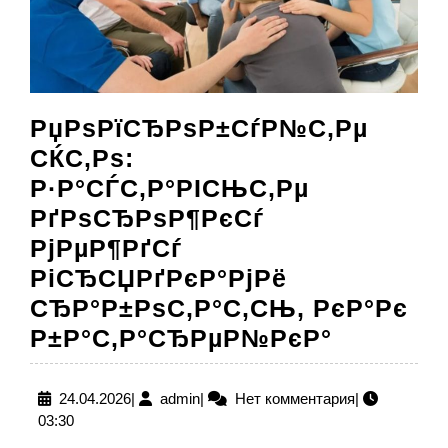
РџРѕРїСЂРѕР±СѓР№С‚Рµ
СЌС‚Рѕ:
Р·Р°СЃС‚Р°РІСЊС‚Рµ
РґРѕСЂРѕР¶РєСѓ
РјРµР¶РґСѓ
РіСЂСЏРґРєР°РјРё
СЂР°Р±РѕС‚Р°С‚СЊ, РєР°Рє
РџРѕРї
Р±Р°С‚Р°СЂРµР№РєР°
СЌС‚Рѕ:
Р·Р°СЃС
24.04.2026
admin
24.04.2026
|
admin
|
Нет комментария
|
03:30
РґРѕСЂР