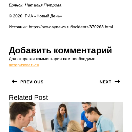
Брянск, Наталья Петрова
© 2026, РИА «Новый День»
Источник: https://newdaynews.ru/incidents/870268.html
Добавить комментарий
Для отправки комментария вам необходимо
авторизоваться
.
Навигация
PREVIOUS
NEXT
по
Предыдущая
Следующая
записям
Related Post
запись:
запись: