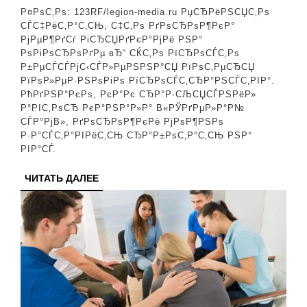
РјРµР¶Р
Р¤РѕС‚Рѕ: 123RF/legion-media.ru РџСЂРёРЅСЏС‚Рѕ
РіСЂСЏР
СЃС‡РёС‚Р°С‚СЊ, С‡С‚Рѕ РґРѕСЂРѕР¶РєР°
РјРµР¶РґСѓ РіСЂСЏРґРєР°РјРё РЅР°
СЂР°Р±Р
РѕРіРѕСЂРѕРґРµ вЂ“ СЌС‚Рѕ РїСЂРѕСЃС‚Рѕ
РєР°Рє
Р±РµСЃСЃРјС‹СЃР»РµРЅРЅР°СЏ РїРѕС‚РµСЂСЏ
РїРѕР»РµР·РЅРѕРіРѕ РїСЂРѕСЃС‚СЂР°РЅСЃС‚РІР°.
Р±Р°С‚
РћРґРЅР°РєРѕ, РєР°Рє СЂР°Р·СЉСЏСЃРЅРёР»
Р°РІС‚РѕСЂ РєР°РЅР°Р»Р° В«РЎРґРµР»Р°Р№
СЃР°РјВ», РґРѕСЂРѕР¶РєРё РјРѕР¶РЅРѕ
Р·Р°СЃС‚Р°РІРёС‚СЊ СЂР°Р±РѕС‚Р°С‚СЊ РЅР°
РІР°СЃ.
ЧИТАТЬ
ЧИТАТЬ ДАЛЕЕ
ДАЛЕЕ