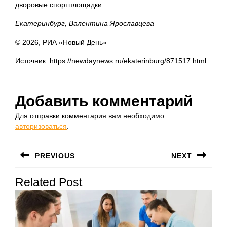
дворовые спортплощадки.
Екатеринбург, Валентина Ярославцева
© 2026, РИА «Новый День»
Источник: https://newdaynews.ru/ekaterinburg/871517.html
Добавить комментарий
Для отправки комментария вам необходимо
авторизоваться
.
Навигация
PREVIOUS
NEXT
по
Предыдущая
Следующая
записям
Related Post
запись:
запись: