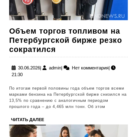
Объем торгов топливом на
Петербургской бирже резко
Объем
сократился
торгов
топливом
30.06.2026
admin
30.06.2026
|
admin
|
Нет комментария
|
21:30
на
Петербургской
По итогам первой половины года объем торгов всеми
бирже
марками бензина на Петербургской бирже снизился на
13,5% по сравнению с аналогичным периодом
резко
прошлого года – до 4,465 млн тонн. Об этом
сократился
ЧИТАТЬ
ЧИТАТЬ ДАЛЕЕ
ДАЛЕЕ