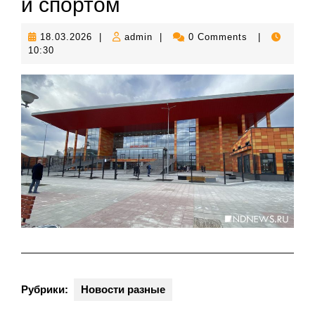
и спортом
18.03.2026
admin
18.03.2026
|
admin
|
0 Comments
|
10:30
Рубрики:
Новости разные