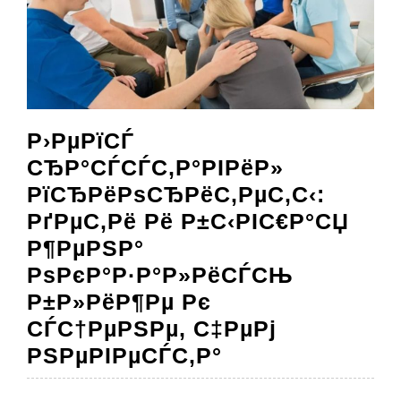
Р›РµРїСЃ
СЂР°СЃСЃС‚Р°РІРёР»
РїСЂРёРѕСЂРёС‚РµС‚С‹:
РґРµС‚Рё Рё Р±С‹РІС€Р°СЏ
Р¶РµРЅР°
РѕРєР°Р·Р°Р»РёСЃСЊ
Р±Р»РёР¶Рµ Рє
СЃС†РµРЅРµ, С‡РµРј
Р›РµРїСЃ
РЅРµРІРµСЃС‚Р°
СЂР°СЃСЃС‚Р°