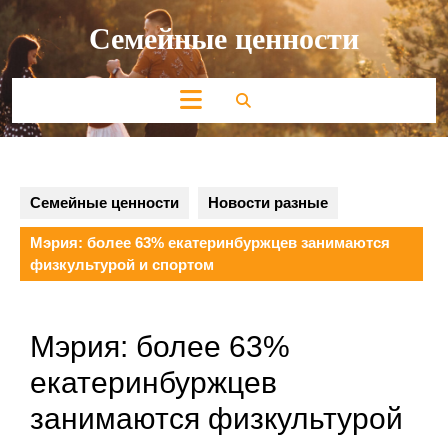
Перейти
Семейные ценности
к
содержимому
Кнопка
Открыть
Семейные ценности
Новости разные
Мэрия: более 63% екатеринбуржцев занимаются
физкультурой и спортом
Мэрия: более 63%
екатеринбуржцев
занимаются физкультурой