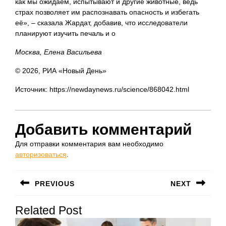
как мы ожидаем, испытывают и другие животные, ведь
страх позволяет им распознавать опасность и избегать
её», – сказала Жардат, добавив, что исследователи
планируют изучить печаль и о
Москва, Елена Васильева
© 2026, РИА «Новый День»
Источник: https://newdaynews.ru/science/868042.html
Добавить комментарий
Для отправки комментария вам необходимо
авторизоваться
.
Навигация
PREVIOUS
NEXT
по
Предыдущая
Следующая
записям
Related Post
запись:
запись: