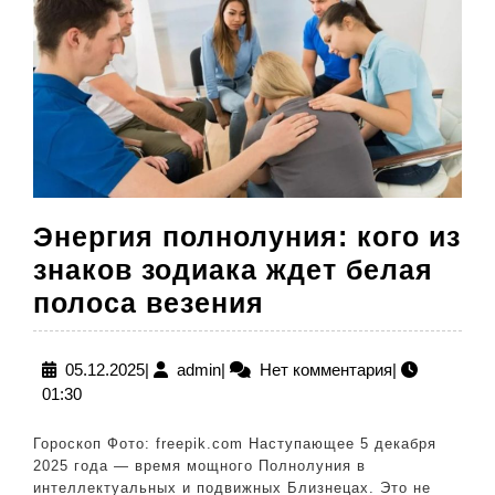
Энергия полнолуния: кого из
знаков зодиака ждет белая
Энергия
полоса везения
полнолуния:
кого
05.12.2025
admin
05.12.2025
|
admin
|
Нет комментария
|
01:30
из
знаков
Гороскоп Фото: freepik.com Наступающее 5 декабря
зодиака
2025 года — время мощного Полнолуния в
интеллектуальных и подвижных Близнецах. Это не