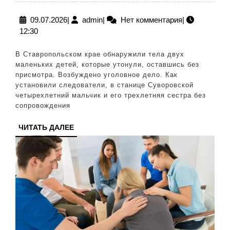
Ставропольском
крае
09.07.2026
admin
09.07.2026
|
admin
|
Нет комментария
|
12:30
утонули
малолетние
В Ставропольском крае обнаружили тела двух
брат
маленьких детей, которые утонули, оставшись без
присмотра. Возбуждено уголовное дело. Как
с
установили следователи, в станице Суворовской
сестрой
четырехлетний мальчик и его трехлетняя сестра без
сопровождения
ЧИТАТЬ
ЧИТАТЬ ДАЛЕЕ
ДАЛЕЕ