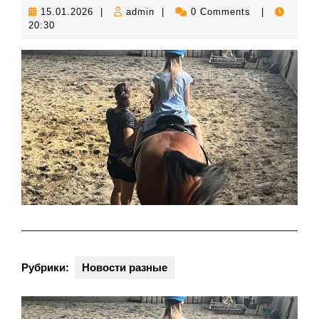
15.01.2026
admin
15.01.2026
|
admin
|
0 Comments
|
20:30
Рубрики:
Новости разные