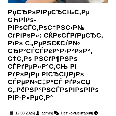
РџСЂРѕРІРµСЂСЊС‚Рµ
СЋРіРѕ-
РІРѕСЃС‚РѕС‡РЅС‹Р№
СѓРіРѕР»: СЌРєСЃРїРµСЂС‚
РїРѕ С„РµРЅС€СѓР№
СЂР°СЃСЃРєР°Р·Р°Р»Р°,
С‡С‚Рѕ РЅСѓР¶РЅРѕ
СЃРґРµР»Р°С‚СЊ РІ
РґРѕРјРµ РїСЂСЏРјРѕ
СЃРµР№С‡Р°СЃ РґР»СЏ
С„РёРЅР°РЅСЃРѕРІРѕРіРѕ
РџСЂРѕРІРµСЂС
РІР·Р»РµС‚Р°
СЋРіРѕ-
РІРѕСЃС‚РѕС‡РЅ
12.03.2026
admin
12.03.2026
|
admin
|
Нет комментария
|