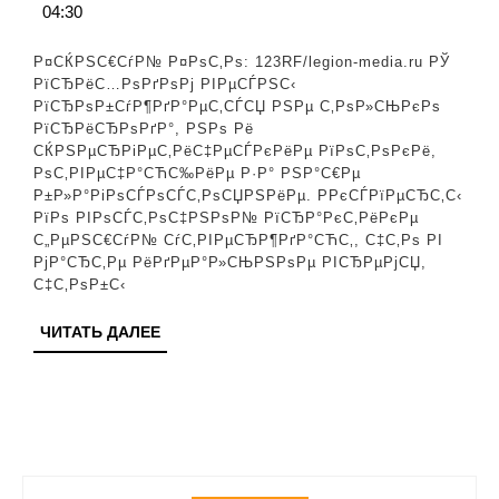
04:30
СѓРіРѕР»:
СЌРєСЃРїРµСЂС‚
Р¤СЌРЅС€СѓР№ Р¤РѕС‚Рѕ: 123RF/legion-media.ru РЎ
РїРѕ
РїСЂРёС…РѕРґРѕРј РІРµСЃРЅС‹
РїСЂРѕР±СѓР¶РґР°РµС‚СЃСЏ РЅРµ С‚РѕР»СЊРєРѕ
С„РµРЅС€СѓР№
РїСЂРёСЂРѕРґР°, РЅРѕ Рё
СЂР°СЃСЃРєР°Р·Р
СЌРЅРµСЂРіРµС‚РёС‡РµСЃРєРёРµ РїРѕС‚РѕРєРё,
РѕС‚РІРµС‡Р°СЋС‰РёРµ Р·Р° РЅР°С€Рµ
С‡С‚Рѕ
Р±Р»Р°РіРѕСЃРѕСЃС‚РѕСЏРЅРёРµ. Р­РєСЃРїРµСЂС‚С‹
РЅСѓР¶РЅРѕ
РїРѕ РІРѕСЃС‚РѕС‡РЅРѕР№ РїСЂР°РєС‚РёРєРµ
С„РµРЅС€СѓР№ СѓС‚РІРµСЂР¶РґР°СЋС‚, С‡С‚Рѕ РІ
СЃРґРµР»Р°С‚СЊ
РјР°СЂС‚Рµ РёРґРµР°Р»СЊРЅРѕРµ РІСЂРµРјСЏ,
РІ
С‡С‚РѕР±С‹
РґРѕРјРµ
ЧИТАТЬ
ЧИТАТЬ ДАЛЕЕ
РїСЂСЏРјРѕ
ДАЛЕЕ
СЃРµР№С‡Р°СЃ
РґР»СЏ
С„РёРЅР°РЅСЃРѕР
РІР·Р»РµС‚Р°