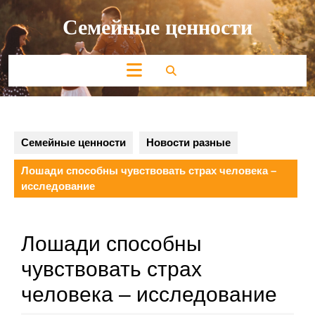
Перейти
Семейные ценности
к
содержимому
Кнопка
Открыть
Семейные ценности
Новости разные
Лошади способны чувствовать страх человека –
исследование
Лошади способны
чувствовать страх
человека – исследование