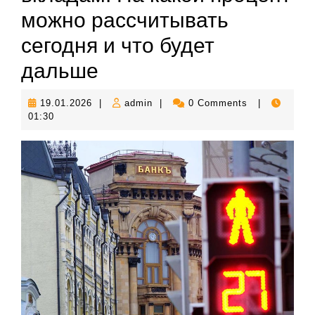
можно рассчитывать
сегодня и что будет
дальше
19.01.2026
admin
19.01.2026
|
admin
|
0 Comments
|
01:30