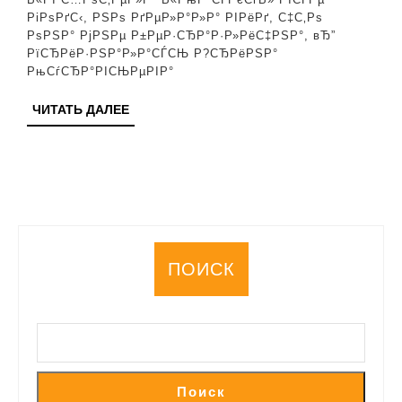
РіРѕРґС‹, РЅРѕ РґРµР»Р°Р»Р° РІРёРґ, С‡С‚Рѕ
РѕРЅР° РјРЅРµ Р±РµР·СЂР°Р·Р»РёС‡РЅР°, вЂ”
РїСЂРёР·РЅР°Р»Р°СЃСЊ Р?СЂРёРЅР°
РњСѓСЂР°РІСЊРµРІР°
ЧИТАТЬ
ЧИТАТЬ ДАЛЕЕ
ДАЛЕЕ
ПОИСК
Поиск