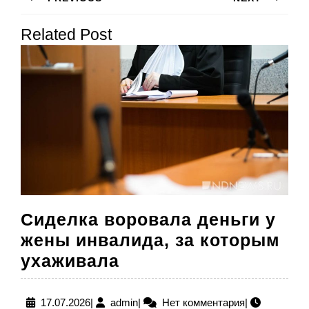
по
Предыдущая
Следующая
записям
Related Post
запись:
запись:
Сиделка воровала деньги у
жены инвалида, за которым
Сиделка
ухаживала
воровала
деньги
17.07.2026
admin
17.07.2026
|
admin
|
Нет комментария
|