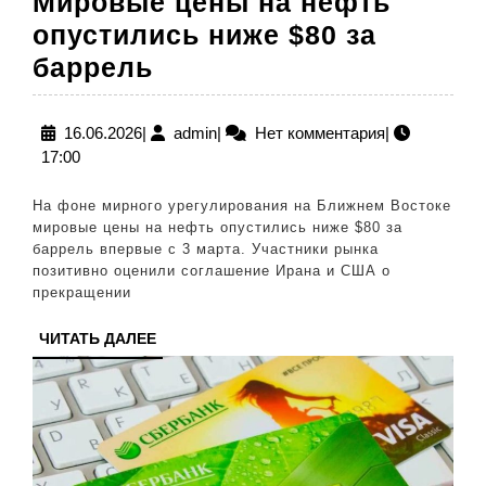
Мировые цены на нефть
опустились ниже $80 за
Мировые
баррель
цены
на
16.06.2026
admin
16.06.2026
|
admin
|
Нет комментария
|
17:00
нефть
опустились
На фоне мирного урегулирования на Ближнем Востоке
ниже
мировые цены на нефть опустились ниже $80 за
баррель впервые с 3 марта. Участники рынка
$80
позитивно оценили соглашение Ирана и США о
за
прекращении
баррель
ЧИТАТЬ
ЧИТАТЬ ДАЛЕЕ
ДАЛЕЕ