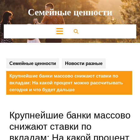
Перейти
Семейные ценности
к
содержимому
Кнопка
Открыть
Семейные ценности
Новости разные
Крупнейшие банки массово снижают ставки по
вкладам: На какой процент можно рассчитывать
сегодня и что будет дальше
Крупнейшие банки массово
снижают ставки по
вкладам: На какой процент