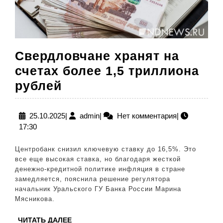
Свердловчане хранят на
счетах более 1,5 триллиона
Свердловчане
рублей
хранят
на
25.10.2025
admin
25.10.2025
|
admin
|
Нет комментария
|
17:30
счетах
более
Центробанк снизил ключевую ставку до 16,5%. Это
1,5
все еще высокая ставка, но благодаря жесткой
денежно-кредитной политике инфляция в стране
триллиона
замедляется, пояснила решение регулятора
рублей
начальник Уральского ГУ Банка России Марина
Мясникова.
ЧИТАТЬ
ЧИТАТЬ ДАЛЕЕ