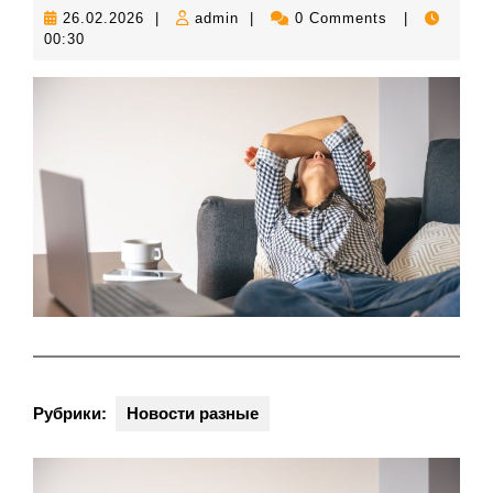
26.02.2026
admin
26.02.2026
|
admin
|
0 Comments
|
00:30
Рубрики:
Новости разные