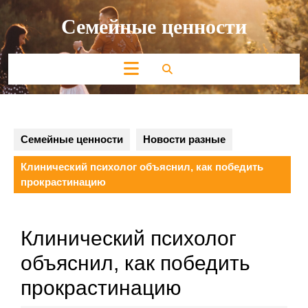
Перейти
Семейные ценности
к
содержимому
Кнопка
Открыть
Семейные ценности
Новости разные
Клинический психолог объяснил, как победить
прокрастинацию
Клинический психолог
объяснил, как победить
прокрастинацию