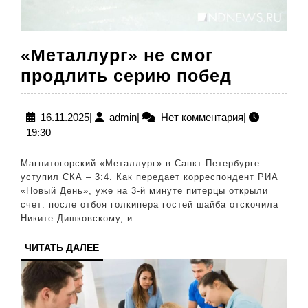
«Металлург» не смог
«Металл
продлить серию побед
не
смог
16.11.2025
admin
16.11.2025
|
admin
|
Нет комментария
|
19:30
продлит
серию
Магнитогорский «Металлург» в Санкт-Петербурге
побед
уступил СКА – 3:4. Как передает корреспондент РИА
«Новый День», уже на 3-й минуте питерцы открыли
счет: после отбоя голкипера гостей шайба отскочила
Никите Дишковскому, и
ЧИТАТЬ
ЧИТАТЬ ДАЛЕЕ
ДАЛЕЕ