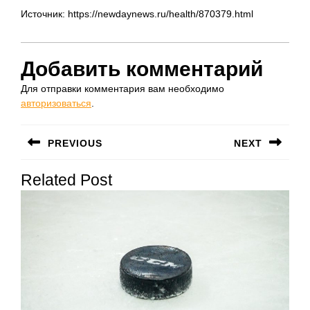
Источник: https://newdaynews.ru/health/870379.html
Добавить комментарий
Для отправки комментария вам необходимо
авторизоваться
.
Навигация
PREVIOUS
NEXT
по
Предыдущая
Следующая
записям
Related Post
запись:
запись: