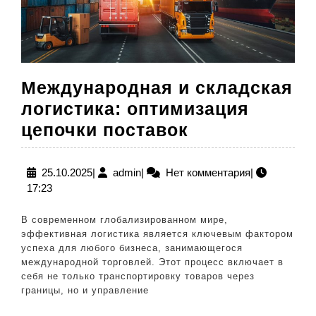
Международная и складская
логистика: оптимизация
Международн
цепочки поставок
и
складская
25.10.2025
admin
25.10.2025
|
admin
|
Нет комментария
|
17:23
логистика:
оптимизация
В современном глобализированном мире,
цепочки
эффективная логистика является ключевым фактором
успеха для любого бизнеса, занимающегося
поставок
международной торговлей. Этот процесс включает в
себя не только транспортировку товаров через
границы, но и управление