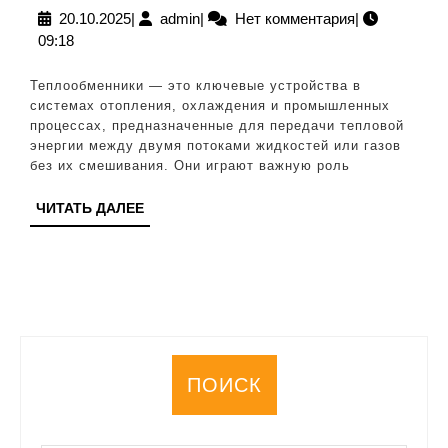
пл
20.10.2025
admin
20.10.2025
|
admin
|
Нет комментария
|
09:18
тр
и
Теплообменники — это ключевые устройства в
сп
системах отопления, охлаждения и промышленных
процессах, предназначенные для передачи тепловой
ус
энергии между двумя потоками жидкостей или газов
дл
без их смешивания. Они играют важную роль
эф
ЧИТАТЬ
ЧИТАТЬ ДАЛЕЕ
те
ДАЛЕЕ
ПОИСК