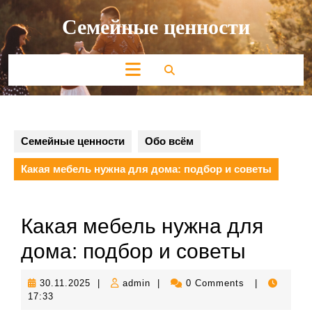
Перейти
Семейные ценности
к
содержимому
Кнопка
Открыть
Семейные ценности
Обо всём
Какая мебель нужна для дома: подбор и советы
Какая мебель нужна для
дома: подбор и советы
30.11.2025
admin
30.11.2025
|
admin
|
0 Comments
|
17:33