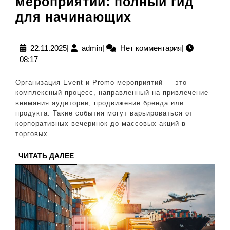
мероприятий: полный гид
Организация
для начинающих
Event
и
22.11.2025
admin
22.11.2025
|
admin
|
Нет комментария
|
08:17
Promo
мероприятий:
Организация Event и Promo мероприятий — это
полный
комплексный процесс, направленный на привлечение
внимания аудитории, продвижение бренда или
гид
продукта. Такие события могут варьироваться от
для
корпоративных вечеринок до массовых акций в
торговых
начинающих
ЧИТАТЬ
ЧИТАТЬ ДАЛЕЕ
ДАЛЕЕ