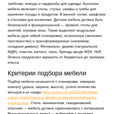
тумбочки, комоды и гардеробы для одежды. Кухонная
мебель включает столы, стулья, шкафы и тумбы для
хранения посуды и продуктов. В ванной: полки, шкафчики
и стеллажи для косметики. Детская мебель должна быть
безопасной и функциональной — кровати, столы для
занятий, игровые зоны. Также выделяют модульную
мебель (для гибкой планировки), встроенную (экономит
пространство) и трансформируемую (например,
складные диваны). Материалы: дерево (натуральное,
МДФ), пластик, металл, ткань. Бренды вроде IKEA, Hoff,
Shatura предлагают варианты от бюджетных до премиум-
класса.
Критерии подбора мебели
Подбор мебели начинается с планировки: измерьте
комнату (длина, ширина, высота), учтите количество
жильцов и их нужды
https://news-24.ru/2025/06/09/kak-
vybrat-mebel-kotoraya-idealno-podstroitsya-pod-vashe-
prostranstvo/
. Стиль: минимализм, скандинавский,
классика — мебель должна гармонировать с интерьером.
Функциональность важна — выбирайте с ящиками,