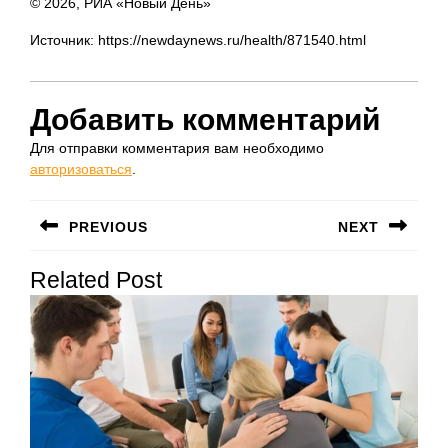
© 2026, РИА «Новый День»
Источник: https://newdaynews.ru/health/871540.html
Добавить комментарий
Для отправки комментария вам необходимо
авторизоваться
.
Навигация
PREVIOUS
NEXT
по
Предыдущая
Следующая
записям
Related Post
запись:
запись: