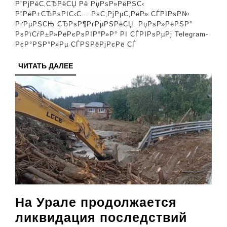
Р¶РµРЅР
Р”РјРёС‚СЂРёСЏ Рё РџРѕР»РёРЅС‹
Р”РёР±СЂРѕРІС‹С… РѕС‚РјРµС‚РёР» СЃРІРѕР№
РЅР°
РґРµРЅСЊ СЂРѕР¶РґРµРЅРёСЏ. РџРѕР»РёРЅР°
РїСЂР°Р·
РѕРїСѓР±Р»РёРєРѕРІР°Р»Р° РІ СЃРІРѕРµРј Telegram-
РєР°РЅР°Р»Рµ СЃРЅРёРјРєРё СЃ
ЧИТАТЬ
ЧИТАТЬ ДАЛЕЕ
ДАЛЕЕ
На Урале продолжается
ликвидация последствий