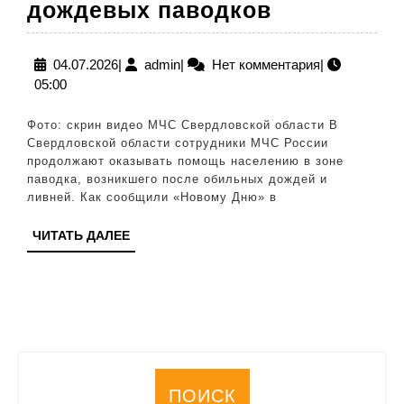
На
дождевых паводков
Урале
продолжае
04.07.2026
admin
04.07.2026
|
admin
|
Нет комментария
|
05:00
ликвидаци
последств
Фото: скрин видео МЧС Свердловской области В
дождевых
Свердловской области сотрудники МЧС России
продолжают оказывать помощь населению в зоне
паводков
паводка, возникшего после обильных дождей и
ливней. Как сообщили «Новому Дню» в
ЧИТАТЬ
ЧИТАТЬ ДАЛЕЕ
ДАЛЕЕ
ПОИСК