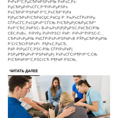
Р•РєР°С‚РµСЂРёРЅРѕР№ Р¤РѕС‚Рѕ:
вЂ”
РџСЂРµРґРѕСЃС‚Р°РІР»РµРЅРѕ
СЌС‚РѕС‚
РѕСЂРіР°РЅРёР·Р°С‚РѕСЂР°РјРё
РјРµСЂРѕРїСЂРёСЏС‚РёСЏ Р’ РњРѕСЃРєРІРµ
СЂРѕРјР°РЅ
СЃРѕСЃС‚РѕСЏР»Р°СЃСЊ РїСЂРµРјСЊРµСЂР°
РёР·РјРµРЅРёР»
РєР°СЂС‚РёРЅС‹ В«РљРѕРјРјРµРЅС‚РёСЂСѓР№
СЌС‚РѕВ», РіРґРµ РѕРґРЅСѓ РёР· РіР»Р°РІРЅС‹С…
Р°РєС‚РµСЂР°
СЂРѕР»РµР№ РёСЃРїРѕР»РЅРёР»В РЎРµСЂРіРµР№
Р‘СѓСЂСѓРЅРѕРІ. РђРєС‚РµСЂ,
РёР·РІРµСЃС‚РЅС‹Р№ СЃРІРѕРёРј
РЅРµР¶РµР»Р°РЅРёРµРј РѕР±СЃСѓР¶РґР°С‚СЊ
РїСЂРёРІР°С‚РЅСѓСЋ Р¶РёР·РЅСЊ,
ЧИТАТЬ
ЧИТАТЬ ДАЛЕЕ
ДАЛЕЕ