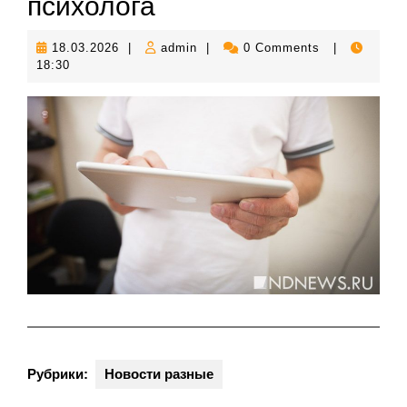
психолога
18.03.2026
admin
18.03.2026
|
admin
|
0 Comments
|
18:30
Рубрики:
Новости разные