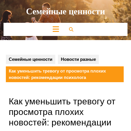
Перейти
Семейные ценности
к
содержимому
Кнопка
Открыть
Семейные ценности
Новости разные
Как уменьшить тревогу от просмотра плохих
новостей: рекомендации психолога
Как уменьшить тревогу от
просмотра плохих
новостей: рекомендации