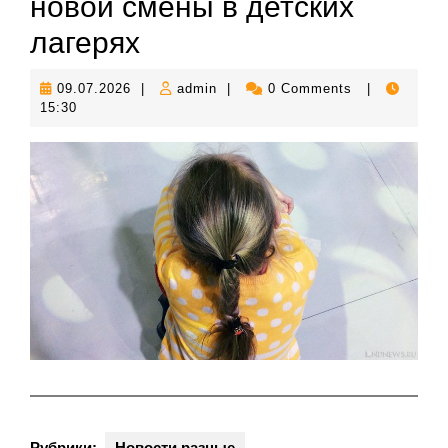
новой смены в детских
лагерях
09.07.2026
admin
09.07.2026
|
admin
|
0 Comments
|
15:30
Рубрики:
Новости разные