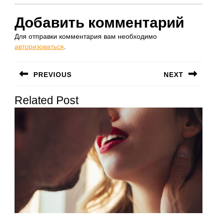
Добавить комментарий
Для отправки комментария вам необходимо
авторизоваться
.
Навигация
PREVIOUS
NEXT
по
Предыдущая
Следующая
записям
Related Post
запись:
запись: