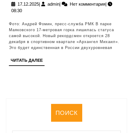
заработает
17.12.2025
admin
17.12.2025
|
admin
|
Нет комментария
|
08:30
горка
с
Фото: Андрей Фомин, пресс-служба РМК В парке
9-
Маяковского 17-метровая горка лишилась статуса
самой высокой. Новый рекордсмен откроется 28
этажный
декабря в спортивном квартале «Архангел Михаил».
дом
Это будет единственная в России двухуровневая
(ФОТО)
ЧИТАТЬ
ЧИТАТЬ ДАЛЕЕ
ДАЛЕЕ
ПОИСК