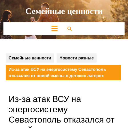
Перейти
Семейные ценности
к
содержимому
Кнопка
Открыть
Семейные ценности
Новости разные
Из-за атак ВСУ на энергосистему Севастополь
отказался от новой смены в детских лагерях
Из-за атак ВСУ на
энергосистему
Севастополь отказался от