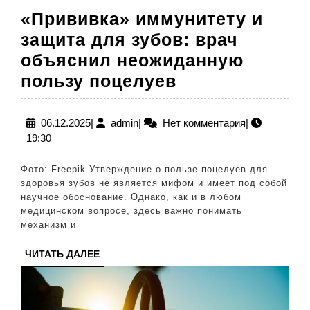
«Прививка» иммунитету и
защита для зубов: врач
объяснил неожиданную
«Прививка»
пользу поцелуев
иммунитету
и
06.12.2025
admin
06.12.2025
|
admin
|
Нет комментария
|
19:30
защита
для
Фото: Freepik Утверждение о пользе поцелуев для
зубов:
здоровья зубов не является мифом и имеет под собой
научное обоснование. Однако, как и в любом
врач
медицинском вопросе, здесь важно понимать
объяснил
механизм и
неожиданную
ЧИТАТЬ
ЧИТАТЬ ДАЛЕЕ
пользу
ДАЛЕЕ
поцелуев