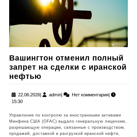
Вашингтон отменил полный
запрет на сделки с иранской
Вашингтон
нефтью
отменил
полный
22.06.2026
admin
22.06.2026
|
admin
|
Нет комментария
|
15:30
запрет
на
Управление по контролю за иностранными активами
сделки
Минфина США (OFAC) выдало генеральную лицензию,
разрешающую операции, связанные с производством,
с
продажей, доставкой и разгрузкой иранской нефти,