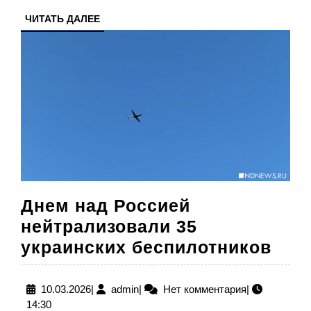
ЧИТАТЬ
ЧИТАТЬ ДАЛЕЕ
ДАЛЕЕ
Днем над Россией
нейтрализовали 35
Дне
украинских беспилотников
над
Рос
10.03.2026
admin
10.03.2026
|
admin
|
Нет комментария
|
14:30
ней