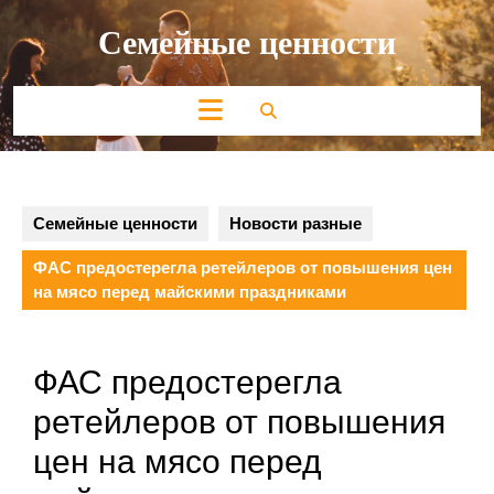
Перейти
Семейные ценности
к
содержимому
Кнопка
Открыть
Семейные ценности
Новости разные
ФАС предостерегла ретейлеров от повышения цен
на мясо перед майскими праздниками
ФАС предостерегла
ретейлеров от повышения
цен на мясо перед