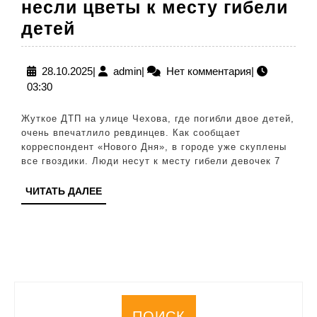
несли цветы к месту гибели
В
детей
Ревде
люди
28.10.2025
admin
28.10.2025
|
admin
|
Нет комментария
|
03:30
всю
ночь
Жуткое ДТП на улице Чехова, где погибли двое детей,
несли
очень впечатлило ревдинцев. Как сообщает
корреспондент «Нового Дня», в городе уже скуплены
цветы
все гвоздики. Люди несут к месту гибели девочек 7
к
ЧИТАТЬ
ЧИТАТЬ ДАЛЕЕ
месту
ДАЛЕЕ
гибели
детей
ПОИСК