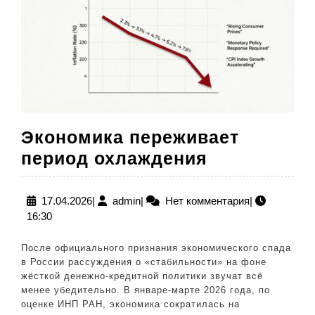
Экономика переживает
Экономика
период охлаждения
переживае
период
17.04.2026
admin
17.04.2026
|
admin
|
Нет комментария
|
16:30
охлаждени
После официального признания экономического спада
в России рассуждения о «стабильности» на фоне
жёсткой денежно-кредитной политики звучат всё
менее убедительно. В январе-марте 2026 года, по
оценке ИНП РАН, экономика сократилась на