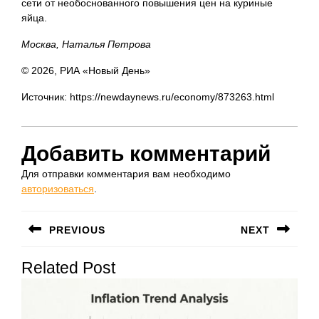
сети от необоснованного повышения цен на куриные
яйца.
Москва, Наталья Петрова
© 2026, РИА «Новый День»
Источник: https://newdaynews.ru/economy/873263.html
Добавить комментарий
Для отправки комментария вам необходимо
авторизоваться
.
Навигация
PREVIOUS
NEXT
по
Предыдущая
Следующая
записям
Related Post
запись:
запись: