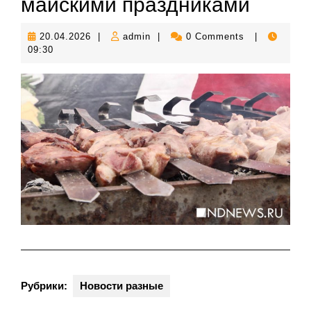
майскими праздниками
20.04.2026
admin
20.04.2026
|
admin
|
0 Comments
|
09:30
Рубрики:
Новости разные