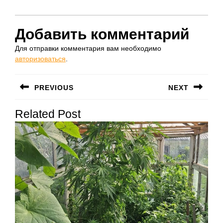
Добавить комментарий
Для отправки комментария вам необходимо
авторизоваться
.
Навигация
PREVIOUS
NEXT
по
Предыдущая
Следующая
записям
Related Post
запись:
запись: