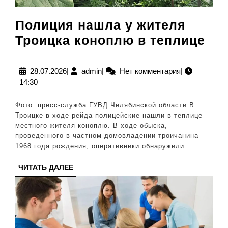
Полиция нашла у жителя
По
Троицка коноплю в теплице
на
у
28.07.2026
admin
28.07.2026
|
admin
|
Нет комментария
|
14:30
жи
Тр
Фото: пресс-служба ГУВД Челябинской области В
ко
Троицке в ходе рейда полицейские нашли в теплице
местного жителя коноплю. В ходе обыска,
в
проведенного в частном домовладении троичанина
те
1968 года рождения, оперативники обнаружили
ЧИТАТЬ
ЧИТАТЬ ДАЛЕЕ
ДАЛЕЕ