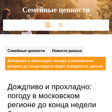
Перейти
Семейные ценности
к
содержимому
Кнопка
Открыть
Семейные ценности
Новости разные
Дождливо и прохладно: погоду в московском
регионе до конца недели будет определять циклон
Дождливо и прохладно:
погоду в московском
регионе до конца недели