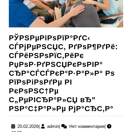
РЎРЅРµРіРѕРїР°РґС‹
СЃРјРµРЅСЏС‚ РґРѕР¶РґРё:
СЃРёРЅРѕРїС‚РёРє
РџРѕР·РґРЅСЏРєРѕРІР°
СЂР°СЃСЃРєР°Р·Р°Р»Р° Рѕ
РїРѕРіРѕРґРµ РІ
РєРѕРЅС†Рµ
С„РµРІСЂР°Р»СЏ вЂ”
РЎРЅ
РЅР°С‡Р°Р»Рµ РјР°СЂС‚Р°
СЃР
РґРѕ
20.02.2026
admin
20.02.2026
|
admin
|
Нет комментария
|