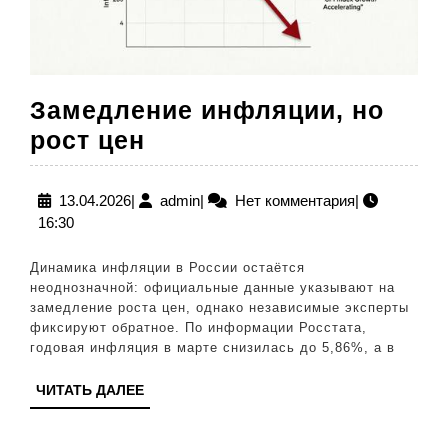
Замедление инфляции, но
Замедление
рост цен
инфляции,
но
13.04.2026
admin
13.04.2026
|
admin
|
Нет комментария
|
16:30
рост
цен
Динамика инфляции в России остаётся
неоднозначной: официальные данные указывают на
замедление роста цен, однако независимые эксперты
фиксируют обратное. По информации Росстата,
годовая инфляция в марте снизилась до 5,86%, а в
ЧИТАТЬ
ЧИТАТЬ ДАЛЕЕ
ДАЛЕЕ