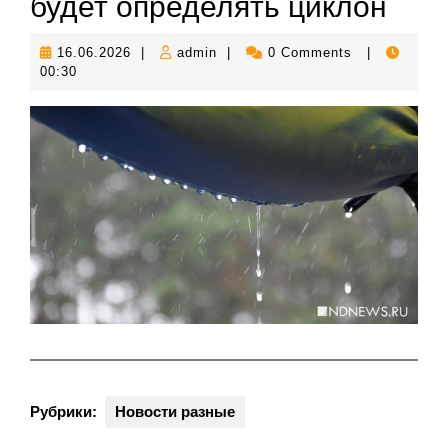
будет определять циклон
16.06.2026
admin
16.06.2026
|
admin
|
0 Comments
|
00:30
Рубрики:
Новости разные