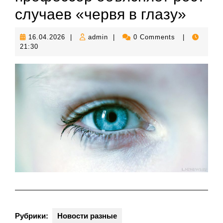
случаев «червя в глазу»
16.04.2026
admin
16.04.2026
|
admin
|
0 Comments
|
21:30
Рубрики:
Новости разные