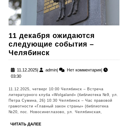
11 декабря ожидаются
следующие события –
11
Челябинск
декабря
ожидаются
11.12.2025
admin
11.12.2025
|
admin
|
Нет комментария
|
03:30
следующие
события
11.12.2025, четверг 10:00 Челябинск – Встреча
–
литературного клуба «Wolgaland» (библиотека №9, ул.
Петра Сумина, 26) 10:30 Челябинск – Час правовой
Челябинск
грамотности «Главный закон страны» (библиотека
№20, пос. Новосинеглазово, ул. Челябинская,
ЧИТАТЬ
ЧИТАТЬ ДАЛЕЕ