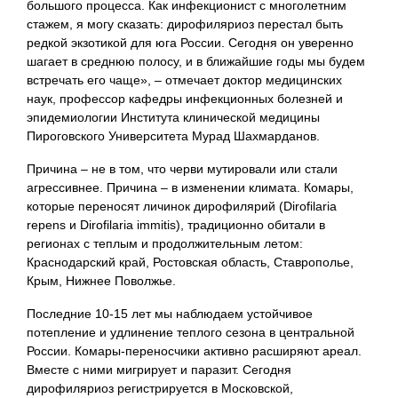
большого процесса. Как инфекционист с многолетним
стажем, я могу сказать: дирофиляриоз перестал быть
редкой экзотикой для юга России. Сегодня он уверенно
шагает в среднюю полосу, и в ближайшие годы мы будем
встречать его чаще», – отмечает доктор медицинских
наук, профессор кафедры инфекционных болезней и
эпидемиологии Института клинической медицины
Пироговского Университета Мурад Шахмарданов.
Причина – не в том, что черви мутировали или стали
агрессивнее. Причина – в изменении климата. Комары,
которые переносят личинок дирофилярий (Dirofilaria
repens и Dirofilaria immitis), традиционно обитали в
регионах с теплым и продолжительным летом:
Краснодарский край, Ростовская область, Ставрополье,
Крым, Нижнее Поволжье.
Последние 10-15 лет мы наблюдаем устойчивое
потепление и удлинение теплого сезона в центральной
России. Комары-переносчики активно расширяют ареал.
Вместе с ними мигрирует и паразит. Сегодня
дирофиляриоз регистрируется в Московской,