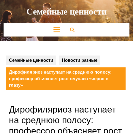
Перейти
Семейные ценности
к
содержимому
Кнопка
Открыть
Семейные ценности
Новости разные
Дирофиляриоз наступает на среднюю полосу:
профессор объясняет рост случаев «червя в
глазу»
Дирофиляриоз наступает
на среднюю полосу:
профессор объясняет рост