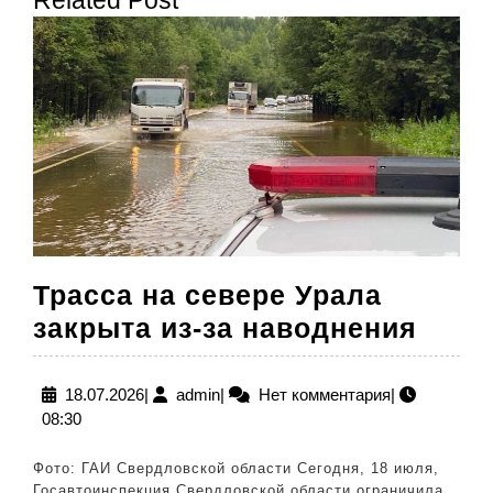
Related Post
запись:
запись:
Трасса на севере Урала
Трас
закрыта из-за наводнения
на
севе
18.07.2026
admin
18.07.2026
|
admin
|
Нет комментария
|
08:30
Урал
закр
Фото: ГАИ Свердловской области Сегодня, 18 июля,
из-
Госавтоинспекция Свердловской области ограничила