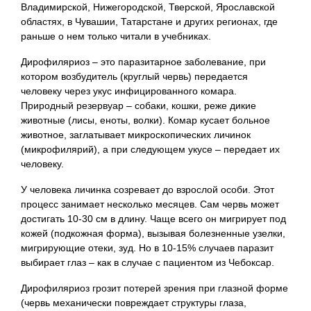
Владимирской, Нижегородской, Тверской, Ярославской
областях, в Чувашии, Татарстане и других регионах, где
раньше о нем только читали в учебниках.
Дирофиляриоз – это паразитарное заболевание, при
котором возбудитель (круглый червь) передается
человеку через укус инфицированного комара.
Природный резервуар – собаки, кошки, реже дикие
животные (лисы, еноты, волки). Комар кусает больное
животное, заглатывает микроскопических личинок
(микрофилярий), а при следующем укусе – передает их
человеку.
У человека личинка созревает до взрослой особи. Этот
процесс занимает несколько месяцев. Сам червь может
достигать 10-30 см в длину. Чаще всего он мигрирует под
кожей (подкожная форма), вызывая болезненные узелки,
мигрирующие отеки, зуд. Но в 10-15% случаев паразит
выбирает глаз – как в случае с пациентом из Чебоксар.
Дирофиляриоз грозит потерей зрения при глазной форме
(червь механически повреждает структуры глаза,