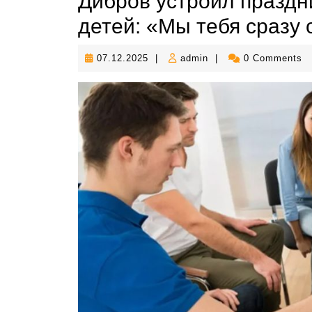
Дибров устроил праздн
детей: «Мы тебя сразу
07.12.2025
admin
07.12.2025
|
admin
|
0 Comments