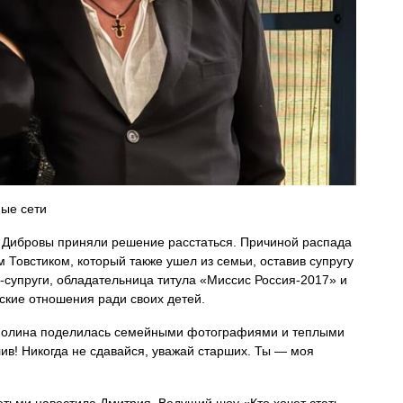
ые сети
 Дибровы приняли решение расстаться. Причиной распада
Товстиком, который также ушел из семьи, оставив супругу
-супруги, обладательница титула «Миссис Россия-2017» и
ские отношения ради своих детей.
. Полина поделилась семейными фотографиями и теплыми
ив! Никогда не сдавайся, уважай старших. Ты — моя
етьми навестила Дмитрия. Ведущий шоу «Кто хочет стать