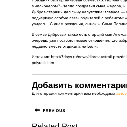
миллионером?» тепло поздравил сына Федора, и 
Дибров-старший дал сыну напутствие: главное — 
подчеркнул особую связь родителей с ребенком: 
увидел… С днём рождения, сынок!». Сама Полина 
В семье Дибровых также есть старший сын Александ
очередь, уже построил новые отношения. Его избр
недавно вместе отдыхала на Бали.
Источник: http://7days.ru/news/dibrov-ustroil-prazd
polyubili.htm
Добавить комментари
Для отправки комментария вам необходимо
автор
Навигация
PREVIOUS
по
Предыдущая
Related Post