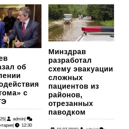
запись:
Минздрав
ев
разработал
азал об
схему эвакуации
лении
сложных
одействия
пациентов из
тома» с
районов,
Лихачев
ТЭ
отрезанных
рассказал
Минздрав
паводком
об
14.11.2025
admin
разработал
025
|
admin
|
нтария
|
12:30
укреплении
схему