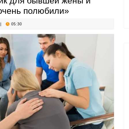
ик для бывшей жены и
 очень полюбили»
|
05:30