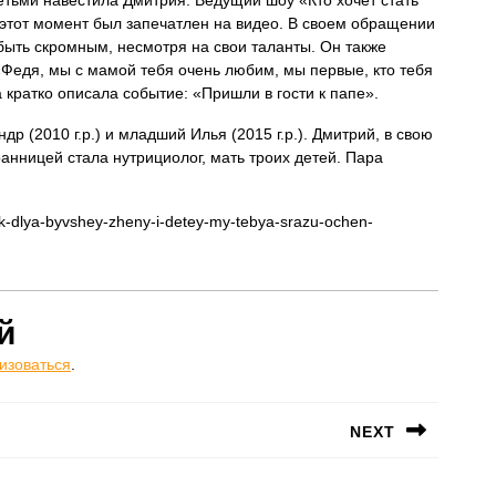
этот момент был запечатлен на видео. В своем обращении
быть скромным, несмотря на свои таланты. Он также
«Федя, мы с мамой тебя очень любим, мы первые, кто тебя
кратко описала событие: «Пришли в гости к папе».
р (2010 г.р.) и младший Илья (2015 г.р.). Дмитрий, в свою
анницей стала нутрициолог, мать троих детей. Пара
nik-dlya-byvshey-zheny-i-detey-my-tebya-srazu-ochen-
й
изоваться
.
NEXT
Следующая