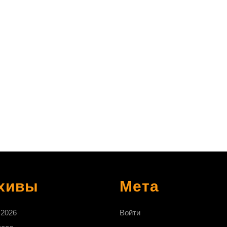
»РёС†Сѓ
хивы
Мета
 2026
Войти