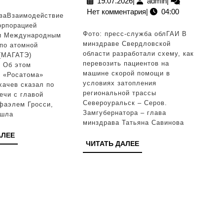
19.07.2026
admin
19.07.2026
|
admin
|
взаимодействия
Нет комментария
|
04:00
эвакуации
ваВзаимодействие
«Росатома»
орпорацией
сложных
Фото: пресс-служба облГАИ В
и Международным
с
пациентов
минздраве Свердловской
 по атомной
МАГАТЭ
области разработали схему, как
 (МАГАТЭ)
из
перевозить пациентов на
С‚РёС‡РµСЃРєРёР№
. Об этом
районов,
машине скорой помощи в
р «Росатома»
СЂ
условиях затопления
хачев сказал по
отрезанны
региональной трассы
ечи с главой
паводком
Североуральск – Серов.
аэлем Гросси,
РєРІРµ:
Замгубернатора – глава
ошла
минздрава Татьяна Савинова
ѕРїС‚РёРєРё
ЧИТАТЬ
АЛЕЕ
Р±С‰РёР»Рё,
ЧИТАТЬ
ЧИТАТЬ ДАЛЕЕ
ДАЛЕЕ
ґР°
ДАЛЕЕ
ѕСЂРѕР·РєРё
і
РЅСѓС‚СЃСЏ