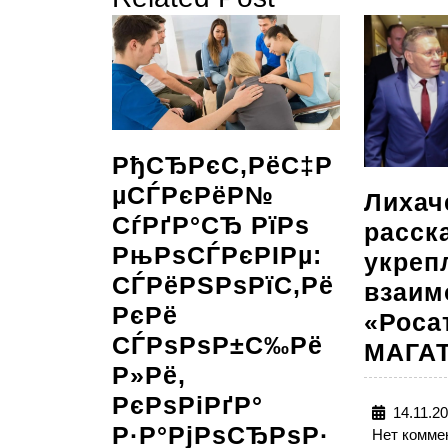
записям
запись:
РђСЂРєС‚РёС‡Р
µСЃРєРёР№
Лихач
СѓРґР°СЂ РїРѕ
расск
РњРѕСЃРєРІРµ:
укреп
СЃРёРЅРѕРїС‚Рё
взаим
РєРё
«Роса
СЃРѕРѕР±С‰Рё
МАГА
Р»Рё,
РєРѕРіРґР°
14.11.2
Р·Р°РјРѕСЂРѕР·
Нет комме