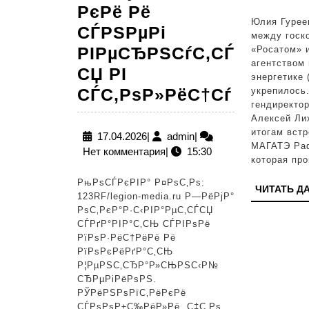
РєРё Рё
Юлия Гурее
СЃРЅРµРі
между госк
РІРµСЂРЅСѓС‚СЃ
«Росатом» 
агентством
СЏ РІ
энергетике
РђСЂРє
СЃС‚РѕР»РёС†Сѓ
укрепилось
гендиректо
СѓРґР°
Алексей Ли
РїРѕ
итогам встр
17.04.2026
admin
17.04.2026
|
admin
|
МАГАТЭ Раф
Нет комментария
|
15:30
РњРѕСЃ
которая пр
СЃРёРЅР
РњРѕСЃРєРІР° Р¤РѕС‚Рѕ:
ЧИТАТЬ Д
СЃРѕРѕ
123RF/legion-media.ru Р—РёРјР°
РѕС‚РєР°Р·С‹РІР°РµС‚СЃСЏ
РєРѕРіР
СЃРґР°РІР°С‚СЊ СЃРІРѕРё
Р·Р°РјР
РїРѕР·РёС†РёРё Рё
РїРѕРєРёРґР°С‚СЊ
Рё
Р¦РµРЅС‚СЂР°Р»СЊРЅС‹Р№
СЃРЅРµР
СЂРµРіРёРѕРЅ.
РЎРёРЅРѕРїС‚РёРєРё
РІРµСЂ
СЃРѕРѕР±С‰РёР»Рё, С‡С‚Рѕ