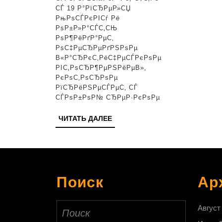
РІ
СЃ 19 Р°РїСЂРµР»СЏ
РњРѕСЃРєРІСѓ Рё
СЃС‚РѕР
РѕР±Р»Р°СЃС‚СЊ
РѕР¶РёРґР°РµС‚
РѕС‡РµСЂРµРґРЅРѕРµ
В«Р°СЂРєС‚РёС‡РµСЃРєРѕРµ
РІС‚РѕСЂР¶РµРЅРёРµВ»,
РєРѕС‚РѕСЂРѕРµ
РїСЂРёРЅРµСЃРµС‚ СЃ
СЃРѕР±РѕР№ СЂРµР·РєРѕРµ
ЧИТАТЬ
ЧИТАТЬ ДАЛЕЕ
ДАЛЕЕ
Поиск
Ар
Найти:
Август