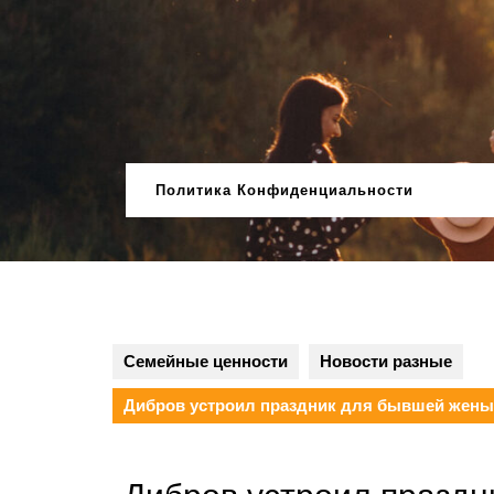
Перейти
к
содержимому
Политика Конфиденциальности
Семейные ценности
Новости разные
Дибров устроил праздник для бывшей жены 