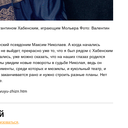
стантином Хабенским, играющим Мольера Фото: Валентин
еский псевдоним Максим Николаев. А когда начались
о не выйдет, прекрасно уже то, что я был рядом с Хабенским
ались, уже можно сказать, что на наших глазах родился
мы увидим новые повороты в судьбе Николая, ведь он
менты, среди которых и мюзиклы, и кукольный театр, и
 заканчивается рано и нужно строить разные планы. Нет
е.
ovuyu-zhizn.htm
й
изоваться
.