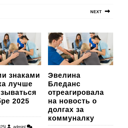
NEXT
Следующая
запись:
ми знаками
Эвелина
ка лучше
Бледанс
язываться
отреагировала
бре 2025
на новость о
долгах за
тими
Эвелина
коммуналку
наками
Бледанс
20.10.2025
admin
025
|
admin
|