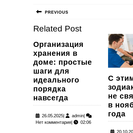
Навигация
PREVIOUS
по
Предыдущая
Related Post
записям
запись:
Организация
хранения в
доме: простые
шаги для
С эти
идеального
зодиа
порядка
не св
Организация
навсегда
в ноя
хранения
С
года
в
26.05.2025
admin
26.05.2025
|
admin
|
э
Нет комментария
|
02:06
доме:
з
простые
20.10.2