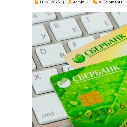
11.10.2025
admin
11.10.2025
|
admin
|
0 Comments