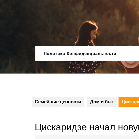
Перейти
к
содержимому
Политика Конфиденциальности
Семейные ценности
Дом и быт
Цискар
Цискаридзе начал нову