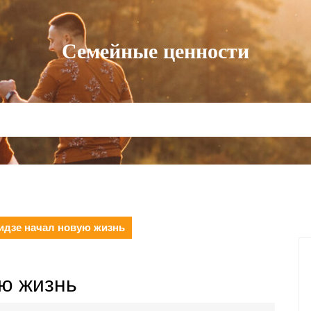
Семейные ценности
идзе начал новую жизнь
ю жизнь