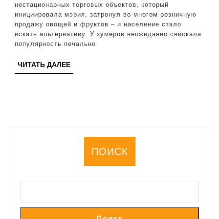
№4.
нестационарных торговых объектов, который
инициировала мэрия, затронул во многом розничную
Но
продажу овощей и фруктов – и население стало
есть
искать альтернативу. У зумеров неожиданно снискала
популярность печально
нюансы
ЧИТАТЬ
ЧИТАТЬ ДАЛЕЕ
ДАЛЕЕ
ПОИСК
Поиск