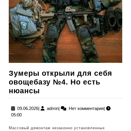
Зумеры открыли для себя
овощебазу №4. Но есть
Зумеры
нюансы
открыли
для
09.06.2026
admin
09.06.2026
|
admin
|
Нет комментария
|
05:00
себя
овощебазу
Массовый демонтаж незаконно установленных