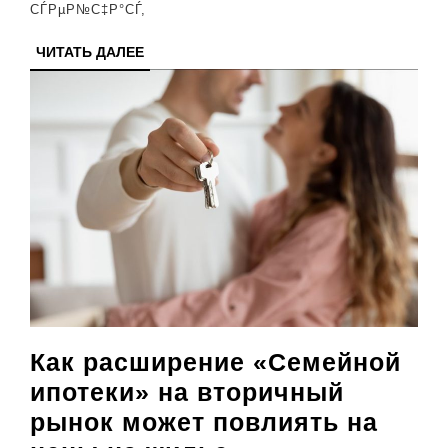
СЃРµР№С‡Р°СЃ,
РґР»СЏ
РІСЃРµС…
ЧИТАТЬ
ЧИТАТЬ ДАЛЕЕ
ДАЛЕЕ
РѕРґРёРЅВ»
Как расширение «Семейной
ипотеки» на вторичный
рынок может повлиять на