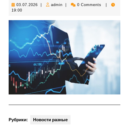
03.07.2026
admin
03.07.2026
|
admin
|
0 Comments
|
19:00
Рубрики:
Новости разные