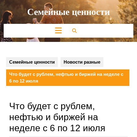
Перейти
Семейные ценности
к
содержимому
Кнопка
Открыть
Семейные ценности
Новости разные
Что будет с рублем, нефтью и биржей на неделе с
6 по 12 июля
Что будет с рублем,
нефтью и биржей на
неделе с 6 по 12 июля