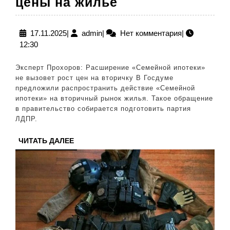
Как
цены на жилье
расширение «С
ипотеки»
17.11.2025
admin
17.11.2025
|
admin
|
Нет комментария
|
12:30
на
вторичный
Эксперт Прохоров: Расширение «Семейной ипотеки»
рынок
не вызовет рост цен на вторичку В Госдуме
предложили распространить действие «Семейной
может
ипотеки» на вторичный рынок жилья. Такое обращение
повлиять
в правительство собирается подготовить партия
ЛДПР.
на
цены
ЧИТАТЬ
ЧИТАТЬ ДАЛЕЕ
ДАЛЕЕ
на
жилье