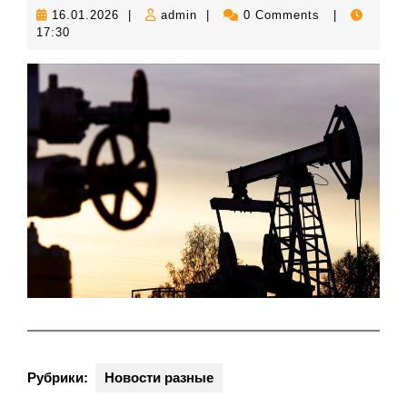
16.01.2026
admin
16.01.2026
|
admin
|
0 Comments
|
17:30
Рубрики:
Новости разные