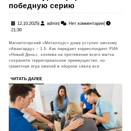
«Металлург»
победную серию
прервал
победную
12.10.2025
admin
12.10.2025
|
admin
|
Нет комментария
|
21:30
серию
Магнитогорский «Металлург» дома уступил омскому
«Авангарду» – 1:5. Как передает корреспондент РИА
«Новый День», хозяева на протяжении всего матча
сохраняли территориальное преимущество, но
грамотная игра омичей в обороне свела все
ЧИТАТЬ
ЧИТАТЬ ДАЛЕЕ
ДАЛЕЕ