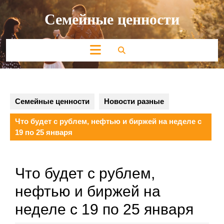
Перейти
Семейные ценности
к
содержимому
Кнопка
Открыть
Семейные ценности
Новости разные
Что будет с рублем, нефтью и биржей на неделе с
19 по 25 января
Что будет с рублем,
нефтью и биржей на
неделе с 19 по 25 января