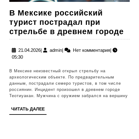
В Мексике российский
турист пострадал при
В
стрельбе в древнем городе
Мек
рос
21.04.2026
admin
21.04.2026
|
admin
|
Нет комментария
|
05:30
тур
пос
В Мексике неизвестный открыл стрельбу на
при
археологическим объекте. По предварительным
данным, пострадали семеро туристов, в том числе
стр
россиянин. Инцидент произошел в древнем городе
в
Теотиуакан. Мужчина с оружием забрался на вершину
дре
ЧИТАТЬ
ЧИТАТЬ ДАЛЕЕ
гор
ДАЛЕЕ