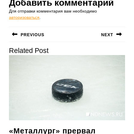
Добавить комментарий
Для отправки комментария вам необходимо
авторизоваться
.
Навигация
PREVIOUS
NEXT
по
Предыдущая
Следующая
записям
Related Post
запись:
запись:
«Металлург» прервал