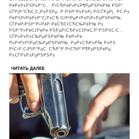
Р±С‹СЃС‚СЂРѕ
РёРєРѕРЅРєР°С… РїСЂРёР»РѕР¶РµРЅРёР№ РЅР°
СѓР±СЂР°С‚СЊ
СЃРјР°СЂС‚С„РѕРЅРµ, Р·РЅР°РєРѕРј РІСЃРµРј. Р­С‚Рѕ
РёРЅРґРёРєР°С‚РѕСЂ СѓРІРµРґРѕРјР»РµРЅРёР№,
В«РєСЂР°СЃРЅС
СЃРёРіРЅР°Р»РёР·РёСЂСѓСЋС‰РёР№ Рѕ
РєСЂСѓР¶РѕС‡Р
РЅР°Р»РёС‡РёРё РЅРµРїСЂРѕС‡РёС‚Р°РЅРЅС‹С…
СЃРѕРѕР±С‰РµРЅРёР№ РёР»Рё
РЅР°
РѕРїРѕРІРµС‰РµРЅРёР№. РџРѕСЂРѕР№ РѕРЅ
Android
РІС‹Р·С‹РІР°РµС‚ СЂР°Р·РґСЂР°Р¶РµРЅРёРµ,
РѕСЃРѕР±РµРЅРЅРѕ
Рё
iOS
ЧИТАТЬ
ЧИТАТЬ ДАЛЕЕ
ДАЛЕЕ