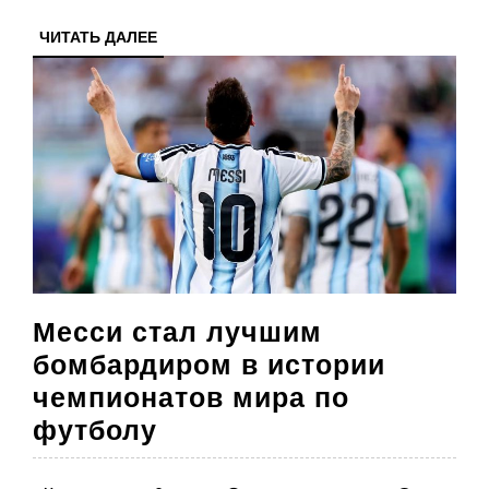
за
ЧИТАТЬ
ЧИТАТЬ ДАЛЕЕ
баррель
ДАЛЕЕ
Месси стал лучшим
бомбардиром в истории
чемпионатов мира по
Месси
футболу
стал