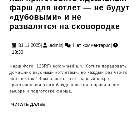
фарш для котлет — не будут
«дубовыми» и не
Как
развалятся на сковородке
приг
иде
01.11.2025
admin
01.11.2025
|
admin
|
Нет комментария
|
13:30
фар
для
Фарш Фото: 123RF/legion-media.ru Хотите порадовать
котл
домашних вкусными котлетами, но каждый раз что-то
идет не так? Важно знать, что главный секрет
—
приготовления этого блюда кроется в правильном
не
выборе и подготовке фарша.
буду
ЧИТАТЬ
ЧИТАТЬ ДАЛЕЕ
«ду
ДАЛЕЕ
и
не
разв