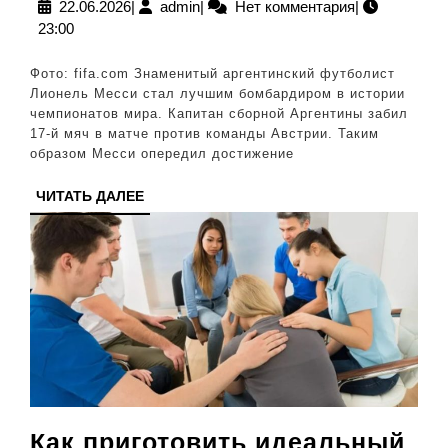
лучшим
22.06.2026
admin
22.06.2026
|
admin
|
Нет комментария
|
23:00
бомбардиром
в
Фото: fifa.com Знаменитый аргентинский футболист
истории
Лионель Месси стал лучшим бомбардиром в истории
чемпионатов мира. Капитан сборной Аргентины забил
чемпионатов
17-й мяч в матче против команды Австрии. Таким
мира
образом Месси опередил достижение
по
ЧИТАТЬ
ЧИТАТЬ ДАЛЕЕ
футболу
ДАЛЕЕ
Как приготовить идеальный