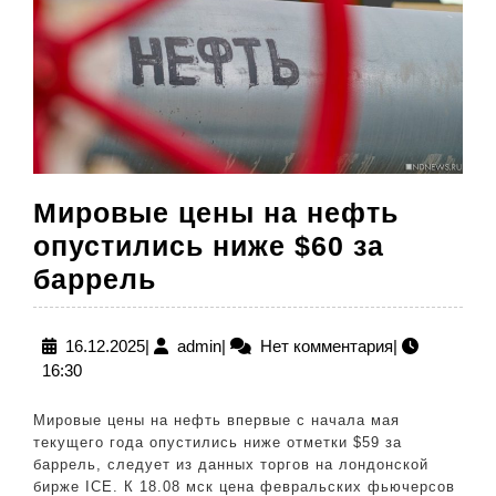
Мировые цены на нефть
опустились ниже $60 за
Мировые
баррель
цены
на
16.12.2025
admin
16.12.2025
|
admin
|
Нет комментария
|
16:30
нефть
опустились
Мировые цены на нефть впервые с начала мая
ниже
текущего года опустились ниже отметки $59 за
баррель, следует из данных торгов на лондонской
$60
бирже ICE. К 18.08 мск цена февральских фьючерсов