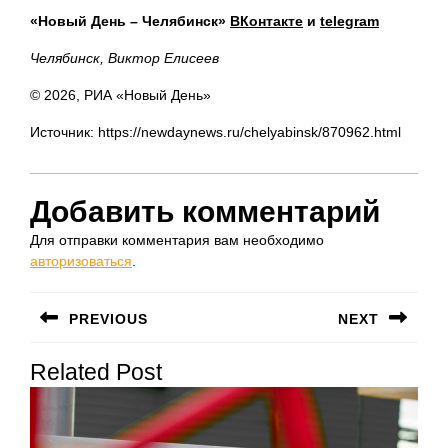
«Новый День – Челябинск»
ВКонтакте
и
telegram
Челябинск, Виктор Елисеев
© 2026, РИА «Новый День»
Источник: https://newdaynews.ru/chelyabinsk/870962.html
Добавить комментарий
Для отправки комментария вам необходимо
авторизоваться
.
Навигация
PREVIOUS
NEXT
по
Предыдущая
Следующая
записям
Related Post
запись:
запись: