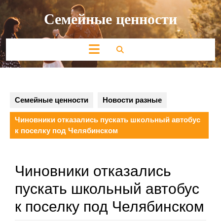
Перейти
Семейные ценности
к
содержимому
Кнопка
Открыть
Семейные ценности
Новости разные
Чиновники отказались пускать школьный автобус
к поселку под Челябинском
Чиновники отказались
пускать школьный автобус
к поселку под Челябинском