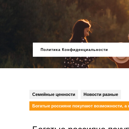
Перейти
к
содержимому
Политика Конфиденциальности
Семейные ценности
Новости разные
Богатые россияне покупают возможности, а