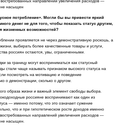
 востребованных направлений увеличения расходов —
 не насыщен
усное потребление». Могли бы вы привести яркий
ного денег не для того, чтобы показать статус другим,
ия жизненных возможностей?
треблении проявляется не через демонстративную роскошь, а
жизни, выбирать более качественные товары и услуги,
ства россиян остаются, увы, ограниченными.
ки за границу могут восприниматься как статусный
ды стали чаще называть признаком высокого статуса на
если посмотреть на мотивацию и поведение
ко о демонстрации, сколько о другом.
ого образа жизни и важный элемент свободы выбора.
сокодоходные россияне воспринимают как один из
туса — именно потому, что это означает сужение
льно, что и при гипотетическом росте доходов именно
 востребованных направлений увеличения расходов —
 не насыщен.