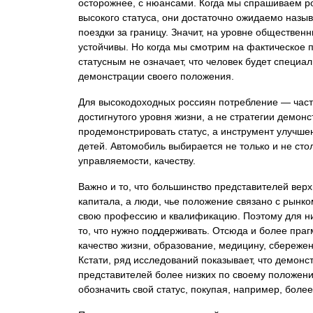
осторожнее, с нюансами. Когда мы спрашиваем р
высокого статуса, они достаточно ожидаемо назы
поездки за границу. Значит, на уровне обществен
устойчивы. Но когда мы смотрим на фактическое п
статусным не означает, что человек будет специа
демонстрации своего положения.
Для высокодоходных россиян потребление — част
достигнутого уровня жизни, а не стратегии демон
продемонстрировать статус, а инструмент улучше
детей. Автомобиль выбирается не только и не сто
управляемости, качеству.
Важно и то, что большинство представителей вер
капитала, а люди, чье положение связано с рынко
свою профессию и квалификацию. Поэтому для них
то, что нужно поддерживать. Отсюда и более пра
качество жизни, образование, медицину, сбережен
Кстати, ряд исследований показывает, что демон
представителей более низких по своему положени
обозначить свой статус, покупая, например, более