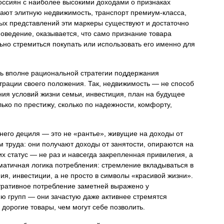
оссиян с наиболее высокими доходами о признаках
вают элитную недвижимость, транспорт премиум-класса,
ных представлений эти маркеры существуют и достаточно
оведение, оказывается, что само признание товара
льно стремиться покупать или использовать его именно для
ь вполне рациональной стратегии поддержания
страции своего положения. Так, недвижимость — не способ
ния условий жизни семьи, инвестиция, план на будущее
лько по престижу, сколько по надежности, комфорту,
хнего дециля — это не «рантье», живущие на доходы от
м труда: они получают доходы от занятости, опираются на
 статус — не раз и навсегда закрепленная привилегия, а
гматичная логика потребления: стремление вкладываться в
ия, инвестиции, а не просто в символы «красивой жизни».
стративное потребление заметней выражено у
ю групп — они зачастую даже активнее стремятся
 дорогие товары, чем могут себе позволить.