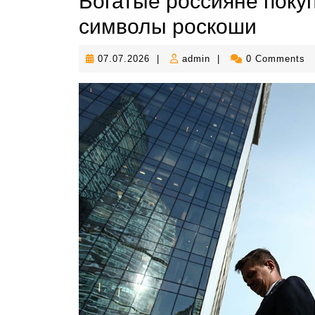
Богатые россияне поку
символы роскоши
07.07.2026
admin
07.07.2026
|
admin
|
0 Comments