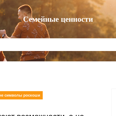
Семейные ценности
 не символы роскоши