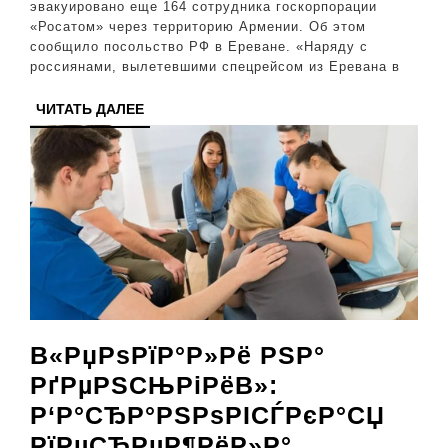
иран
эвакуировано еще 164 сотрудника госкорпорации
«Росатом» через территорию Армении. Об этом
атом
сообщило посольство РФ в Ереване. «Наряду с
стан
россиянами, вылетевшими спецрейсом из Еревана в
«Буш
ЧИТАТЬ
ЧИТАТЬ ДАЛЕЕ
ДАЛЕЕ
В«РџРѕРїР°Р»Рё РЅР°
РґРµРЅСЊРіРёВ»:
Р‘Р°СЂР°РЅРѕРІСЃРєР°СЏ
РїРµСЂРµР¶РёР»Р°