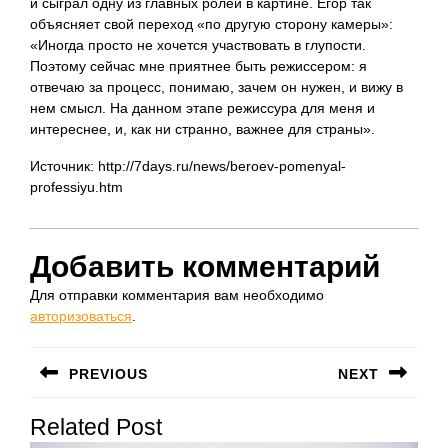
и сыграл одну из главных ролей в картине. Егор так
объясняет свой переход «по другую сторону камеры»:
«Иногда просто не хочется участвовать в глупости.
Поэтому сейчас мне приятнее быть режиссером: я
отвечаю за процесс, понимаю, зачем он нужен, и вижу в
нем смысл. На данном этапе режиссура для меня и
интереснее, и, как ни странно, важнее для страны».
Источник: http://7days.ru/news/beroev-pomenyal-
professiyu.htm
Добавить комментарий
Для отправки комментария вам необходимо
авторизоваться
.
Навигация
PREVIOUS
NEXT
по
Предыдущая
Следующая
записям
Related Post
запись:
запись: