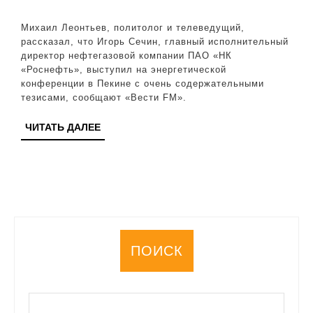
––
это
Михаил Леонтьев, политолог и телеведущий,
начало
рассказал, что Игорь Сечин, главный исполнительный
директор нефтегазовой компании ПАО «НК
и
«Роснефть», выступил на энергетической
конец
конференции в Пекине с очень содержательными
тезисами, сообщают «Вести FM».
всего»
ЧИТАТЬ
ЧИТАТЬ ДАЛЕЕ
ДАЛЕЕ
ПОИСК