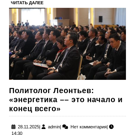
ЧИТАТЬ
ЧИТАТЬ ДАЛЕЕ
ДАЛЕЕ
Политолог Леонтьев:
«энергетика –– это начало и
Политолог
конец всего»
Леонтьев:
«энергетика
28.11.2025
admin
28.11.2025
|
admin
|
Нет комментария
|
14:30