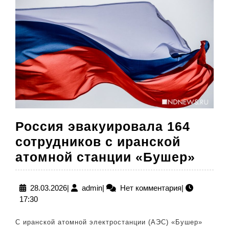
Россия эвакуировала 164
сотрудников с иранской
Росс
атомной станции «Бушер»
эвак
164
28.03.2026
admin
28.03.2026
|
admin
|
Нет комментария
|
17:30
сотр
с
С иранской атомной электростанции (АЭС) «Бушер»