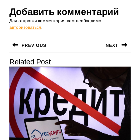
Добавить комментарий
Для отправки комментария вам необходимо
авторизоваться
.
Навигация
PREVIOUS
NEXT
по
Предыдущая
Следующая
записям
Related Post
запись:
запись: