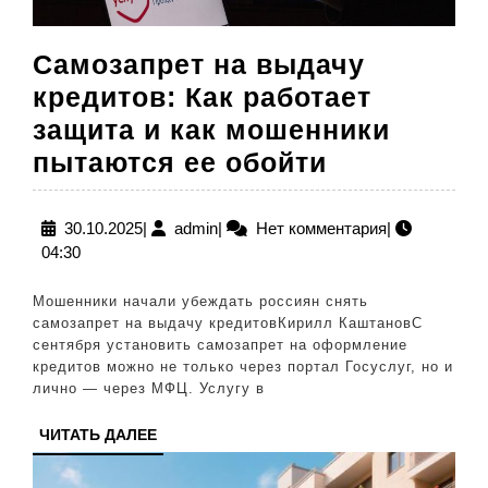
Самозапрет на выдачу
кредитов: Как работает
защита и как мошенники
Самозапре
пытаются ее обойти
на
выдачу
30.10.2025
admin
30.10.2025
|
admin
|
Нет комментария
|
04:30
кредитов:
Как
Мошенники начали убеждать россиян снять
работает
самозапрет на выдачу кредитовКирилл КаштановС
сентября установить самозапрет на оформление
защита
кредитов можно не только через портал Госуслуг, но и
и
лично — через МФЦ. Услугу в
как
ЧИТАТЬ
ЧИТАТЬ ДАЛЕЕ
мошенник
ДАЛЕЕ
пытаются