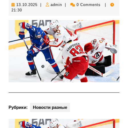
13.10.2025
admin
13.10.2025
|
admin
|
0 Comments
|
21:30
Рубрики:
Новости разные