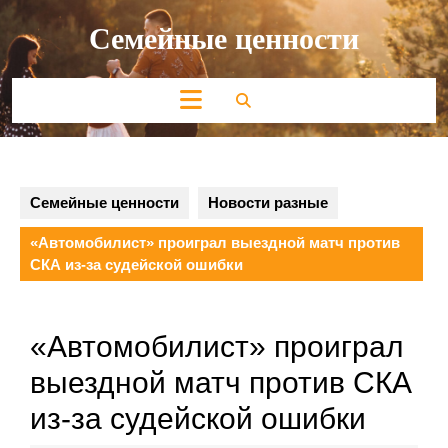
Перейти
Семейные ценности
к
содержимому
Кнопка
Открыть
Семейные ценности
Новости разные
«Автомобилист» проиграл выездной матч против
СКА из-за судейской ошибки
«Автомобилист» проиграл
выездной матч против СКА
из-за судейской ошибки