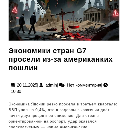
Экономики стран G7
просели из-за американких
Экономики
пошлин
стран
G7
20.11.2025
admin
20.11.2025
|
admin
|
Нет комментария
|
10:30
просели
из-
Экономика Японии резко просела в третьем квартале:
за
ВВП упал на 0,4%, что в годовом выражении даёт
почти двухпроцентное снижение. Для страны,
американких
ориентированной на экспорт, удар оказался
пошлин
предсказуемым — новые американские