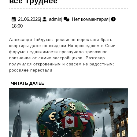
Строители
всё труднее
в
России
21.06.2026
admin
21.06.2026
|
admin
|
Нет комментария
|
18:00
признали:
жильё
Александр Гайдуков: россияне перестали брать
продать
квартиры даже по скидкам На прошедшем в Сочи
форуме недвижимости прозвучало тревожное
всё
признание от самих застройщиков. Разговор
труднее
получился откровенным и совсем не радостным:
россияне перестали
ЧИТАТЬ
ЧИТАТЬ ДАЛЕЕ
ДАЛЕЕ