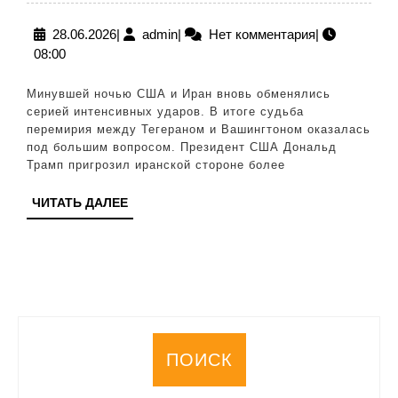
на
Ближнем
28.06.2026
admin
28.06.2026
|
admin
|
Нет комментария
|
08:00
Востоке
под
Минувшей ночью США и Иран вновь обменялись
угрозой:
серией интенсивных ударов. В итоге судьба
перемирия между Тегераном и Вашингтоном оказалась
США
под большим вопросом. Президент США Дональд
и
Трамп пригрозил иранской стороне более
Иран
ЧИТАТЬ
ЧИТАТЬ ДАЛЕЕ
вновь
ДАЛЕЕ
обменялись
ударами
ПОИСК