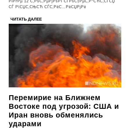
СЃРІРѕР№
РіРґРµ 12 С‚РѕС‚РµРјРѕРІ СЃРѕС‡РµС‚Р°СЋС‚СЃСЏ
СЃ РїСЏС‚СЊСЋ СЃС‚РёС…РёСЏРјРё
РіРѕРґ
СЂРѕР¶Рґ
ЧИТАТЬ
ЧИТАТЬ ДАЛЕЕ
ДАЛЕЕ
Перемирие на Ближнем
Востоке под угрозой: США и
Иран вновь обменялись
Перемирие
ударами