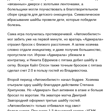
«вязанных» джерси с золотыми ленточками, а
болельщики могли поучаствовать в благотворительном
сборе средств для детского онкоцентра. Символическое
вбрасывание шайбы провели дети, которые победили
болезнь.
Сама игра получилась противоречивой. «Автомобилист»
мог забить уже на первой минуте, но вратарь «Адмирала»
отразил бросок с близкого расстояния. А затем хозяева
словно отдали инициативу, и даже получив большинство,
пропустили гол. Игроки «Адмирала» убежали в
контратаку, и Никита Ефремов с пятака добил шайбу в
сетку. Вскоре Кайл Олсон также точным броском с пятака
сделал счет 2:0 в пользу гостей из Владивостока.
Второй период «Автомобилист» начал бодрее. Хозяева
отыграли одну шайбу благодаря действиям Степана
Хрипунова. Но «Адмирал» был активнее в атаке и больше
бросал по воротам. На экваторе матча Дмитрий
Завгородний оформил третью шайбу гостей.
«Автомобилист» только отбивался под свист
болельщиков. При счете 1:3 фанатский сектор «УГМК