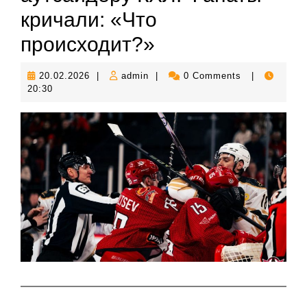
кричали: «Что
происходит?»
20.02.2026
admin
20.02.2026
|
admin
|
0 Comments
|
20:30