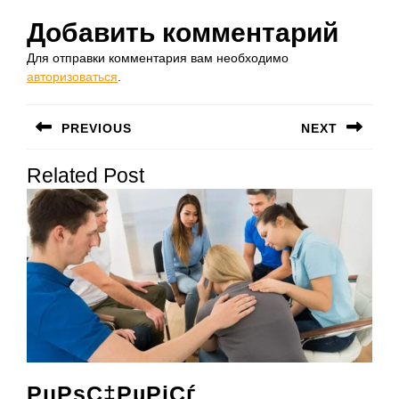
Добавить комментарий
Для отправки комментария вам необходимо
авторизоваться
.
Навигация
PREVIOUS
NEXT
по
Предыдущая
Следующая
записям
Related Post
запись:
запись:
РџРѕС‡РµРјСѓ