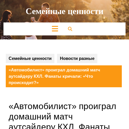
Перейти
Семейные ценности
к
содержимому
Кнопка
Открыть
Семейные ценности
Новости разные
«Автомобилист» проиграл домашний матч
аутсайдеру КХЛ. Фанаты кричали: «Что
происходит?»
«Автомобилист» проиграл
домашний матч
аутсайдеру КХЛ. Фанаты