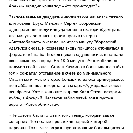
Арены» зарядил кричалку: «Что происходит?»
Заключительная двадцатиминутка также началась тяжело
для хозяев. Брукс Мэйсек и Сергей Зборовский
одновременно получили удаления, и екатеринбуржцы на
две минуты остались втроем против пятерых.
«Автомобилист» выстоял, но через минуту Зборовский
удалился снова, и хозяевам вновь пришлось отбиваться в
формате «4 на 5». Болельщики воодушевились и погнали
свою команду вперед. На 48-й минуте «Автомобилист»
получил свой шанс – Семен Кизимов в большинстве забил
гол и сократил отставание в счете до минимального.
Спасти матч могло второе большинство екатеринбуржцев,
но шайба не шла в ворота, а вратарь «Адмирала» ловил
все броски. Уже в концовке встречи Кайл Олсон оформил
дубль, а Аркадий Шестаков забил пятый гол в пустые
ворота «Автомобилиста».
«Не совсем были готовы к тому темпу, который задал
соперник. Полностью провалили первый и второй
периоды. Так нельзя играть при домашних болельщиках и