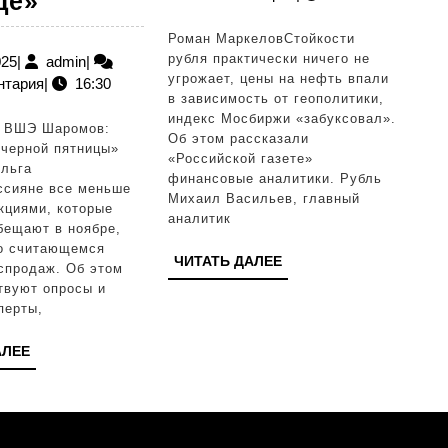
«Неумелая
рублем,
це»
манипуляция
нефтью
Роман МаркеловСтойкости
ценами».
и
рубля практически ничего не
31.10.2025
admin
025
|
admin
|
угрожает, цены на нефть впали
нтария
|
16:30
Россияне
биржей
в зависимость от геополитики,
потеряли
на
индекс Мосбиржи «забуксовал».
У ВШЭ Шаромов:
Об этом рассказали
доверие
неделе
«черной пятницы»
«Российской газете»
льга
к
с
финансовые аналитики. Рубль
ссияне все меньше
Михаил Васильев, главный
«черной
19
кциями, которые
аналитик
бещают в ноябре,
пятнице»
по
о считающемся
ЧИТАТЬ
ЧИТАТЬ ДАЛЕЕ
25
спродаж. Об этом
ДАЛЕЕ
твуют опросы и
января
перты,
ЧИТАТЬ
АЛЕЕ
ДАЛЕЕ