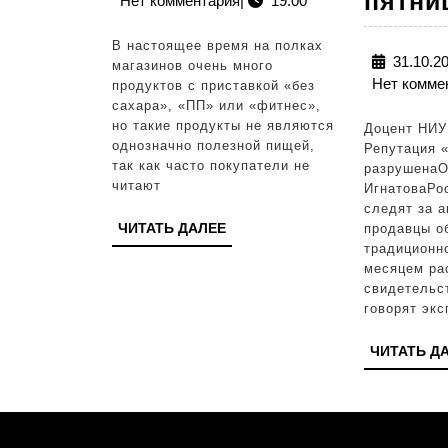
пятни
Нет комментария
|
19:00
рассказали,
какие
В настоящее время на полках
продукты
31.10.2
магазинов очень много
Нет комме
продуктов с приставкой «без
только
сахара», «ПП» или «фитнес»,
кажутся
но такие продукты не являются
Доцент НИ
однозначно полезной пищей,
Репутация 
полезными
так как часто покупатели не
разрушенаО
читают
ИгнатоваРо
следят за а
ЧИТАТЬ
ЧИТАТЬ ДАЛЕЕ
продавцы о
ДАЛЕЕ
традиционн
месяцем ра
свидетельс
говорят экс
ЧИТАТЬ Д