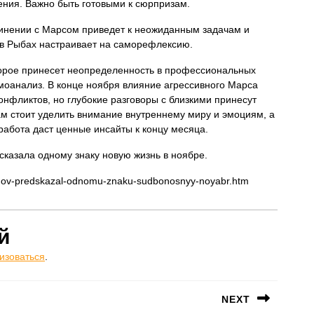
ения. Важно быть готовыми к сюрпризам.
динении с Марсом приведет к неожиданным задачам и
 в Рыбах настраивает на саморефлексию.
торое принесет неопределенность в профессиональных
амоанализ. В конце ноября влияние агрессивного Марса
онфликтов, но глубокие разговоры с близкими принесут
м стоит уделить внимание внутреннему миру и эмоциям, а
работа даст ценные инсайты к концу месяца.
сказала одному знаку новую жизнь в ноябре.
dinov-predskazal-odnomu-znaku-sudbonosnyy-noyabr.htm
й
изоваться
.
NEXT