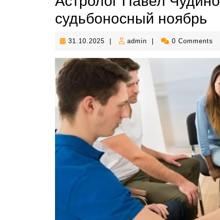
Астролог Павел Чудино
судьбоносный ноябрь
31.10.2025
admin
31.10.2025
|
admin
|
0 Comments