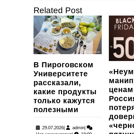
по
Предыдущая
Related Post
записям
запись:
В Пироговском
«Неум
Университете
манип
рассказали,
ценам
какие продукты
Росси
только кажутся
потер
В
полезными
довер
Пироговском
«черн
Университете
29.07.2026
admin
29.07.2026
|
admin
|