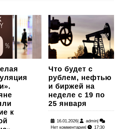
Следующая
запись:
елая
Что будет с
уляция
рублем, нефтью
и».
и биржей на
яне
неделе с 19 по
Что
яли
25 января
будет
ие к
с
ой
16.01.2026
admin
16.01.2026
|
admin
|
Нет комментария
|
17:30