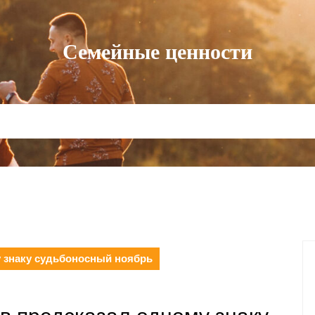
Семейные ценности
 знаку судьбоносный ноябрь