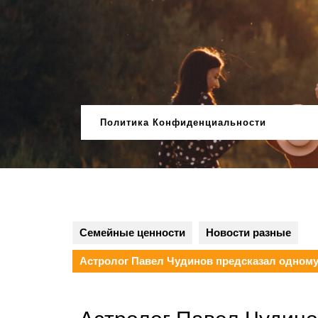
Перейти
к
содержимому
Политика Конфиденциальности
Семейные ценности
Новости разные
Астролог Павел Чудинов предсказал одному