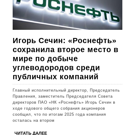
Игорь Сечин: «Роснефть»
сохранила второе место в
мире по добыче
углеводородов среди
Игорь
публичных компаний
Сечин:
Главный исполнительный директор, Председатель
«Роснеф
Правления, заместитель Председателя Совета
сохрани
директоров ПАО «НК «Роснефть» Игорь Сечин в
ходе годового общего собрания акционеров
второе
сообщил, что по итогам 2025 года компания
место
осталась на втором
в
ЧИТАТЬ
ЧИТАТЬ ДАЛЕЕ