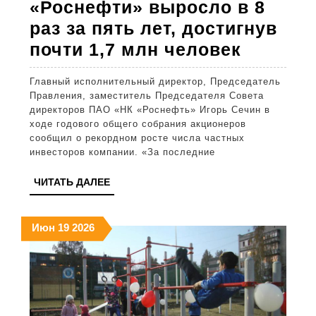
«Роснефти» выросло в 8
раз за пять лет, достигнув
Игорь
почти 1,7 млн человек
Сечин:
Главный исполнительный директор, Председатель
количе
Правления, заместитель Председателя Совета
частны
директоров ПАО «НК «Роснефть» Игорь Сечин в
ходе годового общего собрания акционеров
инвест
сообщил о рекордном росте числа частных
«Росне
инвесторов компании. «За последние
выросл
ЧИТАТЬ
ЧИТАТЬ ДАЛЕЕ
в
ДАЛЕЕ
8
19.06.2026
19.06.2026
19.06.2026
Июн
19
2026
раз
за
пять
лет,