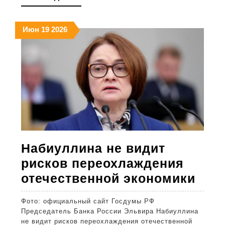
мире
ДАЛЕЕ
по
19.06.2026
19.06.2026
19.06.2026
Июн
19
2026
добыче
углевод
среди
публичн
компани
Набиуллина не видит
рисков переохлаждения
Наб
отечественной экономики
не
Фото: официальный сайт Госдумы РФ
вид
Председатель Банка России Эльвира Набиуллина
рис
не видит рисков переохлаждения отечественной