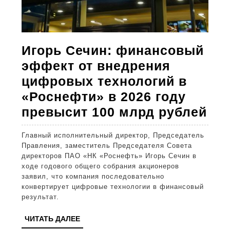
Игорь Сечин: финансовый
эффект от внедрения
цифровых технологий в
«Роснефти» в 2026 году
Иг
превысит 100 млрд рублей
Сеч
Главный исполнительный директор, Председатель
фи
Правления, заместитель Председателя Совета
эф
директоров ПАО «НК «Роснефть» Игорь Сечин в
ходе годового общего собрания акционеров
от
заявил, что компания последовательно
вн
конвертирует цифровые технологии в финансовый
результат.
ци
тех
ЧИТАТЬ
ЧИТАТЬ ДАЛЕЕ
ДАЛЕЕ