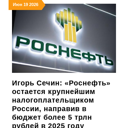
19.06.2026
19.06.2026
19.06.2026
Июн
19
2026
один
раз
в
неделю:
как
спорт
влияет
на
здоровье
Игорь Сечин: «Роснефть»
ребенка
остается крупнейшим
налогоплательщиком
России, направив в
бюджет более 5 трлн
Игорь
рублей в 2025 году