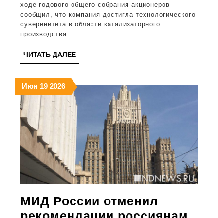
ходе годового общего собрания акционеров
единс
сообщил, что компания достигла технологического
в
суверенитета в области катализаторного
производства.
Росси
компа
ЧИТАТЬ
ЧИТАТЬ ДАЛЕЕ
ДАЛЕЕ
выпус
полны
19.06.2026
19.06.2026
19.06.2026
Июн
19
2026
спектр
катали
для
произ
бензи
МИД России отменил
рекомендации россиянам