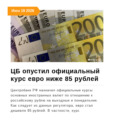
в
«Р
19.06.2026
19.06.2026
19.06.2026
Июн
19
2026
в
202
год
пр
100
мл
ру
ЦБ опустил официальный
ЦБ
курс евро ниже 85 рублей
опус
Центробанк РФ назначил официальные курсы
офи
основных иностранных валют по отношению к
курс
российскому рублю на выходные и понедельник.
Как следует из данных регулятора, евро стал
евр
дешевле 85 рублей. В частности, курс