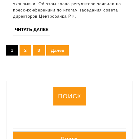
экономики. Об этом глава регулятора заявила на
пер
пресс-конференции по итогам заседания совета
оте
директоров Центробанка РФ.
эко
ЧИТАТЬ
ЧИТАТЬ ДАЛЕЕ
ДАЛЕЕ
Пагинация
1
2
3
Далее
записей
ПОИСК
Поиск