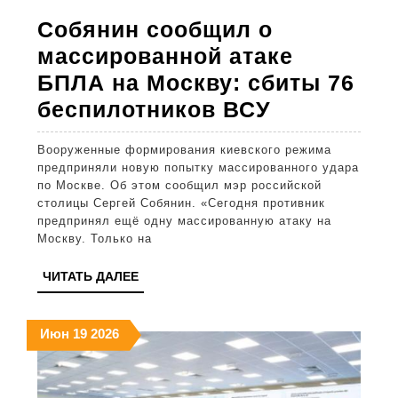
году
Собянин сообщил о
массированной атаке
БПЛА на Москву: сбиты 76
Собянин
беспилотников ВСУ
сообщил
Вооруженные формирования киевского режима
о
предприняли новую попытку массированного удара
массирова
по Москве. Об этом сообщил мэр российской
столицы Сергей Собянин. «Сегодня противник
атаке
предпринял ещё одну массированную атаку на
БПЛА
Москву. Только на
на
ЧИТАТЬ
ЧИТАТЬ ДАЛЕЕ
Москву:
ДАЛЕЕ
сбиты
19.06.2026
19.06.2026
19.06.2026
Июн
19
2026
76
беспилотн