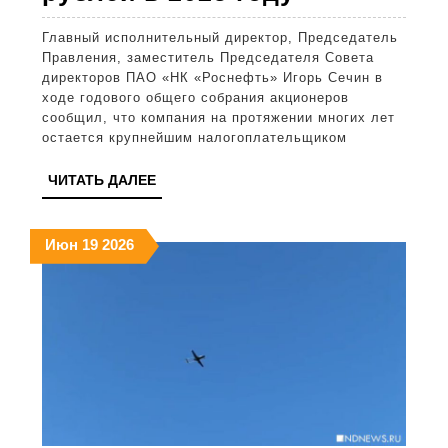
Сечин:
Главный исполнительный директор, Председатель
«Роснефть
Правления, заместитель Председателя Совета
остается
директоров ПАО «НК «Роснефть» Игорь Сечин в
ходе годового общего собрания акционеров
крупнейши
сообщил, что компания на протяжении многих лет
налогопла
остается крупнейшим налогоплательщиком
России,
ЧИТАТЬ
ЧИТАТЬ ДАЛЕЕ
направив
ДАЛЕЕ
в
19.06.2026
19.06.2026
19.06.2026
Июн
19
2026
бюджет
более
5
трлн
рублей
в
2025