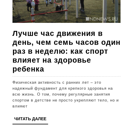
достигн
почти
1,7
млн
Лучше час движения в
челове
день, чем семь часов один
раз в неделю: как спорт
влияет на здоровье
Лучше
ребенка
час
Физическая активность с ранних лет – это
движения
надежный фундамент для крепкого здоровья на
в
всю жизнь. О том, почему регулярные занятия
спортом в детстве не просто укрепляют тело, но и
день,
влияют
чем
ЧИТАТЬ
ЧИТАТЬ ДАЛЕЕ
семь
ДАЛЕЕ
часов