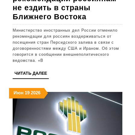
не ездить в страны
МИД
Ближнего Востока
России
Министерство иностранных дел России отменило
отменил
рекомендации для россиян воздерживаться от
рекомендац
посещения стран Персидского залива в связи с
договоренностями между США и Ираном. Об этом
россиянам
говорится в сообщении внешнеполитического
не
ведомства. «В
ездить
ЧИТАТЬ
ЧИТАТЬ ДАЛЕЕ
в
ДАЛЕЕ
страны
19.06.2026
19.06.2026
19.06.2026
Июн
19
2026
Ближнего
Востока