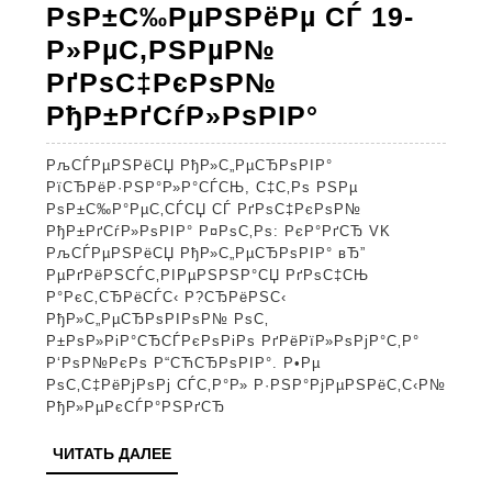
РѕР±С‰РµРЅРёРµ СЃ 19-
Р»РµС‚РЅРµР№
РґРѕС‡РєРѕР№
РђР»С„РµС
РђР±РґСѓР»РѕРІР°
СЂР°СЃРєС
РљСЃРµРЅРёСЏ РђР»С„РµСЂРѕРІР°
РїРѕС‡РµРј
РїСЂРёР·РЅР°Р»Р°СЃСЊ, С‡С‚Рѕ РЅРµ
РїСЂРµРєС
РѕР±С‰Р°РµС‚СЃСЏ СЃ РґРѕС‡РєРѕР№
РђР±РґСѓР»РѕРІР° Р¤РѕС‚Рѕ: РєР°РґСЂ VK
РѕР±С‰РµР
РљСЃРµРЅРёСЏ РђР»С„РµСЂРѕРІР° вЂ”
СЃ
РµРґРёРЅСЃС‚РІРµРЅРЅР°СЏ РґРѕС‡СЊ
Р°РєС‚СЂРёСЃС‹ Р?СЂРёРЅС‹
19-
РђР»С„РµСЂРѕРІРѕР№ РѕС‚
Р»РµС‚РЅР
Р±РѕР»РіР°СЂСЃРєРѕРіРѕ РґРёРїР»РѕРјР°С‚Р°
Р‘РѕР№РєРѕ Р“СЋСЂРѕРІР°. Р•Рµ
РґРѕС‡РєР
РѕС‚С‡РёРјРѕРј СЃС‚Р°Р» Р·РЅР°РјРµРЅРёС‚С‹Р№
РђР±РґСѓР»
РђР»РµРєСЃР°РЅРґСЂ
ЧИТАТЬ
ЧИТАТЬ ДАЛЕЕ
ДАЛЕЕ