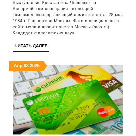
Выступление Константина Черненко на
скрыл
Всеармейском совещании секретарей
тайну
комсомольских организаций армии и флота. 28 мая
1984 г. Главархива Москвы. Фото с официального
смерти
сайта мэра и правительства Москвы (mos.ru)
матери
Кандидат философских наук,
генсека
ЧИТАТЬ
ЧИТАТЬ ДАЛЕЕ
ЦК
ДАЛЕЕ
КПСС
02.04.2026
02.04.2026
02.04.2026
Апр
02
2026
Конста
Чернен