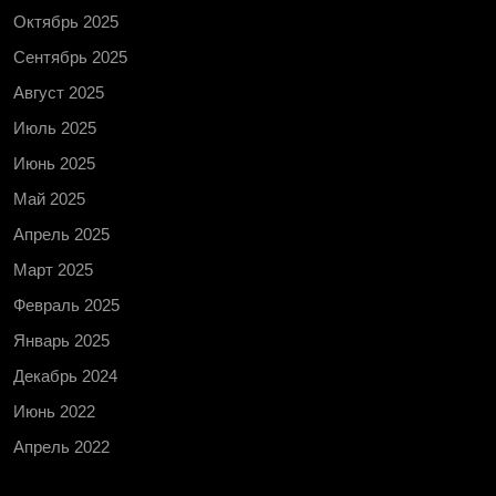
Октябрь 2025
Сентябрь 2025
Август 2025
Июль 2025
Июнь 2025
Май 2025
Апрель 2025
Март 2025
Февраль 2025
Январь 2025
Декабрь 2024
Июнь 2022
Апрель 2022