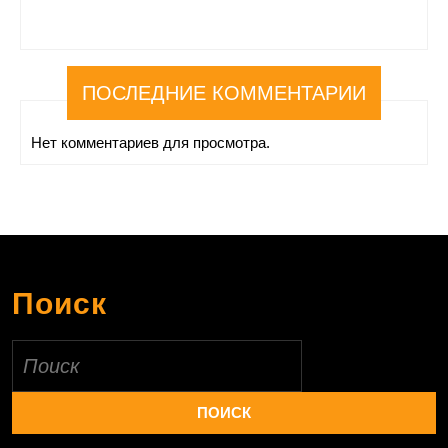
ПОСЛЕДНИЕ КОММЕНТАРИИ
Нет комментариев для просмотра.
Поиск
Найти: