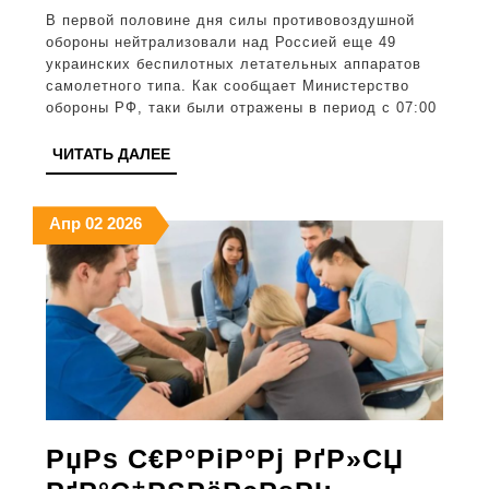
ПВО
В первой половине дня силы противовоздушной
сбили
обороны нейтрализовали над Россией еще 49
над
украинских беспилотных летательных аппаратов
самолетного типа. Как сообщает Министерство
Россией
обороны РФ, таки были отражены в период с 07:00
еще
ЧИТАТЬ
ЧИТАТЬ ДАЛЕЕ
49
ДАЛЕЕ
беспилотн
02.04.2026
02.04.2026
02.04.2026
Апр
02
2026
ВСУ
РџРѕ С€Р°РіР°Рј РґР»СЏ