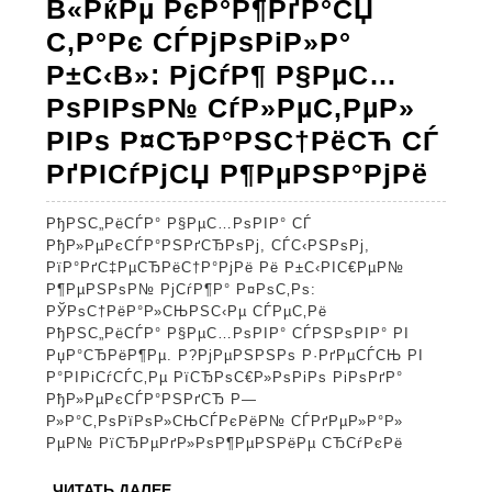
В«РќРµ РєР°Р¶РґР°СЏ
С‚Р°Рє СЃРјРѕРіР»Р°
Р±С‹В»: РјСѓР¶ Р§РµС…
РѕРІРѕР№ СѓР»РµС‚РµР»
РІРѕ Р¤СЂР°РЅС†РёСЋ СЃ
В«Р
РґРІСѓРјСЏ Р¶РµРЅР°РјРё
РєР
РђРЅС„РёСЃР° Р§РµС…РѕРІР° СЃ
С‚Р
РђР»РµРєСЃР°РЅРґСЂРѕРј, СЃС‹РЅРѕРј,
СЃР
РїР°РґС‡РµСЂРёС†Р°РјРё Рё Р±С‹РІС€РµР№
Р¶РµРЅРѕР№ РјСѓР¶Р° Р¤РѕС‚Рѕ:
Р±С
РЎРѕС†РёР°Р»СЊРЅС‹Рµ СЃРµС‚Рё
РјС
РђРЅС„РёСЃР° Р§РµС…РѕРІР° СЃРЅРѕРІР° РІ
РџР°СЂРёР¶Рµ. Р?РјРµРЅРЅРѕ Р·РґРµСЃСЊ РІ
Р§Р
Р°РІРіСѓСЃС‚Рµ РїСЂРѕС€Р»РѕРіРѕ РіРѕРґР°
РѕР
РђР»РµРєСЃР°РЅРґСЂ Р—
Р»Р°С‚РѕРїРѕР»СЊСЃРєРёР№ СЃРґРµР»Р°Р»
СѓР
РµР№ РїСЂРµРґР»РѕР¶РµРЅРёРµ СЂСѓРєРё
РІРѕ
ЧИТАТЬ
ЧИТАТЬ ДАЛЕЕ