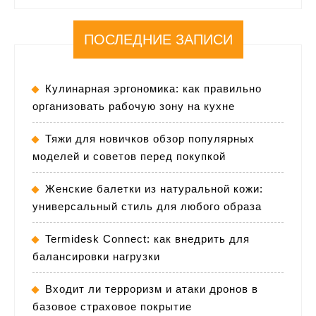
ПОСЛЕДНИЕ ЗАПИСИ
Кулинарная эргономика: как правильно
организовать рабочую зону на кухне
Тяжи для новичков обзор популярных
моделей и советов перед покупкой
Женские балетки из натуральной кожи:
универсальный стиль для любого образа
Termidesk Connect: как внедрить для
балансировки нагрузки
Входит ли терроризм и атаки дронов в
базовое страховое покрытие