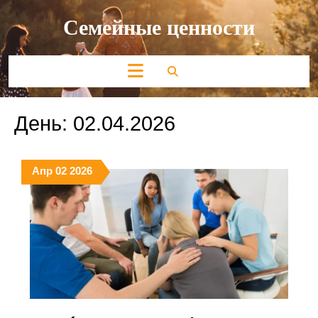
Перейти
Семейные ценности
к
содержимому
Кнопка
Открыть
День:
02.04.2026
02.04.2026
02.04.2026
02.04.2026
Апр
02
2026