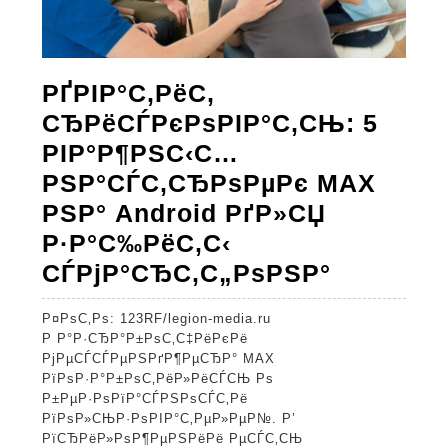
РҐРІР°С‚РёС‚
СЂРёСЃРєРѕРІР°С‚СЊ: 5
РІР°Р¶РЅС‹С…
РЅР°СЃС‚СЂРѕРµРє MAX
РЅР° Android РґР»СЏ
Р·Р°С‰РёС‚С‹
РҐРІР°С‚
СЃРјР°СЂС‚С„РѕРЅР°
СЂРёСЃР
Р¤РѕС‚Рѕ: 123RF/legion-media.ru
5
Р Р°Р·СЂР°Р±РѕС‚С‡РёРєРё
РІР°Р¶Р
РјРµСЃСЃРµРЅРґР¶РµСЂР° MAX
РїРѕР·Р°Р±РѕС‚РёР»РёСЃСЊ Рѕ
РЅР°СЃС
Р±РµР·РѕРїР°СЃРЅРѕСЃС‚Рё
MAX
РїРѕР»СЊР·РѕРІР°С‚РµР»РµР№. Р’
РїСЂРёР»РѕР¶РµРЅРёРё РµСЃС‚СЊ