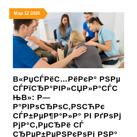
12.03.2026
12.03.2026
12.03.2026
Мар
12
2026
В«РџСЃРёС…РёРєР° РЅРµ
СЃРїСЂР°РІР»СЏР»Р°СЃС
ЊВ»: Р—
Р°РІРѕСЂРѕС‚РЅСЋРє
СЃР±РµР¶Р°Р»Р° РІ РґРѕРј
РјР°С‚РµСЂРё СЃ
СЂРµР±РµРЅРєРѕРј РЅР°