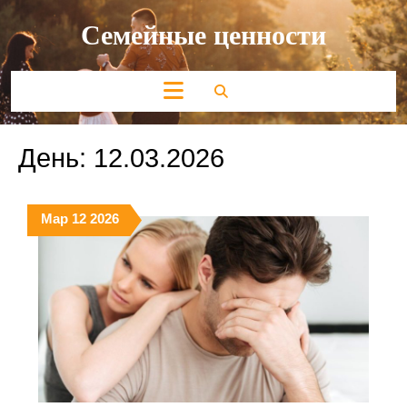
Перейти
Семейные ценности
к
содержимому
Кнопка
Открыть
День:
12.03.2026
12.03.2026
12.03.2026
12.03.2026
Мар
12
2026