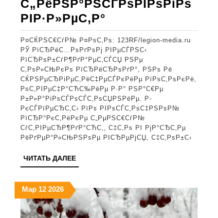
С„РёРЅР°РЅСЃРѕРІРѕРіРѕ
РџСЂРѕРІРµСЂС
РІР·Р»РµС‚Р°
СЋРіРѕ-
Р¤СЌРЅС€СѓР№ Р¤РѕС‚Рѕ: 123RF/legion-media.ru
РІРѕСЃС‚РѕС‡РЅ
РЎ РїСЂРёС…РѕРґРѕРј РІРµСЃРЅС‹
СѓРіРѕР»:
РїСЂРѕР±СѓР¶РґР°РµС‚СЃСЏ РЅРµ
С‚РѕР»СЊРєРѕ РїСЂРёСЂРѕРґР°, РЅРѕ Рё
СЌРєСЃРїРµСЂС‚
СЌРЅРµСЂРіРµС‚РёС‡РµСЃРєРёРµ РїРѕС‚РѕРєРё,
РїРѕ
РѕС‚РІРµС‡Р°СЋС‰РёРµ Р·Р° РЅР°С€Рµ
Р±Р»Р°РіРѕСЃРѕСЃС‚РѕСЏРЅРёРµ. Р­
С„РµРЅС€СѓР№
РєСЃРїРµСЂС‚С‹ РїРѕ РІРѕСЃС‚РѕС‡РЅРѕР№
СЂР°СЃСЃРєР°Р·
РїСЂР°РєС‚РёРєРµ С„РµРЅС€СѓР№
СѓС‚РІРµСЂР¶РґР°СЋС‚, С‡С‚Рѕ РІ РјР°СЂС‚Рµ
С‡С‚Рѕ
РёРґРµР°Р»СЊРЅРѕРµ РІСЂРµРјСЏ, С‡С‚РѕР±С‹
РЅСѓР¶РЅРѕ
ЧИТАТЬ
ЧИТАТЬ ДАЛЕЕ
СЃРґРµР»Р°С‚С
ДАЛЕЕ
РІ
12.03.2026
12.03.2026
12.03.2026
Мар
12
2026
РґРѕРјРµ
РїСЂСЏРјРѕ