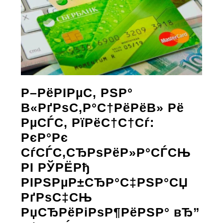
Р–РёРІРµС‚ РЅР°
В«РґРѕС‚Р°С†РёРёВ» Рё
РµСЃС‚ РїРёС†С†Сѓ:
РєР°Рє
СѓСЃС‚СЂРѕРёР»Р°СЃСЊ
РІ РЎРЁРђ
РІРЅРµР±СЂР°С‡РЅР°СЏ
РґРѕС‡СЊ
РџСЂРёРіРѕР¶РёРЅР° вЂ”