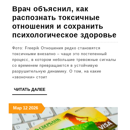
Врач объяснил, как
распознать токсичные
отношения и сохранить
Вр
психологическое здоровье
объ
Фото: Freepik Отношения редко становятся
как
токсичными внезапно – чаще это постепенный
рас
процесс, в котором небольшие тревожные сигналы
со временем превращаются в устойчивую
то
разрушительную динамику. О том, на какие
от
«звоночки» стоит
и
ЧИТАТЬ
ЧИТАТЬ ДАЛЕЕ
сох
ДАЛЕЕ
пси
12.03.2026
12.03.2026
12.03.2026
Мар
12
2026
здо