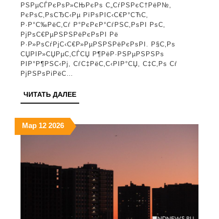
РЅР°
РЅРµСЃРєРѕР»СЊРєРѕ С„СѓРЅРєС†РёР№,
Android
РєРѕС‚РѕСЂС‹Рµ РїРѕРІС‹С€Р°СЋС‚
Р·Р°С‰РёС‚Сѓ Р°РєРєР°СѓРЅС‚РѕРІ РѕС‚
РґР»СЏ
РјРѕС€РµРЅРЅРёРєРѕРІ Рё
Р·Р°С‰Р
Р·Р»РѕСѓРјС‹С€Р»РµРЅРЅРёРєРѕРІ. Р§С‚Рѕ
СЏРІР»СЏРµС‚СЃСЏ Р¶РёР·РЅРµРЅРЅРѕ
СЃРјР°С
РІР°Р¶РЅС‹Рј, СѓС‡РёС‚С‹РІР°СЏ, С‡С‚Рѕ Сѓ
РјРЅРѕРіРёС…
ЧИТАТЬ
ЧИТАТЬ ДАЛЕЕ
ДАЛЕЕ
12.03.2026
12.03.2026
12.03.2026
Мар
12
2026