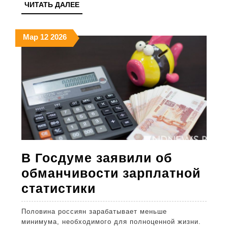
ЧИТАТЬ
ЧИТАТЬ ДАЛЕЕ
природе
ДАЛЕЕ
ночных
12.03.2026
12.03.2026
12.03.2026
Мар
12
2026
вздрагиваний
и
очистке
памяти
В Госдуме заявили об
обманчивости зарплатной
В
статистики
Госдуме
Половина россиян зарабатывает меньше
заявили
минимума, необходимого для полноценной жизни.