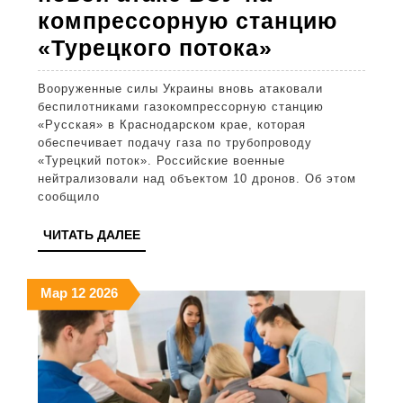
компрессорную станцию
Миноборо
«Турецкого потока»
сообщило
Вооруженные силы Украины вновь атаковали
о
беспилотниками газокомпрессорную станцию
новой
«Русская» в Краснодарском крае, которая
обеспечивает подачу газа по трубопроводу
атаке
«Турецкий поток». Российские военные
ВСУ
нейтрализовали над объектом 10 дронов. Об этом
сообщило
на
компресс
ЧИТАТЬ
ЧИТАТЬ ДАЛЕЕ
ДАЛЕЕ
станцию
«Турецког
12.03.2026
12.03.2026
12.03.2026
Мар
12
2026
потока»