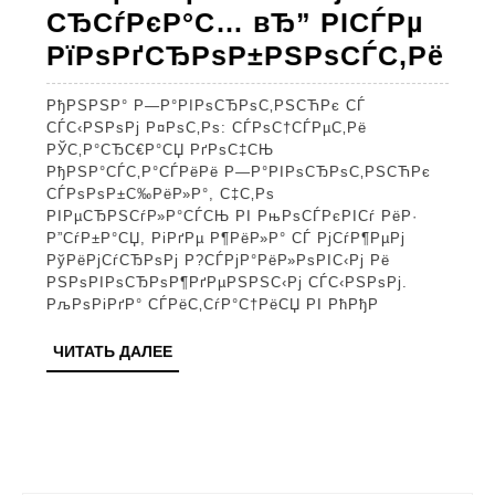
СЂСѓРєР°С… вЂ” РІСЃРµ
В«
РїРѕРґСЂРѕР±РЅРѕСЃС‚Рё
Рё
РђРЅРЅР° Р—Р°РІРѕСЂРѕС‚РЅСЋРє СЃ
РЅ
СЃС‹РЅРѕРј Р¤РѕС‚Рѕ: СЃРѕС†СЃРµС‚Рё
СЃ
РЎС‚Р°СЂС€Р°СЏ РґРѕС‡СЊ
РђРЅР°СЃС‚Р°СЃРёРё Р—Р°РІРѕСЂРѕС‚РЅСЋРє
Р
СЃРѕРѕР±С‰РёР»Р°, С‡С‚Рѕ
—
РІРµСЂРЅСѓР»Р°СЃСЊ РІ РњРѕСЃРєРІСѓ РёР·
Р”СѓР±Р°СЏ, РіРґРµ Р¶РёР»Р° СЃ РјСѓР¶РµРј
Р°
РўРёРјСѓСЂРѕРј Р?СЃРјР°РёР»РѕРІС‹Рј Рё
СЃ
РЅРѕРІРѕСЂРѕР¶РґРµРЅРЅС‹Рј СЃС‹РЅРѕРј.
РљРѕРіРґР° СЃРёС‚СѓР°С†РёСЏ РІ РћРђР­
РІ
РґР
ЧИТАТЬ
ЧИТАТЬ ДАЛЕЕ
ДАЛЕЕ
Рј
СЃ
СЂ
РЅ